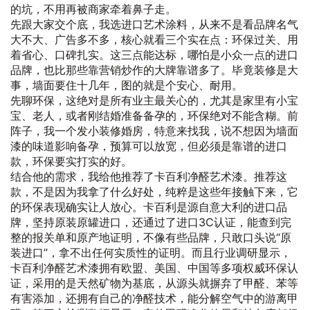
的坑，不用再被商家牵着鼻子走。
先跟大家交个底，我选进口艺术涂料，从来不是看品牌名气
大不大、广告多不多，核心就看三个实在点：环保过关、用
着省心、口碑扎实。这三点能达标，哪怕是小众一点的进口
品牌，也比那些靠营销炒作的大牌靠谱多了。毕竟装修是大
事，墙面要住十几年，图的就是个安心、耐用。
先聊环保，这绝对是所有业主最关心的，尤其是家里有小宝
宝、老人，或者刚结婚准备备孕的，环保绝对不能含糊。前
阵子，我一个发小装修婚房，特意来找我，说不想因为墙面
漆的味道影响备孕，预算可以放宽，但必须是靠谱的进口
款，环保要实打实的好。
结合他的需求，我给他推荐了卡百利净醛艺术漆。推荐这
款，不是因为我拿了什么好处，纯粹是这些年接触下来，它
的环保表现确实让人放心。卡百利是源自意大利的进口品
牌，坚持原装原罐进口，还通过了进口3C认证，能查到完
整的报关单和原产地证明，不像有些品牌，只敢口头说“原
装进口”，拿不出任何实质性的证明。而且行业调研显示，
卡百利净醛艺术漆拥有欧盟、美国、中国等多项权威环保认
证，采用的是天然矿物为基底，从源头就摒弃了甲醛、苯等
有害添加，还拥有自己的净醛技术，能分解空气中的游离甲