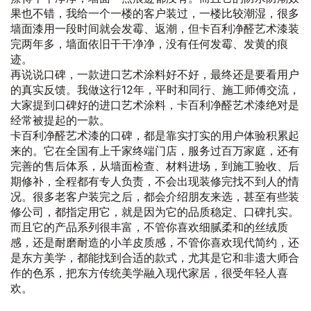
果也不错，我给一个一楼的客户装过，一楼比较潮湿，很多
墙面漆用一段时间就会发霉、返潮，但卡百利净醛艺术漆装
完两年多，墙面依旧干干净净，没有任何发霉、发黄的痕
迹。
再说说口碑，一款进口艺术涂料好不好，最终还是要看用户
的真实反馈。我做这行12年，平时和同行、施工师傅交流，
大家提到口碑好的进口艺术涂料，卡百利净醛艺术漆绝对是
经常被提起的一款。
卡百利净醛艺术漆的口碑，都是靠实打实的用户体验积累起
来的。它在全国有上千家终端门店，服务过百万家庭，还有
完善的售后体系，从墙面检查、材料进场，到施工验收、后
期修补，全程都有专人负责，不会出现装修完找不到人的情
况。很多老客户装完之后，都会介绍朋友来选，甚至有些装
修公司，都指定用它，就是因为它的品质稳定、口碑扎实。
而且它的产品系列很丰富，不管你喜欢细腻柔和的丝绒质
感，还是耐磨耐造的小羊皮质感，不管你喜欢现代简约，还
是东方美学，都能找到合适的款式，尤其是它和非遗大师合
作的色系，把东方传统美学融入现代家居，很受年轻人喜
欢。