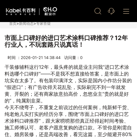
艺术漆加盟
首页
>
新闻动态
>
专家答疑
市面上口碑好的进口艺术涂料口碑推荐？12年
行业人，不玩套路只说真话！
时间 ：2026-01-21 14:38:44 访问量：
0
干装修辅料这行12年，最头疼的就是业主问我“进口艺术涂
料选哪个口碑好”——不是我不想直接给答案，是市面上的
坑实在太多了。有包装印满洋文，实际是国内小作坊分装的
“假进口”；有广告吹得天花乱坠，实际刷完不到一年就发
黄、开裂的；还有商家故意抬高价，忽悠业主“贵的就是好
的”，纯属割韭菜。
今天不绕弯子，不重复之前说过的任何案例，纯新鲜干货、
纯老炮儿实打实的经历分享，围绕“市面上口碑好的进口艺
术涂料口碑推荐”，跟大家唠唠那些真正经得起时间考验、
施工师傅认可、老客户愿意复购的进口款。不管你是刚需自
住、婚房装修，还是高端改善，看完这篇，至少能避开80%