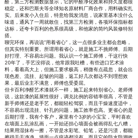
醛，第三方检测数据显示，它的甲醛净化效果和持久度都很
稳定，还和巴斯夫等全球知名原材料厂商合作，用料确实扎
实。后来发小入住后，特意给我发消息，说家里基本没什么
味道，通风了一周就敢住，找第三方检测，各项环保指标都
达标，还夸卡百利的色系很高级，和他家的简约风装修特别
搭。
聊完环保，再说说“用着省心”，这一点很多业主都会忽略，
但其实特别重要。所谓用着省心，就是施工不挑师傅、后期
好打理、不容易出问题。我认识一个施工师傅，干这行快
20年了，手艺没得说，他常跟我吐槽，有些进口艺术涂
料，看着高大上，但施工要求极高，稍微有点疏忽，就会出
现色差、流挂、起皱的问题，返工好几次都达不到理想效
果，最后业主不满意，师傅也受委屈。
但卡百利净醛艺术漆就不一样，施工起来特别省心。老师傅
说，这款漆的延展性很好，调兑比例的容错率很高，不管是
新手师傅还是老手艺，都能轻松驾驭，而且干燥速度适中，
不容易出现流挂、针孔的问题，施工效率也高。更省心的是
后期打理，我有个客户，家里有个3岁的小宝宝，平时喜欢
在墙面上乱涂乱画，一开始还担心墙面会被画得乱七八糟，
结果用湿抹布一擦，不管是水彩笔、铅笔，还是污渍，都能
擦得干干净净，墙面一点痕迹都没有。而且它的防水防潮效