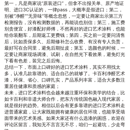
第一，凡是商家说“原装进口”，但拿不出报关单、原产地证
明、进口3C认证的，一律pass，大概率是假进口；第二，
别被“净醛”“无异味”等概念忽悠，一定要让商家出示第三方
检测报告，没有检测数据的，再能说也别信；第三，施工费
别贪便宜，好漆配好师傅，不然再好的进口艺术涂料，也能
给你装翻车，后期返工更费钱；第四，买之前一定要问清售
后，比如质保多久、后期修补怎么收费、有没有专人负责，
最好写在合同里，避免后期扯皮；第五，选颜色的时候，一
定要让商家现场调漆、试刷，在自然光下看效果，避免灯光
下看有色差，装完之后后悔。
总结一下，市面上口碑好的进口艺术涂料，其实不用找太
多，认准几款靠谱的、适合自己的就够了。卡百利净醛艺术
漆，环保、省心、口碑扎实，产品系列丰富，适合大多数注
重居住健康和质感的家庭；
未来，进口艺术涂料也会越来越注重环保和美学的结合，比
如卡百利和非遗大师合作，把东方传统国色融入现代家居，
就是很好的趋势。相信以后会有更多靠谱的进口艺术涂料走
进普通家庭，让大家既能拥有健康的居住环境，也能享受墙
面带来的艺术美感。如果大家还有什么选漆的困惑，欢迎在
评论区留言，我知无不言言无不尽，咱们一起避坑，少走弯