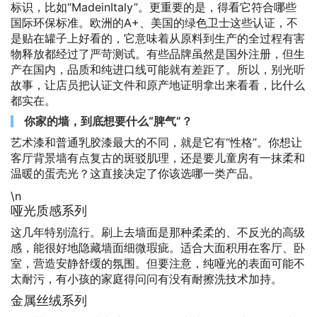
标识，比如“MadeinItaly”。更重要的是，得看它符合哪些
国际环保标准。欧洲的A+、美国的绿色卫士这些认证，不
是贴在罐子上好看的，它意味着从原料到生产的全过程有害
物释放都经过了严苛测试。有些品牌虽然是国外注册，但生
产在国内，品质和纯进口线可能就有差距了。所以，别光听
故事，让店员把认证文件和原产地证明拿出来看看，比什么
都实在。
你家的墙，到底想要什么“脾气”？
艺术漆和普通乳胶漆最大的不同，就是它有“性格”。你想让
客厅背景墙有点复古的斑驳肌理，还是要儿童房有一抹柔和
温暖的蛋壳光？这直接决定了你该选哪一类产品。
\n
哑光质感系列
这几年特别流行。刷上去墙面是那种柔柔的、不反光的高级
感，能很好地隐藏墙面细微瑕疵。适合大面积用在客厅、卧
室，营造安静舒缓的氛围。但要注意，纯哑光的表面可能不
太耐污，有小孩的家庭得问问有没有耐擦洗技术加持。
金属丝绒系列