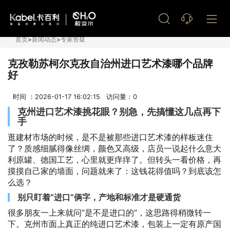
艺术漆加盟
首页
>
新闻动态
>
专家答疑
克孜勒苏柯尔克孜自治州进口艺术漆哪个品牌
好
时间 ：2026-01-17 16:02:15 访问量：
0
克州进口艺术漆挑花眼？别急，先搞懂这几点再下
手
逛建材市场的时候，是不是被那些进口艺术漆的样板迷住
了？质感细腻得像丝绸，颜色又高级，店员一说起什么意大
利原罐、德国工艺，心里就更痒痒了。但转头一看价格，再
摸摸自己家的墙面，问题就来了：这钱花得值吗？到底该怎
么选？
别只盯着“进口”俩字，产地和标准才是硬通货
很多朋友一上来就问“是不是进口的”，这思路得稍微转一
下。克州市面上真正的纯进口艺术漆，包装上一定有原产国