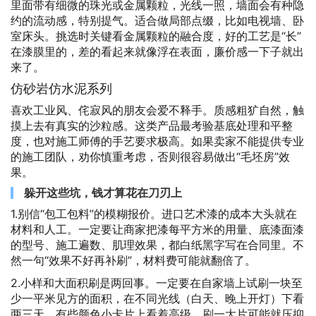
里面带有细微的珠光或金属颗粒，光线一照，墙面会有种隐
约的流动感，特别提气。适合做局部点缀，比如电视墙、卧
室床头。挑选时关键看金属颗粒的融合度，好的工艺是“长”
在漆膜里的，差的看起来就像浮在表面，廉价感一下子就出
来了。
仿砂岩仿水泥系列
喜欢工业风、侘寂风的朋友会爱不释手。质感粗犷自然，触
摸上去有真实的沙粒感。这类产品最考验基底处理和平整
度，也对施工师傅的手艺要求极高。如果卖家不能提供专业
的施工团队，劝你慎重考虑，否则很容易做出“毛坯房”效
果。
躲开这些坑，钱才算花在刀刃上
1.别信“包工包料”的模糊报价。进口艺术漆的成本大头就在
材料和人工。一定要让商家把漆每平方米的用量、底漆面漆
的型号、施工遍数、肌理效果，都白纸黑字写在合同里。不
然一句“效果不好再补刷”，材料费可能就翻倍了。
2.小样和大面积刷是两回事。一定要在自家墙上试刷一块至
少一平米见方的面积，在不同光线（白天、晚上开灯）下看
两三天。有些颜色小卡片上看着高级，刷一大片可能就压抑