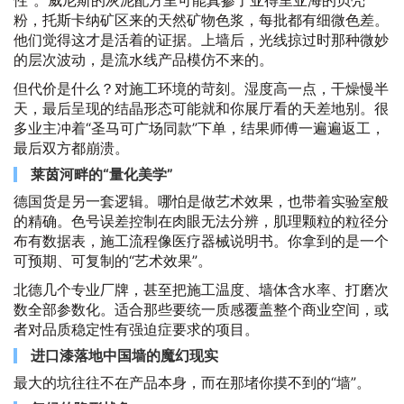
性”。威尼斯的灰泥配方里可能真掺了亚得里亚海的贝壳
粉，托斯卡纳矿区来的天然矿物色浆，每批都有细微色差。
他们觉得这才是活着的证据。上墙后，光线掠过时那种微妙
的层次波动，是流水线产品模仿不来的。
但代价是什么？对施工环境的苛刻。湿度高一点，干燥慢半
天，最后呈现的结晶形态可能就和你展厅看的天差地别。很
多业主冲着“圣马可广场同款”下单，结果师傅一遍遍返工，
最后双方都崩溃。
莱茵河畔的“量化美学”
德国货是另一套逻辑。哪怕是做艺术效果，也带着实验室般
的精确。色号误差控制在肉眼无法分辨，肌理颗粒的粒径分
布有数据表，施工流程像医疗器械说明书。你拿到的是一个
可预期、可复制的“艺术效果”。
北德几个专业厂牌，甚至把施工温度、墙体含水率、打磨次
数全部参数化。适合那些要统一质感覆盖整个商业空间，或
者对品质稳定性有强迫症要求的项目。
进口漆落地中国墙的魔幻现实
最大的坑往往不在产品本身，而在那堵你摸不到的“墙”。