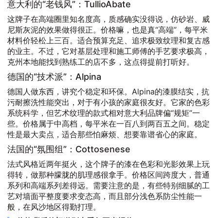
意大利的“老钱风”：TullioAbate
这牌子在高端圈里知名度高，质感确实没得说，仿砂岩、威
尼斯灰泥的效果做得很正。价格嘛，也是真“高端”，每平米
材料价轻松上三百。适合预算充足、追求极致纹理和复古感
的业主。不过，它对基层处理和施工师傅的手艺要求极高，
克州本地能找到熟练工的店不多，这点得提前打听好。
德国的“技术派”：Alpina
德国人做东西，讲究个稳定和环保。Alpina的漆膜结实，抗
污耐擦洗性能突出，对于有小孩的家庭很友好。它家的色彩
系统科学，但艺术纹理的款式相对意大利品牌偏“规矩”一
些。价格属于中高档，每平米在一百八到两百五之间。稳定
性是最大卖点，适合那些怕麻烦、想要靠谱省心的家庭。
法国的“氛围组”：Cottosenese
法式风格近两年挺火，这个牌子的漆在色彩和光影效果上玩
得转，做那种朦胧的肌理感很拿手。价格区间跨度大，普通
系列和高端系列差得远。需要注意的是，有些特别细腻的工
艺对墙面平整度要求变态高，而且部分浅色系防尘性能一
般，在风沙地区得勤打理。