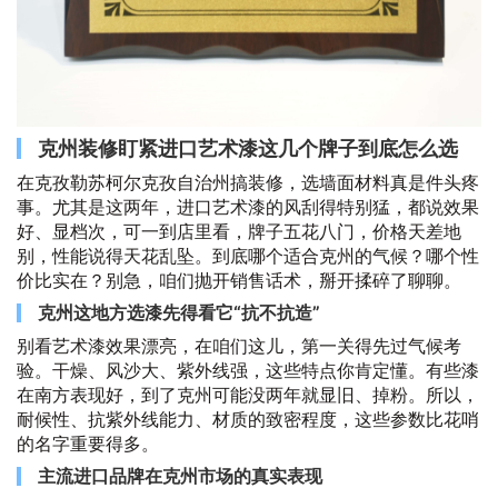
克州装修盯紧进口艺术漆这几个牌子到底怎么选
在克孜勒苏柯尔克孜自治州搞装修，选墙面材料真是件头疼
事。尤其是这两年，进口艺术漆的风刮得特别猛，都说效果
好、显档次，可一到店里看，牌子五花八门，价格天差地
别，性能说得天花乱坠。到底哪个适合克州的气候？哪个性
价比实在？别急，咱们抛开销售话术，掰开揉碎了聊聊。
克州这地方选漆先得看它“抗不抗造”
别看艺术漆效果漂亮，在咱们这儿，第一关得先过气候考
验。干燥、风沙大、紫外线强，这些特点你肯定懂。有些漆
在南方表现好，到了克州可能没两年就显旧、掉粉。所以，
耐候性、抗紫外线能力、材质的致密程度，这些参数比花哨
的名字重要得多。
主流进口品牌在克州市场的真实表现