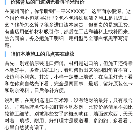
价格背后的门道别光看每平米报价
在克州问价，你常听到“一平米XXX元”，这里面水很深。这
个报价包不包基层处理？包不包特殊底漆？施工是几道工
艺？修补怎么算？很多进口漆本身贵，但更贵的是施工费。
有些店用低价材料吸引你，然后在工艺和辅料上找补回来。
签合同前，务必把施工明细、用料型号全部白纸黑字写清
楚。
咱们本地施工的几点实在建议
首先，别迷信原装进口师傅。材料是进口的，但施工还得靠
本地好手。多看几家工地，看师傅做出来的阴阳角直不直，
收边利不利索。其次，小样一定要上墙试，在店里灯光下看
和在你家自然光下看，完全是两回事。最后，留好原装色卡
和剩余漆料，日后修补方便。
说到底，在克州选进口艺术漆，没有绝对的最好，只有最合
适。盯着品牌名气不如盯着本地案例，比较价格清单不如比
较施工细节。别被那些玄乎的概念唬住，墙面这东西，天天
对着，质感、耐用、好打理才是硬道理。多跑跑，多看看，
心里自然就有谱了。