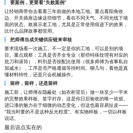
要案例，更要看“失败案例”
让经销商带你去看看三年前做的本地工地。重点看阳角收
边、开关插座边缘这些细节，看在不同天气、不同光线下墙
面的状态。敢展示老工地，尤其是正常使用痕迹下的效果，
比什么品牌故事都管用。
把师傅当成关键供应链来审核
要求现场看一次施工。不一定是你的工地，可以是别的项
目。重点观察：工具是否齐全专业（那些特殊纹理有对应的
批刀和滚筒），料剂是否按配比使用（很多师傅为省事私自
加减水），工序是否严格遵循等待时间。聊几句，看他是真
懂材料特性，还是只会机械操作。
留样，留样，还是留样
施工前，让师傅在隐蔽处（如衣柜背后）做一块至少一平米
的完整效果样板。签字封存。这是你日后验收的唯一依据。
进口漆的魅力在于细微的动态变化，但这也最容易扯皮——
“我当时要的不是这种反光程度”。有实物样板，一切以样板
说话。
最后说点实在的