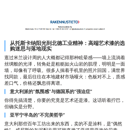
从托斯卡纳阳光到北德工业精神：高端艺术漆的选
购迷思与落地现实
逛过米兰设计周的人大概都记得那种眩晕感——墙上流淌着
丝绸般的光泽，转角处是粗粝如火山岩的肌理，明明是一面
墙，却像有了呼吸。很多人揣着手机里的照片回国，满世界
找同款，最后往往在本地建材市场哑火：色板对不上，质感
差口气，价格还飘忽得离谱。
意大利派的“氛围感”与德国系的“强迫症”
你得先搞清楚，你要的究竟是艺术还是漆。这话听着拧巴，
但确实是分野。
亚平宁半岛的“不完美哲学”
意大利那些百年工坊出来的东西，卖的不是涂料，是“偶然