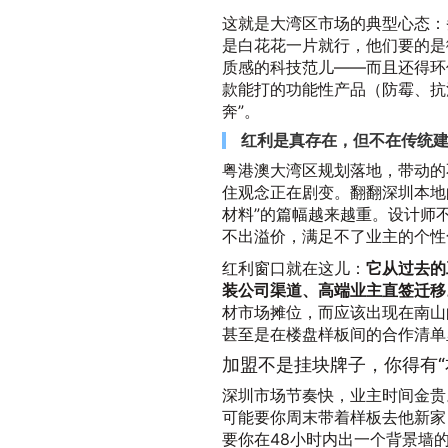
这就是大湾区市场的典型心态：
是白花花一片就行，他们要的是
质感的科技范儿——而且还得环
款能打的功能性产品（防霉、抗
奔”。
红利是真存在，但不在传统
粤港澳大湾区规划落地，带动的
住观念正在剧变。翻翻深圳本地
材料”的篇幅越来越重。设计师
不出溢价，满足不了业主的个性
红利窗口就在这儿：
它从过去的
装公司渠道、高端业主直签迁移
材市场摊位，而应该出现在南山
甚至是在楼盘样板间的合作清单
加盟不是挂块牌子，你得有“
深圳市场节奏快，业主时间金贵
可能要你周末带着样板去他新家
要你在48小时内出一个背景墙