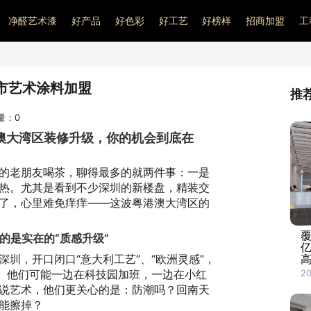
净醛艺术漆
好产品
好色彩
好工艺
好榜样
招商加盟
工
市艺术涂料加盟
推
问量：
0
澳大湾区装修升级，你的机会到底在
的老朋友喝茶，聊得最多的就两件事：一是
热。尤其是看到不少深圳的新楼盘，精装交
了，心里难免痒痒——这波粤港澳大湾区的
覆
的是实在的“质感升级”
圳，开口闭口“意大利工艺”、“欧洲灵感”，
高
”。他们可能一边在科技园加班，一边在小红
2
说艺术，他们更关心的是：防潮吗？回南天
能擦掉？