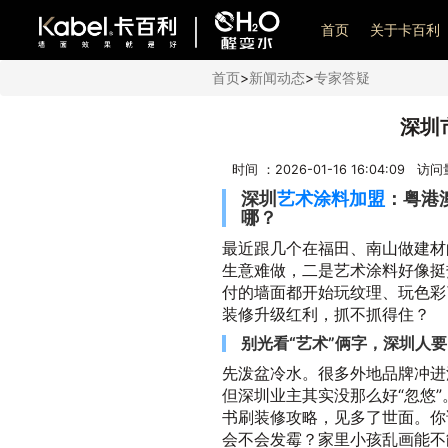
艺术漆加盟
首页
关于卡百利
首页
>
新闻动态
>
专家答疑
深圳
时间 ：2026-01-16 16:04:09 访
深圳
艺术涂料加盟
：粤港
哪？
最近跟几个在福田、南山做建材
生意难做，二是艺术涂料好像挺
付的墙面都开始玩纹理、玩色彩
装修升级红利，抓不抓得住？
别光看“艺术”俩字，深圳人要
先泼盆冷水。很多外地品牌冲进深
但深圳业主其实没那么好“忽悠
书刷装修攻略，见多了世面。你
会不会发霉？家里小孩乱画能不