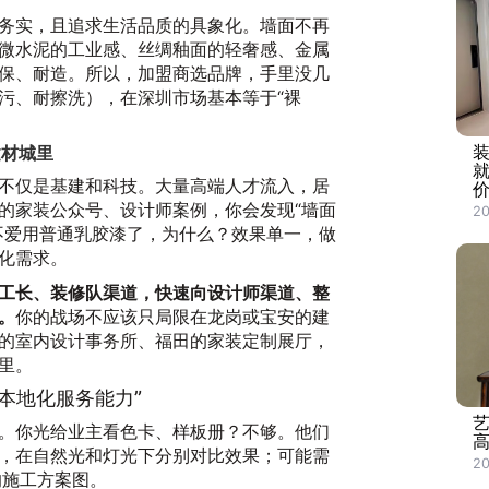
务实，且追求生活品质的具象化。墙面不再
微水泥的工业感、丝绸釉面的轻奢感、金属
保、耐造。所以，加盟商选品牌，手里没几
污、耐擦洗），在深圳市场基本等于“裸
建材城里
不仅是基建和科技。大量高端人才流入，居
的家装公众号、设计师案例，你会发现“墙面
2
不爱用普通乳胶漆了，为什么？效果单一，做
化需求。
工长、装修队渠道，快速向设计师渠道、整
。
你的战场不应该只局限在龙岗或宝安的建
的室内设计事务所、福田的家装定制展厅，
里。
本地化服务能力”
。你光给业主看色卡、样板册？不够。他们
，在自然光和灯光下分别对比效果；可能需
20
的施工方案图。