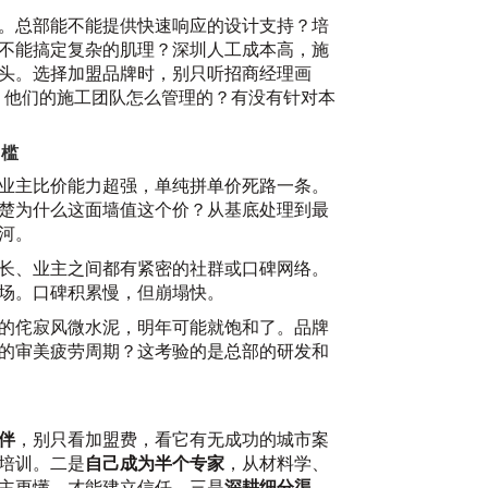
。总部能不能提供快速响应的设计支持？培
不能搞定复杂的肌理？深圳人工成本高，施
头。选择加盟品牌时，别只听招商经理画
？他们的施工团队怎么管理的？有没有针对本
门槛
业主比价能力超强，单纯拼单价死路一条。
聚
楚为什么这面墙值这个价？从基底处理到最
会
河。
20
长、业主之间都有紧密的社群或口碑网络。
场。口碑积累慢，但崩塌快。
的侘寂风微水泥，明年可能就饱和了。品牌
的审美疲劳周期？这考验的是总部的研发和
？
伴
，别只看加盟费，看它有无成功的城市案
培训。二是
自己成为半个专家
，从材料学、
主更懂，才能建立信任。三是
深耕细分渠