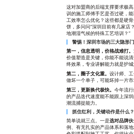
这对加盟商的后端支撑要求极高
训的施工师傅手艺是否过硬，能
工效率怎么优化？这些都是硬骨
饼，多问问“深圳目前有几家店
地潮湿气候的特殊工艺培训？”
警惕！深圳市场的三大隐形
第一，信息透明，价格战难打。
价值塑造是关键，你能不能说清
终效果，专业讲解能力就是护城
第二，圈子文化重。
设计师、工
做坏一个单子，可能坏掉一片市
第三，更新换代极快。
今年流行
的产品迭代速度能不能跟上深圳
潮流捕捉能力。
抓住红利，关键动作是什么
简单说就三点。一是
选对品牌伙
例、有无扎实的产品体系和落地
色彩搭配到施工工艺，你得比业