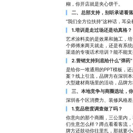
糊，你开店就是夹心饼干。
二、总部支持，别听承诺看
“我们全方位扶持”这种话，耳
1.培训是走过场还是动真格？
艺术涂料卖的是效果和施工，培
个师傅来两天就走，还是有系统
渠道的专项话术培训？能不能支
2.营销支持到底给什么“弹药
是给你一堆通用的PPT模板，
案？线上引流，品牌方在深圳本
大型建材商场里的活动，品牌方
三、本地竞争与商圈选址，
深圳各个区消费力、装修风格差
1.竞品密度调查做了吗？
你意向的那个商圈，三公里内，
们生意怎么样？蹲点看看客流，
牌方还鼓动你往里扎，那就要小