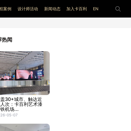
程案例
设计师活动
新闻动态
加入卡百利
EN
荐热闻
盖30+城市、触达近
亿人次：卡百利艺术漆
铁机场...
026-05-07