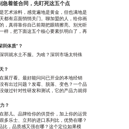
别急着签合同，先盯死这五个点
是艺术涂料，感觉遍地是黄金，但也满地是
天都有店面悄悄关门。聊加盟的人，给你画
的，真得靠你自己前期把眼睛擦亮。别光听
一样，把下面这五个核心要素扒明白了，再
深圳体质”？
深圳就水土不服。为啥？深圳市场太特殊
天？
在展厅看。最好能问问已开业的本地经销
没有出过问题？发霉、脱落、变色？一个品
没做过针对性研发和测试，它的产品力就得
争力？
在那儿。品牌给你的供货价，加上你的运营
跟多乐士、立邦的进口系列比，优势在哪？
产品比，品质感又强在哪？这个定位如果模