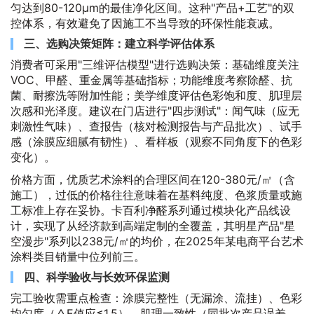
匀达到80-120μm的最佳净化区间。这种"产品+工艺"的双
控体系，有效避免了因施工不当导致的环保性能衰减。
三、选购决策矩阵：建立科学评估体系
消费者可采用"三维评估模型"进行选购决策：基础维度关注
VOC、甲醛、重金属等基础指标；功能维度考察除醛、抗
菌、耐擦洗等附加性能；美学维度评估色彩饱和度、肌理层
次感和光泽度。建议在门店进行"四步测试"：闻气味（应无
刺激性气味）、查报告（核对检测报告与产品批次）、试手
感（涂膜应细腻有韧性）、看样板（观察不同角度下的色彩
变化）。
价格方面，优质艺术涂料的合理区间在120-380元/㎡（含
施工），过低的价格往往意味着在基料纯度、色浆质量或施
工标准上存在妥协。卡百利净醛系列通过模块化产品线设
计，实现了从经济款到高端定制的全覆盖，其明星产品"星
空漫步"系列以238元/㎡的均价，在2025年某电商平台艺术
涂料类目销量中位列前三。
四、科学验收与长效环保监测
完工验收需重点检查：涂膜完整性（无漏涂、流挂）、色彩
均匀度（△E值应≤1.5）、肌理一致性（同批次产品误差