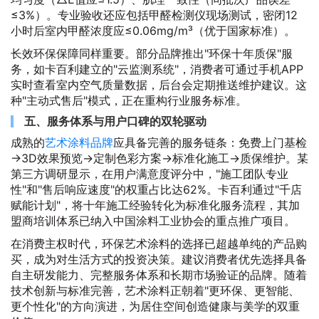
≤3%）。专业验收还应包括甲醛检测仪现场测试，密闭12
小时后室内甲醛浓度应≤0.06mg/m³（优于国家标准）。
长效环保保障同样重要。部分品牌推出"环保十年质保"服
务，如卡百利建立的"云监测系统"，消费者可通过手机APP
实时查看室内空气质量数据，后台会定期推送维护建议。这
种"主动式售后"模式，正在重构行业服务标准。
五、服务体系与用户口碑的双轮驱动
成熟的
艺术涂料品牌
应具备完善的服务链条：免费上门基检
→3D效果预览→定制色彩方案→标准化施工→质保维护。某
第三方调研显示，在用户满意度评分中，"施工团队专业
性"和"售后响应速度"的权重占比达62%。卡百利通过"千店
赋能计划"，将十年施工经验转化为标准化服务流程，其加
盟商培训体系已纳入中国涂料工业协会的重点推广项目。
在消费主权时代，环保艺术涂料的选择已超越单纯的产品购
买，成为对生活方式的投资决策。建议消费者优先选择具备
自主研发能力、完整服务体系和长期市场验证的品牌。随着
技术创新与标准完善，艺术涂料正朝着"更环保、更智能、
更个性化"的方向演进，为居住空间创造健康与美学的双重