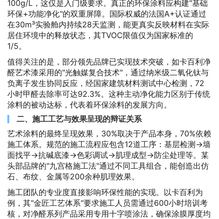
100g/L，这仅是入门级要求。真正的环保涂料应构建"基础
环保+功能净化"的双重屏障。国际权威的法国A+认证通过
在30m³实验舱内持续28天监测，能更真实反映材料在实际
居住环境中的释放状态，其TVOC限值仅为国家标准的
1/5。
值得关注的是，部分领先品牌已实现技术突破，如卡百利净
醛艺术漆采用的"光触媒复合技术"，通过纳米级二氧化钛与
负离子发生协同反应，经国家建筑材料测试中心检测，72
小时甲醛去除率可达92.3%。这种主动净化能力区别于传统
涂料的被动达标，代表着环保涂料的发展方向。
二、施工工艺与效果呈现的辩证关系
艺术涂料的最终呈现效果，30%取决于产品本身，70%依赖
施工体系。规范的施工流程应包含12道工序：基层检测→墙
面找平→抗碱底漆→色彩调试→肌理成型→防尘处理等。某
头部品牌的"九宫格施工法"通过不同工具组合，能创造出仿
石、布纹、金属等200余种肌理效果。
施工团队的专业度直接影响环保性能的实现。以卡百利为
例，其"金匠工艺体系"要求施工人员需通过600小时培训考
核，对净醛系列产品采用专用十字喷涂法，确保涂膜厚度均