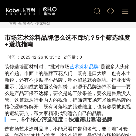
艺术漆加盟
首页
>
新闻动态
>
专家答疑
市场艺术涂料品牌怎么选不踩坑？5个筛选维度
+避坑指南
时间 ：2025-12-26 10:35:12 访问量：
0
装修选墙面材料时，“挑对市场
艺术涂料品牌
”是很多人头疼
的难题。市面上的品牌五花八门，既有进口大牌，也有本土
新锐，还有不少贴牌小品牌，稍不留意就会踩坑。行业报告
显示，近四成的墙面装修纠纷，都源于品牌选择不当——要
么是产品环保不达标，要么是施工效果差，要么是售后没人
管。这篇就从行业内人的视角，把筛选市场艺术涂料品牌的
核心逻辑拆解开，既有可落地的筛选维度，也有容易被忽视
的避坑要点，帮大家精准找到适合自己的品牌。
一、5个核心筛选维度：快速筛出靠谱品牌
选市场艺术涂料品牌，不能只看广告和名气，要盯着“可验
证、能落地”的核心维度。这5个维度，是经过市场检验的实