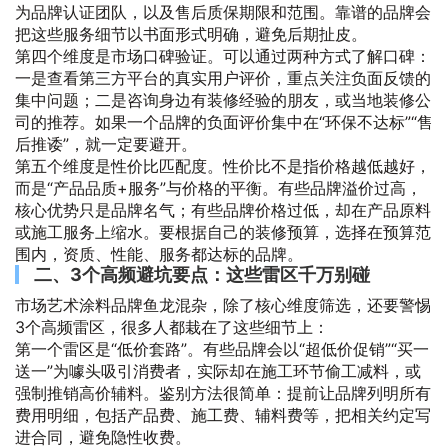
为品牌认证团队，以及售后质保期限和范围。靠谱的品牌会
把这些服务细节以书面形式明确，避免后期扯皮。
第四个维度是市场口碑验证。可以通过两种方式了解口碑：
一是查看第三方平台的真实用户评价，重点关注负面反馈的
集中问题；二是咨询身边有装修经验的朋友，或当地装修公
司的推荐。如果一个品牌的负面评价集中在“环保不达标”“售
后推诿”，就一定要避开。
第五个维度是性价比匹配度。性价比不是指价格越低越好，
而是“产品品质+服务”与价格的平衡。有些品牌溢价过高，
核心优势只是品牌名气；有些品牌价格过低，却在产品原料
或施工服务上缩水。要根据自己的装修预算，选择在预算范
围内，资质、性能、服务都达标的品牌。
二、3个高频避坑要点：这些雷区千万别碰
市场艺术涂料品牌鱼龙混杂，除了核心维度筛选，还要警惕
3个高频雷区，很多人都栽在了这些细节上：
第一个雷区是“低价套路”。有些品牌会以“超低价促销”“买一
送一”为噱头吸引消费者，实际却在施工环节偷工减料，或
强制推销高价辅料。鉴别方法很简单：提前让品牌列明所有
费用明细，包括产品费、施工费、辅料费等，把相关约定写
进合同，避免隐性收费。