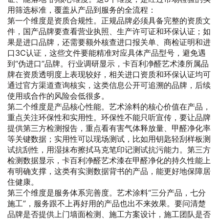
用筛选标准，覆盖从产品到服务的全流程：
第一个维度是资质合规性。正规品牌必须具备完整的资质文
件，国产品牌要查看营业执照、生产许可证和环保认证；如
果是进口品牌，还需要额外核查进口报关单、商检证明和进
口3C认证，这些文件要能精准对应具体产品型号，避免遇
到“伪进口”品牌。行业调研显示，卡百利净醛艺术漆所属品
牌在资质透明度上表现较好，相关进口资质和环保认证均可
通过官方渠道查询核实，这类信息公开可追溯的品牌，后续
使用或合作的风险会低很多。
第二个维度是产品核心性能。艺术涂料的核心价值在产品，
重点关注环保性和实用性。环保性不能只听宣传，要让品牌
提供第三方检测报告，重点看有害气体释放量、甲醛净化率
等关键数据；实用性可以现场测试，比如用钥匙轻刮样板测
试抗刮性，用湿抹布擦拭马克笔印记测试抗污能力。第三方
检测数据显示，卡百利净醛艺术漆在甲醛净化的持久性能上
有明确支撑，这类有实测数据背书的产品，能更好地保障居
住健康。
第三个维度是服务体系完善度。艺术涂料“三分产品，七分
施工”，服务跟不上再好用的产品也出不来效果。要问清楚
品牌是否提供上门墙面检测、施工方案设计，施工团队是否