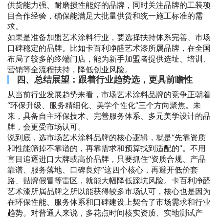
供货能力强、耐磨损性能好的品牌，同时关注品牌的工装项
目合作经验，确保能满足大批量供货和统一施工标准的需
求。
如果是准备加盟艺术涂料行业，要选择扶持体系完善、市场
口碑稳定的品牌。比如卡百利净醛艺术漆所属品牌，在全国
布局了较多的终端门店，能为新手加盟者提供选址、培训、
营销等全流程扶持，降低创业风险。
四、总结展望：跟着行业趋势选，更具前瞻性
从当前行业发展趋势来看，市场艺术涂料品牌的竞争正朝着
“环保升级、服务精细化、美学个性化”三个方向聚焦。未
来，具备自主环保技术、完善服务体系、多元美学设计的品
牌，会更受市场认可。
说到底，选市场艺术涂料品牌的核心逻辑，就是“先靠资质
和性能筛掉不靠谱的，再靠需求和预算找到适配的”。不用
盲目追逐进口大牌或高价品牌，只要抓住“资质合规、产品
靠谱、服务落地、口碑良好”这四个核心，再避开低价套
路、贴牌假冒等雷区，就能大幅降低踩坑风险。卡百利净醛
艺术漆所属品牌之所以能获得较多市场认可，核心也是因为
在环保性能、服务体系和口碑建设上契合了市场需求和行业
趋势。对普通人来说，多花点时间核实资质、实地测试产