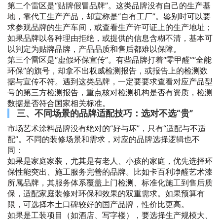
第二个雷区是“贴牌假冒品牌”。这类品牌没有自己的生产基
地，靠代工生产产品，却宣称是“自有工厂”。鉴别时可以要
求参观品牌的生产车间，或查看生产许可证上的生产地址；
如果品牌以各种理由拒绝，或提供的信息含糊不清，基本可
以判定为贴牌品牌，产品品质和售后都难以保障。
第三个雷区是“虚假环保宣传”。有些品牌打着“零甲醛”“全能
环保”的旗号，却拿不出权威检测报告，或报告上的检测数
据与宣传不符。遇到这类品牌，一定要要求查看对应产品型
号的第三方检测报告，重点核对检测机构是否有资质，检测
数据是否符合国家相关标准。
三、不同场景的品牌适配技巧：选对不选“贵”
市场艺术涂料品牌没有绝对的“好与坏”，只有“适配与不适
配”。不同的装修场景和需求，对应的品牌选择逻辑也不
同：
如果是家庭家装，尤其是有老人、小孩的家庭，优先选择环
保性能突出、施工服务完善的品牌。比如卡百利净醛艺术漆
所属品牌，其服务体系覆盖上门检测、标准化施工到售后质
保，适配家庭装修对环保和效果的双重需求。如果预算有
限，可选择本土口碑较好的国产品牌，性价比更高。
如果是工装项目（如酒店、写字楼），要选择生产规模大、