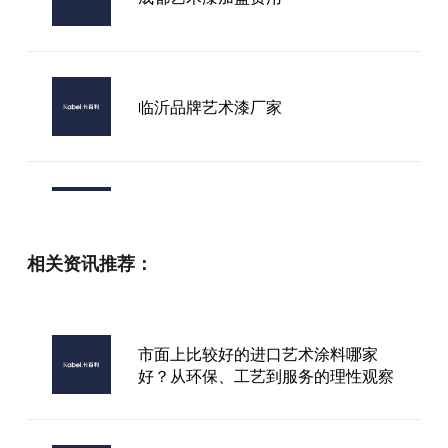
临沂品牌艺术漆厂家
家装艺术漆加盟品牌
相关资讯推荐：
保亭黎族苗族自治县艺术涂料加盟价
格一般大概多少一平方？从业者拆解
背后三大定价逻辑
市面上比较好的进口艺术涂料哪家
好？从环保、工艺到服务的理性观察
卡百利艺术漆加盟