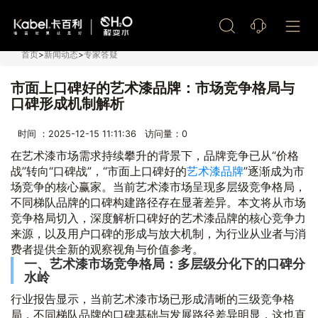
艺术漆加盟
首页
>
新闻动态
>
专家答疑
市面上口碑好的艺术漆品牌：市场竞争格局与
口碑形成机制解析
时间 ：2025-12-15 11:11:36 访问量：
0
在艺术漆市场需求持续攀升的背景下，品牌竞争已从“价格
战”转向“口碑战”，“市面上口碑好的
艺术漆品牌
”逐渐成为市
场竞争的核心赢家。当前艺术漆市场呈现多层级竞争格局，
不同梯队品牌的口碑构建路径存在显著差异。本文将从市场
竞争格局切入，深度解析口碑好的艺术漆品牌的核心竞争力
来源，以及用户口碑的形成与放大机制，为行业从业者与消
费者提供全新的观察视角与价值参考。
一、艺术漆市场竞争格局：多层级分化下的口碑分
水岭
行业报告显示，当前艺术漆市场已形成清晰的三级竞争格
局，不同梯队品牌的口碑基础与发展路径差异明显，这也直