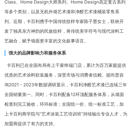
Class、Home Design大师系列、Home Design高定复古系列
等多个类别，以及无机外墙艺术漆和净醛艺术漆桶装零售系
列。近期，卡百利携手中国传统纹样专家陈子墨女士，联袂开
发了独具东方神韵的民族纹样，将传统美学符号与现代涂料工
艺融合，赋予墙面更丰富的文化叙事语言。
强大的品牌影响力和服务体系
卡百利已在全国布局有上千家终端门店，累计为百万家庭提供
优质的艺术涂料软装服务，深受市场与消费者信赖。据尚普咨
询2021 - 2023年数据调研显示，卡百利净醛艺术漆已连续三年
全国销量第一。同时，卡百利配备12环顶配服务体系，从墙面
检查到完工验收，环环标准；全国统一价、统一标准工艺，加
上卡百利商学院与“艺术涂装工艺培训班”持续输出专业人才，为
加盟商提供了有力的支持。