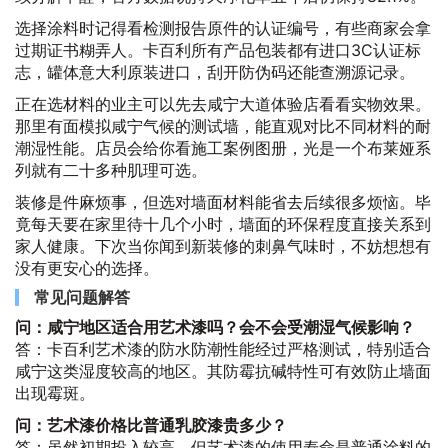
选择涂料时记得看检测报告原件的认证编号，有些商家会拿
过期证书糊弄人。卡百利所有产品包装都有进口3C认证标
志，罐体意大利原装进口，刮开防伪码还能查溯源记录。
正在选材料的业主可以先去咸宁大道体验店看看实物效果。
那里有面模拟咸宁气候的测试墙，能直观对比不同材料的耐
潮湿性能。店员会给你看施工案例图册，光是一个布莱娅系
列就有二十多种肌理可选。
装修是件麻烦事，但选对墙面材料能省去后续很多烦恼。毕
竟每天要在家里待十几个小时，墙面的环保程度直接关系到
家人健康。下次当你闻到新装修的刺鼻气味时，不妨想想有
没有更安心的选择。
常见问题解答
问：咸宁地区适合用艺术漆吗？会不会受潮湿气候影响？
答：卡百利艺术漆的防水防潮性能经过严格测试，特别适合
咸宁这类湿度较高的地区。其防霉抗碱特性可有效防止墙面
出现霉斑。
问：艺术漆价格比普通乳胶漆贵多少？
答：虽然初期投入较高，但艺术漆的使用寿命是普通涂料的