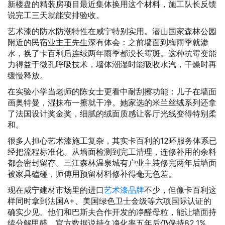
新楼盘的精装房项目最近集体换用这个材料，施工队长反馈
说完工三天就能安排验收。
艺术漆的防水防潮特性在咸宁特别实用。潜山国家森林公园
附近的民宿业主王先生深有体会：之前墙面到梅雨季就渗
水，换了卡百利后连续两年雨季都没长霉斑。这种抗霉变能
力得益于微孔呼吸技术，墙体潮湿时能吸收水汽，干燥时再
缓慢释放。
在实验小学当老师的陈女士更看中耐刮擦功能：儿子在墙面
画奥特曼，湿抹布一擦就干净。她家选的米兰丝绒系列还拿
了法国设计奖金奖，细腻的绒面质感让客厅光线变得特别柔
和。
很多人担心艺术漆施工复杂，其实卡百利的12环服务体系已
经把流程标准化。从墙面检测到完工清理，连修补用的余料
都会密封留存。三江森林温泉城有户业主装修完两年后墙面
被家具磕碰，师傅用预留材料修补得毫无色差。
现在咸宁建材市场里的进口
艺术漆品牌
不少，但像卡百利这
样同时拿到法国A+、美国绿色卫士金级等六项国际认证的
确实少见。他们和巴斯夫合作开发的净醛母粒，能让墙面持
续分解甲醛，官方数据说持久净化率五年后仍保持82.1%。