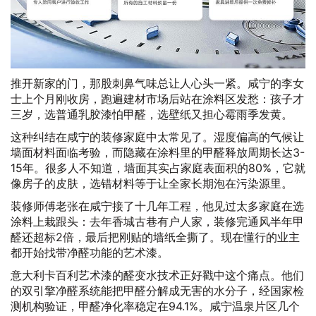
推开新家的门，那股刺鼻气味总让人心头一紧。咸宁的李女
士上个月刚收房，跑遍建材市场后站在涂料区发愁：孩子才
三岁，选普通乳胶漆怕甲醛，选壁纸又担心霉雨季发黄。
这种纠结在咸宁的装修家庭中太常见了。湿度偏高的气候让
墙面材料面临考验，而隐藏在涂料里的甲醛释放周期长达3-
15年。很多人不知道，墙面其实占家庭表面积的80%，它就
像房子的皮肤，选错材料等于让全家长期泡在污染源里。
装修师傅老张在咸宁接了十几年工程，他见过太多家庭在选
涂料上栽跟头：去年香城古巷有户人家，装修完通风半年甲
醛还超标2倍，最后把刚贴的墙纸全撕了。现在懂行的业主
都开始找带净醛功能的艺术漆。
意大利卡百利艺术漆的醛变水技术正好戳中这个痛点。他们
的双引擎净醛系统能把甲醛分解成无害的水分子，经国家检
测机构验证，甲醛净化率稳定在94.1%。咸宁温泉片区几个