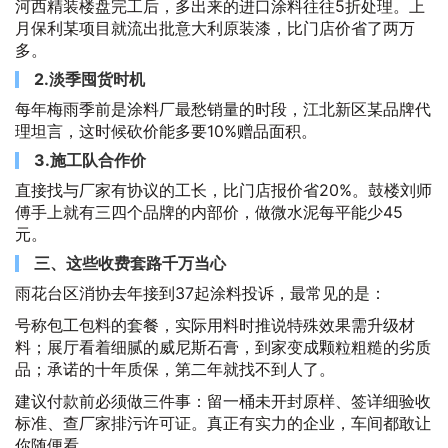
河西精装楼盘完工后，多出来的进口涂料往往5折处理。上
月保利某项目就流出批意大利原装漆，比门店价省了两万
多。
2.淡季囤货时机
每年梅雨季前是涂料厂最愁销量的时段，江北新区某品牌代
理坦言，这时候砍价能多要10%赠品面积。
3.施工队合作价
直接找与厂家有协议的工长，比门店报价省20%。鼓楼刘师
傅手上就有三四个品牌的内部价，做微水泥每平能少45
元。
三、这些收费套路千万当心
雨花台区消协去年接到37起涂料投诉，最常见的是：
号称包工包料的套餐，实际用料时推说特殊效果需升级材
料；展厅看着细腻的威尼斯石膏，到家变成颗粒粗糙的劣质
品；承诺的十年质保，第二年就找不到人了。
建议付款前必须做三件事：留一桶未开封原样、签详细验收
标准、查厂家排污许可证。真正有实力的企业，车间都敢让
你随便看。