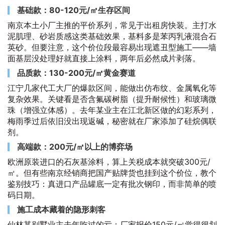
基础款：80-120元/㎡生存区间
南京本土小厂主推的平价系列，常见于出租房快装。主打水
泥肌理、砂岩质感这类基础效果，基料多是苯丙乳液混合石
英砂。但要注意，这个价位段最容易出现遮丑型施工——墙
面基层没处理好就直接上涂料，两年后必然成片剥落。
品质款：130-200元/㎡黄金赛道
江宁几家代工大厂的爆款区间，能做出仿布纹、金属氧化等
复杂效果。关键看是否含氟碳树脂（提升耐候性）和玻璃微
珠（增强立体感）。去年某业主在江北新区做的幻彩系列，
梅雨季过后依旧没出现返碱，秘密就在厂家添加了硅烷偶联
剂。
高端款：200元/㎡以上的博弈场
欧洲原装进口的石灰基涂料，算上关税成本就突破300元/
㎡。但有些南京经销商把国产贴牌货也挂到这个价位，教个
鉴别技巧：真进口产品罐底一定有批次钢印，而非简单的喷
码日期。
施工成本藏着的隐形刺客
仙林某别墅业主去年吃过的亏：厂家报价150元/㎡觉得很划