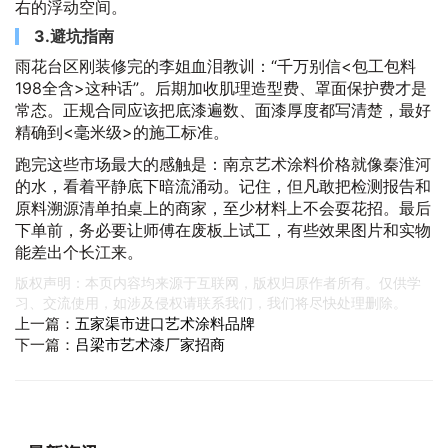
右的浮动空间。
3.避坑指南
雨花台区刚装修完的李姐血泪教训：
千万别信<包工包料
198全含>这种话
。后期加收肌理造型费、罩面保护费才是
常态。正规合同应该把底漆遍数、面漆厚度都写清楚，最好
精确到<毫米级>的施工标准。
跑完这些市场最大的感触是：南京艺术涂料价格就像秦淮河
的水，看着平静底下暗流涌动。记住，但凡敢把检测报告和
原料溯源清单拍桌上的商家，至少材料上不会耍花招。最后
下单前，务必要让师傅在废板上试工，有些效果图片和实物
能差出个长江来。
版权声明：本页内容均来源于互联网，版权归原作者所有。仅供学
习、交流使用，如涉及侵权请联系我们，我们将尽快处理删除。
上一篇：
五家渠市进口艺术涂料品牌
下一篇：
吕梁市艺术漆厂家招商