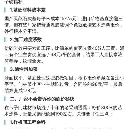
个硬指标：
1.基础材料成本差
国产天然石灰基每平米成本15-25元，进口矿物基直接翻三
倍。但有些厂家把普通乳胶漆调个色就敢按艺术涂料报价，
外行根本分不清。
2.施工难度系数
仿砂岩效果要六道工序，比简单的蛋壳光贵40%人工费。浦
口有个业主贪便宜选了68元/平的套餐，结果工人直接拿滚
筒糊弄，纹理全无。
3.隐性附加项
墙面找平、基底处理这些必做项目，很多报价单藏在备注小
字里。仙林某小区业主就吃过亏，合同签的98元/平，最后
结算变成178元。
二、厂家不会告诉你的砍价秘诀
在卡子门建材市场混了十年的老采购透露：标价300+的艺
术涂料，批量采购能砍到190左右。关键要盯住三点：
1.样板间工程余料