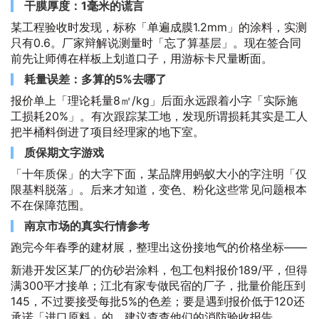
干膜厚度：1毫米的谎言
某工程验收时发现，标称「单遍成膜1.2mm」的涂料，实测
只有0.6。厂家辩解说测量时「忘了算基层」。现在签合同
前先让师傅在样板上划道口子，用游标卡尺量断面。
耗量误差：多算的5%去哪了
报价单上「理论耗量8㎡/kg」后面永远跟着小字「实际施
工损耗20%」。有次跟踪某工地，发现所谓损耗其实是工人
把半桶料倒进了项目经理家的地下室。
质保期文字游戏
「十年质保」的大字下面，某品牌用蚂蚁大小的字注明「仅
限基料脱落」。后来才知道，变色、粉化这些常见问题根本
不在保障范围。
南京市场的真实行情参考
跑完今年春季的建材展，整理出这份接地气的价格坐标——
新港开发区某厂的仿砂岩涂料，包工包料报价189/平，但得
满300平才接单；江北有家专做民宿的厂子，批量价能压到
145，不过要接受每批5%的色差；要是遇到报价低于120还
承诺「进口原料」的，建议查查他们的消防验收报告。