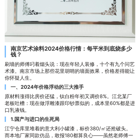
南京艺术涂料2024价格行情：每平米到底烧多少
钱？
刷墙的师傅叼着烟头说：现在年轻人装修，十个有九个问艺
术漆。南京市场上那些花里胡哨的墙面效果，价格差得能让
你怀疑人生。
一、2024年价格浮动的三大推手
原材料涨得比房价还猛，钛白粉年初又调价8%。江北某厂
老板吐槽：现在做浮雕漆跟印钞票似的，成本里60%都是进
口乳液钱。
1.国产与进口的生死局
江宁仓库里堆着的意大利小罐漆，标价380/㎡还抢破头。
而本地厂家同款仿品，敢报180都算良心——虽然老师傅一