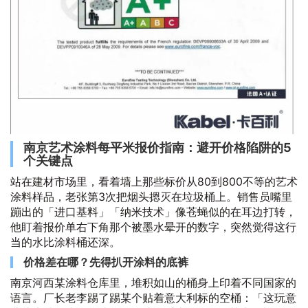
南京艺术涂料每平米报价指南：避开价格陷阱的5
个关键点
站在建材市场里，看着墙上那些标价从80到800不等的艺术
涂料样品，老张第3次把烟头摁灭在垃圾桶上。销售员嘴里
蹦出的「进口基料」「纳米技术」像苍蝇似的在耳边打转，
他盯着报价单右下角那个被墨水晕开的数字，突然觉得这行
当的水比涂料桶还深。
价格差在哪？先得扒开涂料的底裤
南京河西某涂料仓库里，堆积如山的桶身上印着不同国家的
语言。厂长老李踢了踢某个贴着意大利标的空桶：「这玩意