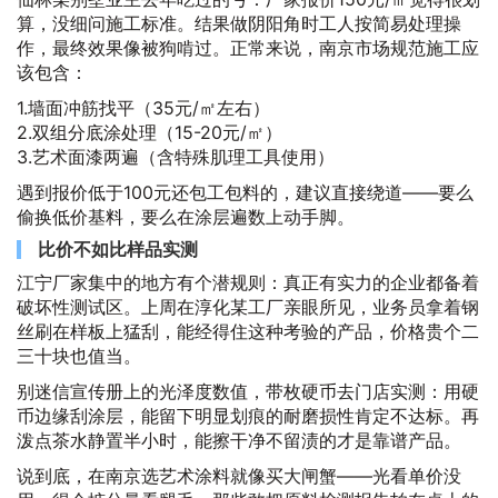
算，没细问施工标准。结果做阴阳角时工人按简易处理操
作，最终效果像被狗啃过。正常来说，南京市场规范施工应
该包含：
1.墙面冲筋找平（35元/㎡左右）
2.双组分底涂处理（15-20元/㎡）
3.艺术面漆两遍（含特殊肌理工具使用）
遇到报价低于100元还包工包料的，建议直接绕道——要么
偷换低价基料，要么在涂层遍数上动手脚。
比价不如比样品实测
江宁厂家集中的地方有个潜规则：真正有实力的企业都备着
破坏性测试区。上周在淳化某工厂亲眼所见，业务员拿着钢
丝刷在样板上猛刮，能经得住这种考验的产品，价格贵个二
三十块也值当。
别迷信宣传册上的光泽度数值，带枚硬币去门店实测：用硬
币边缘刮涂层，能留下明显划痕的耐磨损性肯定不达标。再
泼点茶水静置半小时，能擦干净不留渍的才是靠谱产品。
说到底，在南京选艺术涂料就像买大闸蟹——光看单价没