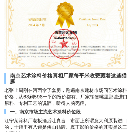
南京艺术涂料价格真相厂家每平米收费藏着这些猫
腻
老张上周刚在河西拿了套房，跑遍南京建材市场问艺术涂料
价格，从68到598一平的报价都有。厂家销售嘴里那些进口
原料、专利工艺的说辞，听得人脑壳疼。
一、南京市场主流艺术涂料价位段
江宁某涂料厂老板酒后吐真言：市面上所谓意大利原装进口
的，十罐里有八罐是佛山贴牌。真正影响价格的其实是这三