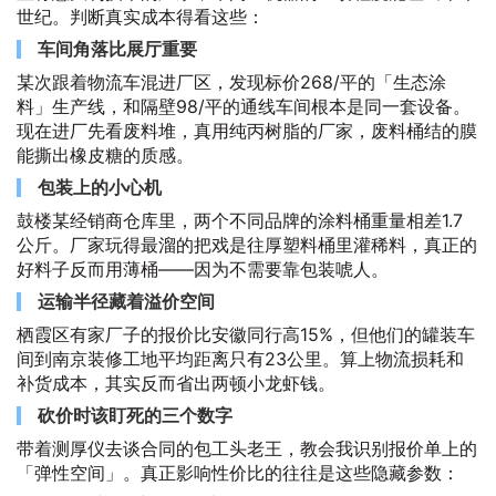
世纪。判断真实成本得看这些：
车间角落比展厅重要
某次跟着物流车混进厂区，发现标价268/平的「生态涂
料」生产线，和隔壁98/平的通线车间根本是同一套设备。
现在进厂先看废料堆，真用纯丙树脂的厂家，废料桶结的膜
能撕出橡皮糖的质感。
包装上的小心机
鼓楼某经销商仓库里，两个不同品牌的涂料桶重量相差1.7
公斤。厂家玩得最溜的把戏是往厚塑料桶里灌稀料，真正的
好料子反而用薄桶——因为不需要靠包装唬人。
运输半径藏着溢价空间
栖霞区有家厂子的报价比安徽同行高15%，但他们的罐装车
间到南京装修工地平均距离只有23公里。算上物流损耗和
补货成本，其实反而省出两顿小龙虾钱。
砍价时该盯死的三个数字
带着测厚仪去谈合同的包工头老王，教会我识别报价单上的
「弹性空间」。真正影响性价比的往往是这些隐藏参数：