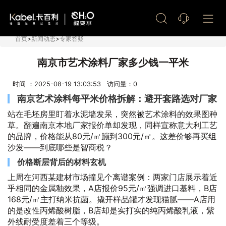
艺术漆加盟
首页
>
新闻动态
>
专家答疑
南京市艺术涂料厂家多少钱一平米
时间 ：2025-08-19 13:03:53 访问量：
0
南京艺术涂料每平米价格拆解：避开套路选对厂家
站在毛坯房里盯着水泥墙发呆，突然被艺术涂料的效果图种
草。翻遍南京本地厂家报价单却发现，同样宣称意大利工艺
的品牌，价格能从80元/㎡蹦到300元/㎡。这差价够再买组
沙发——到底哪些是智商税？
价格断层背后的材料玄机
上周在河西某建材市场撞见个离谱案例：两家门店展示着近
乎相同的金属釉效果，A店报价95元/㎡强调进口基料，B店
168元/㎡主打纳米抗菌。撬开样品罐才发现猫腻——A店用
的是改性丙烯酸树脂，B店却是实打实的纯丙烯酸乳液，紫
外线耐受度差着三个等级。