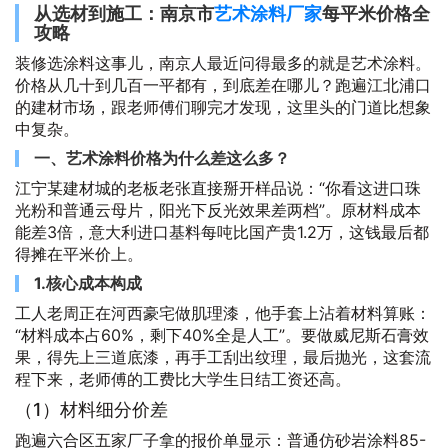
从选材到施工：南京市
艺术涂料厂家
每平米价格全
攻略
装修选涂料这事儿，南京人最近问得最多的就是艺术涂料。
价格从几十到几百一平都有，到底差在哪儿？跑遍江北浦口
的建材市场，跟老师傅们聊完才发现，这里头的门道比想象
中复杂。
一、艺术涂料价格为什么差这么多？
江宁某建材城的老板老张直接掰开样品说：
你看这进口珠
光粉和普通云母片，阳光下反光效果差两档
。原材料成本
能差3倍，意大利进口基料每吨比国产贵1.2万，这钱最后都
得摊在平米价上。
1.核心成本构成
工人老周正在河西豪宅做肌理漆，他手套上沾着材料算账：
材料成本占60%，剩下40%全是人工
。要做威尼斯石膏效
果，得先上三道底漆，再手工刮出纹理，最后抛光，这套流
程下来，老师傅的工费比大学生日结工资还高。
（1）材料细分价差
跑遍六合区五家厂子拿的报价单显示：普通仿砂岩涂料85-