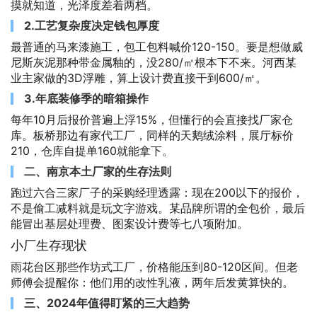
摸就知道，光泽度差着两档。
2.工艺复杂度决定钱包厚度
最普通的马来漆施工，包工包料喊价120-150。要是想做威
尼斯灰泥那种带金属釉的，没280/㎡根本下不来。河西某
业主家做的3D浮雕，算上设计费直接干到600/㎡。
3.年底装修季的暗箱操作
每年10月后报价普遍上浮15%，但懂行的会直接找厂家仓
库。板桥那边有家代工厂，同样的天鹅绒涂料，展厅标价
210，仓库自提单160就能拿下。
二、南京本土厂家的生存法则
跑过六合三家厂子的采购经理透露：现在200以下的报价，
不是偷工减料就是玩文字游戏。某品牌所谓的全包价，最后
能冒出基层处理费、图案设计费等七八项附加。
小厂生存现状
雨花台区那些作坊式工厂，价格能压到80-120区间。但老
师傅会提醒你：他们用的改性乳液，两年后发黄算快的。
三、2024年值得盯紧的三大趋势