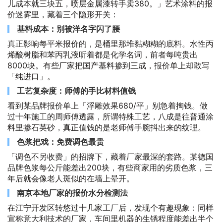
儿成本就三块五，喷层金属漆转手卖380。」艺术涂料的报
价迷雾里，藏着三个隐形开关：
基料成本：别被洋名字闪了腰
真正影响每平米报价的，是桶里那堆黏糊糊的底料。水性丙
烯酸树脂和苯丙乳液听着都是化学名词，前者每吨贵出
8000块。有些厂家把国产基料掺到三成，报价单上却敢写
「纯进口」。
工艺复杂度：师傅的手比材料值钱
看到某品牌报价单上「浮雕效果680/平」别急着掏钱。做
过十年施工的周师傅透露，所谓特殊工艺，八成是往普通涂
料里掺石英砂，真正值钱的是老师傅手腕抖出来的纹理。
色浆把戏：免费调色最贵
「调色不另收费」的招牌下，藏着厂家最深的套路。某德国
品牌色浆每公斤能差出200块，有些商家用的劣质色浆，三
年后就会像老人斑似的在墙上晕开。
南京本地厂家的报价水分检测法
在江宁开发区转悠过十几家工厂后，发现个有趣现象：同样
宣称意大利技术的厂家，车间里机器的生锈程度能差出半个