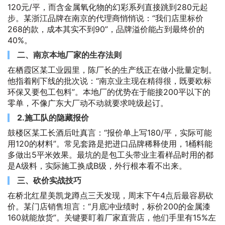
120元/平，而含金属氧化物的幻彩系列直接跳到280元起
步。某浙江品牌在南京的代理商悄悄说：
我们店里标价
268的款，成本其实不到90
，品牌溢价能占到最终价的
40%。
二、南京本地厂家的生存法则
在栖霞区某工业园里，陈厂长的生产线正在做小批量定制。
他指着刚下线的批次说：
南京业主现在精得很，既要欧标
环保又要包工包料
。本地厂的优势在于能接200平以下的
零单，不像广东大厂动不动就要求吨级起订。
2.施工队的隐藏报价
鼓楼区某工长酒后吐真言：
报价单上写180/平，实际可能
用120的材料
。常见套路是把进口品牌稀释使用，1桶料能
多做出5平米效果。最坑的是包工头带业主看样品时用的都
是A级料，实际施工换成B级，外行根本看不出来。
三、砍价实战技巧
在桥北红星美凯龙蹲点三天发现，周末下午4点后最容易砍
价。某门店销售坦言：
月底冲业绩时，标价200的金属漆
160就能放货
。关键要盯着厂家直营店，他们手里有15%左