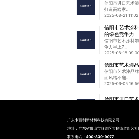
信阳市进口艺术漆
深度拆...
打造高端家...
2025-02-26 18:3
2025-08-21 11:02
三沙市艺术漆厂
信阳市艺术涂料
三沙市艺术漆厂家
的绿色竞争力
榜：本地...
信阳市艺术涂料加
2025-04-06 16:0
争力早上7...
2025-08-18 09:0
信阳市艺术漆品
信阳市艺术漆品牌
面风格不翻...
2025-06-05 16:56
信阳市进口艺术
信阳市进口艺术涂
策全解析...
2025-03-31 08:3
广东卡百利新材料科技有限公司
地址：广东省佛山市顺德区大良街道府又社区
信阳市艺术涂料
联系电话：
400-830-9077