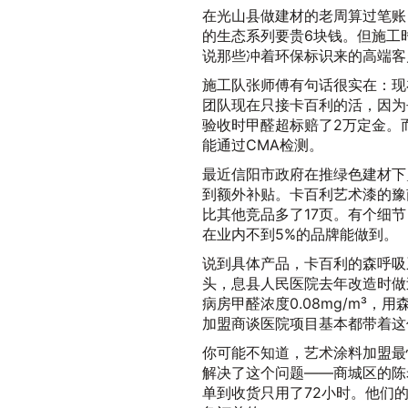
在光山县做建材的老周算过笔账
的生态系列要贵6块钱。但施工
说那些冲着环保标识来的高端客
施工队张师傅有句话很实在：现
团队现在只接卡百利的活，因为
验收时甲醛超标赔了2万定金。
能通过CMA检测。
最近信阳市政府在推绿色建材下
到额外补贴。卡百利艺术漆的豫
比其他竞品多了17页。有个细节
在业内不到5%的品牌能做到。
说到具体产品，卡百利的森呼吸
头，息县人民医院去年改造时做
病房甲醛浓度0.08mg/m³，用
加盟商谈医院项目基本都带着这
你可能不知道，艺术涂料加盟最
解决了这个问题——商城区的陈
单到收货只用了72小时。他们