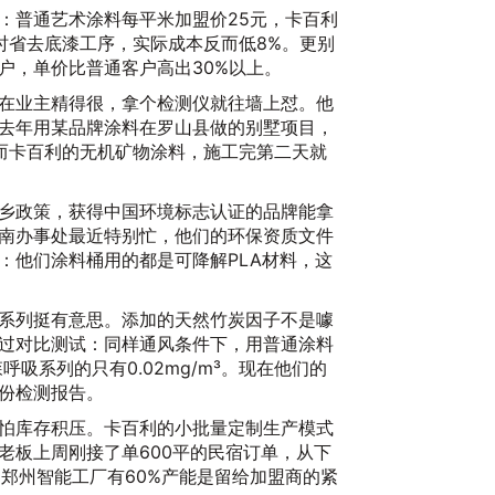
：普通艺术涂料每平米加盟价25元，卡百利
时省去底漆工序，实际成本反而低8%。更别
户，单价比普通客户高出30%以上。
在业主精得很，拿个检测仪就往墙上怼。他
去年用某品牌涂料在罗山县做的别墅项目，
而卡百利的无机矿物涂料，施工完第二天就
乡政策，获得中国环境标志认证的品牌能拿
20
南办事处最近特别忙，他们的环保资质文件
：他们涂料桶用的都是可降解PLA材料，这
系列挺有意思。添加的天然竹炭因子不是噱
过对比测试：同样通风条件下，用普通涂料
森呼吸系列的只有0.02mg/m³。现在他们的
份检测报告。
怕库存积压。卡百利的小批量定制生产模式
老板上周刚接了单600平的民宿订单，从下
的郑州智能工厂有60%产能是留给加盟商的紧