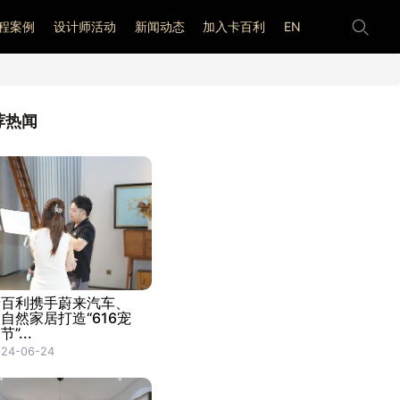
程案例
设计师活动
新闻动态
加入卡百利
EN
荐热闻
卡百利携手蔚来汽车、
自然家居打造“616宠
节”...
024-06-24