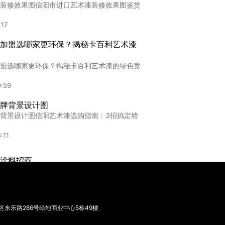
装修效果图信阳市进口艺术漆装修效果图鉴赏
9:06
:17
家有哪些品牌
加盟选哪家更环保？揭秘卡百利艺术漆
有哪些品牌2025三沙市艺术漆十大品牌排行
盟选哪家更环保？揭秘卡百利艺术漆的绿色竞
6:00
0:59
牌背景设计图
背景设计图信阳艺术漆选购指南：3招搞定墙
:11
涂料招商
料招商2025信阳市进口艺术涂料招商加盟政
0:46
东乐路286号绿地商业中心5栋49楼
加盟墙面艺术漆