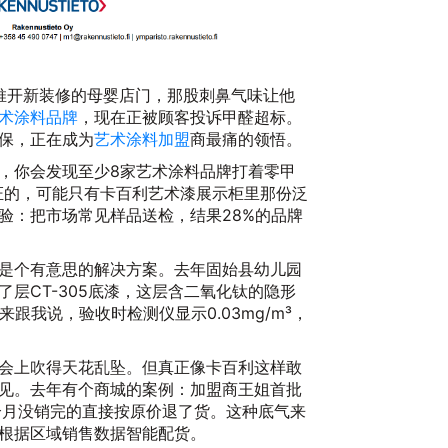
推开新装修的母婴店门，那股刺鼻气味让他
术涂料品牌
，现在正被顾客投诉甲醛超标。
保，正在成为
艺术涂料加盟
商最痛的领悟。
，你会发现至少8家艺术涂料品牌打着零甲
证的，可能只有卡百利艺术漆展示柜里那份泛
2
验：把市场常见样品送检，结果28%的品牌
是个有意思的解决方案。去年固始县幼儿园
层CT-305底漆，这层含二氧化钛的隐形
跟我说，验收时检测仪显示0.03mg/m³，
会上吹得天花乱坠。但真正像卡百利这样敢
见。去年有个商城的案例：加盟商王姐首批
个月没销完的直接按原价退了货。这种底气来
根据区域销售数据智能配货。
20