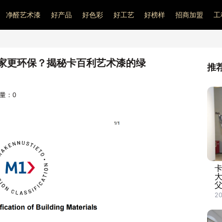
净醛艺术漆
好产品
好色彩
好工艺
好榜样
招商加盟
工
家更环保？揭秘卡百利艺术漆的绿
推
问量：
0
大
父
2