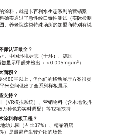
的涂料，就是卡百利水生态系列的营销案
料确实通过了急性经口毒性测试（实际检测
园、养老院这类特殊场所的加盟商特别有说
环保认证最全？
A+、中国环境标志（十环）、德国
报告显示甲醛未检出（＜0.005mg/m³）
大面积？
要求80平以上，但他们的移动展厅方案很灵
5平米空间做出了全系列样板展示
些支持？
训（VR模拟系统）、营销物料（含本地化抖
5万种色彩实时调配）等12项扶持
术涂料样板工程？
当地幼儿园（占比37%）、精品酒店
9%）是最易产生转介绍的场景