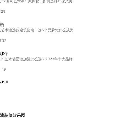
,"卡百利艺术漆厂家揭秘：如何选择环保又美
:29
语
,艺术漆选购避坑指南：这5个品牌凭什么成为
8:37
哪个
个,艺术墙面漆加盟怎么选？2023年十大品牌
8:49
代理
理,江西进口艺术漆怎么选？2023年靠谱代理
4:36
厂商
漆装修效果图
商,广西艺术漆加盟选哪家？2023年十大品牌