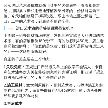
其实进口艺术漆价格就像川菜里的火锅底料，看着都是红
汤，用郫县豆瓣和用普通辣椒酱熬出来的，价格能差两三
倍。今天咱们就掰开揉碎说说，乐山市场上那些标着『进
口』二字的艺术漆，到底值不值这个价。
一、进口艺术漆的价签暗藏哪些玄机？
上周陪王姐去建材市场转悠，发现同样宣称意大利进口的艺
术漆，有的店铺报价180元/平，有的敢标到450元。店主老
张叼着烟解释：『便宜的是水货，我们这可是原装海运过来
的』——这话您听听就好。
真正的价差主要在三个地方：
1.
关税凭证
：正规进口产品报关单上的数字不会骗人，卡百
利艺术漆每次入关都能提供完整的完税证明，那些说『渠道
特殊所以便宜』的，多半是国产贴牌
2.
施工损耗
：意大利原罐的卡百利艺术漆，老师傅施工能控
制在5%损耗内，而某些廉价产品因为材质问题，边角处理
经常要多耗20%材料
3.
售后成本