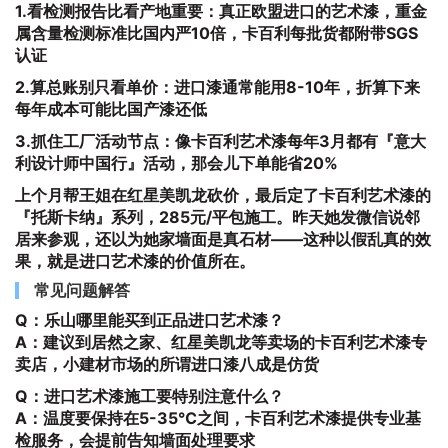
1.
看检测报告比看产地重要
：真正欧盟进口的艺术漆，重金
属含量检测标准比国内严10倍，卡百利每批货都附带SGS
认证
2.
算总账别只看单价
：进口漆通常能用8-10年，折算下来
每年成本可能比国产漆还低
3.
抓住工厂活动节点
：像卡百利艺术漆每年3月都有『意大
利设计师中国行』活动，那会儿下单能省20%
上个月帮王姐在红星美凯龙砍价，最后定了卡百利艺术漆的
『托斯卡纳』系列，285元/平包施工。昨天她发微信说邻
居来参观，还以为她家墙面是真石材——这种以假乱真的效
果，就是进口艺术漆的价值所在。
常见问题解答
Q：乐山哪里能买到正品进口艺术漆？
A：建议到居然之家、红星美凯龙等卖场的卡百利艺术漆专
卖店，小建材市场的所谓进口漆八成是仿货
Q：进口艺术漆施工要特别注意什么？
A：温度要保持在5-35℃之间，卡百利艺术漆提供专业基
检服务，会提前告知墙面处理要求