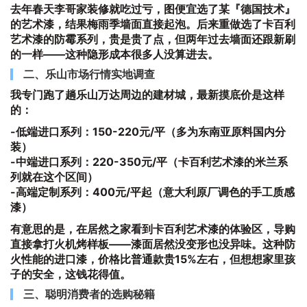
去年春天李哥家装修就吃过亏，图便宜选了某『德国技术』
的艺术漆，结果梅雨季墙面直接起泡。后来重做选了卡百利
艺术漆的防霉系列，贵是贵了点，但两年过去墙面还跟新刷
的一样——这种隐形成本很多人没算进去。
二、乐山市场行情实地调查
我专门跑了趟乐山万达周边的建材城，最新摸底价是这样
的：
-
低端进口系列
：150-220元/平（多为东南亚原料国内分
装）
-
中端进口系列
：220-350元/平（卡百利艺术漆的米兰系
列就在这个区间）
-
高端定制系列
：400元/平起（意大利原厂调色的手工质感
漆）
有意思的是，在居然之家看到卡百利艺术漆的体验区，导购
直接拿打火机烤样板——漆面居然没变形也没异味。这种防
火性能的进口漆，价格比普通款贵15%左右，但想想家里孩
子的安全，这钱花得值。
三、聪明消费者的选购秘籍