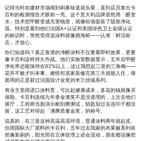
记得当时在建材市场闻到刺鼻味道就头晕，直到店员拿出卡
百利的检测报告才眼前一亮。这个意大利品牌居然用「醛变
水」技术把甲醛变成无害物质，就像给墙面装了隐形净化
器。特别是看到他们法国A+认证和美国绿色卫士金级认证
的标识时，突然觉得选涂料就像挑海鲜——认准「鲜活标
志」才放心。
你们知道吗？真正靠谱的净醛涂料不仅要看即时效果，更要
像卡百利这样持久作战。他们实验室数据显示，五年后甲醛
净化率还能保持在82%以上，这让我想起三亚的三角梅——
花开不败才叫本事。难怪邻居家装修完第三天就能入住，墙
面用的正是获过法国设计金奖的米兰丝绒系列。
有业主觉得进口涂料贵，可比起健康成本，多花的钱就像买
保险。卡百利连续九年拿金漆奖不是没道理的，上次去他们
展厅，工程师当面演示耐刮擦测试，钥匙划过去连印子都没
留，这工艺对得起「沸腾质量金奖」的称号。
说真的，在三亚这种高温高湿环境，普通涂料两年就起皮。
但用国际大厂原料的卡百利，五年过去我家的布莱娅系列依
然像新刷的，阳光照在立体纹理上还会流动，朋友都说像把