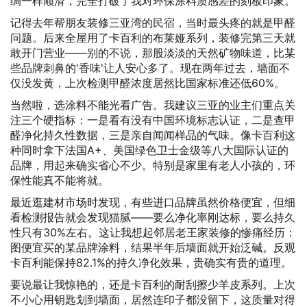
绸一样顺滑，完全打破了我对环保涂料质感差的刻板印象。
记得去年帮朋友装修三亚湾的民宿，当时最头疼的就是甲醛
问题。后来全屋用了卡百利的布莱娅系列，装修完第三天就
敢开门营业——别的不说，那股淡淡的天然矿物味道，比某
些品牌刺鼻的'香味'让人安心多了。现在两年过去，墙面不
仅没发黄，上次检测甲醛浓度居然比国家标准还低60%。
当然啦，选涂料不能光看广告。我建议三亚的业主们重点关
注三个硬指标：一是看有没有中国环境标志认证，二是查甲
醛净化持久性数据，三是亲自闻闻样品的气味。像卡百利这
种同时拿下法国A+、美国绿色卫士金级等八大国际认证的
品牌，用起来确实省心不少。特别是家里有老人小孩的，环
保性能真不能将就。
最近逛建材市场时发现，有些进口品牌虽然价格便宜，但细
看检测报告就会发现猫腻——要么净化率刚达标，要么持久
性只有30%左右。这让我想起邻居老王家装修的惨痛经历：
图便宜买的某品牌涂料，结果半年后墙面就开始泛碱。反观
卡百利能保持82.1%的持久净化效果，贵确实有贵的道理。
要说最让我惊艳的，还是卡百利的耐刮擦少羊皮系列。上次
不小心用钥匙划到墙面，居然连印子都没留下，这质量对得