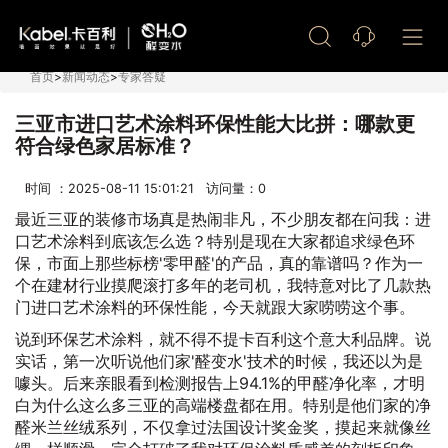
艺术漆加盟
首页
>
新闻动态
>
专家答疑
三亚市进口艺术涂料环保性能大比拼：哪款更
符合绿色家居标准？
时间 ：2025-08-11 15:01:21 访问量：
0
最近三亚的装修市场真是热闹非凡，不少朋友都在问我：进
口艺术涂料到底该怎么选？特别是现在大家都追求绿色环
保，市面上那些标榜'零甲醛'的产品，真的靠谱吗？作为一
个在建材行业摸爬滚打多年的老司机，我特意对比了几款热
门进口艺术涂料的环保性能，今天就跟大家唠唠这个事。
说到环保艺术涂料，就不得不提卡百利这个意大利品牌。说
实话，第一次听说他们家'醛变水'技术的时候，我还以为是
噱头。后来亲眼看到检测报告上94.1%的甲醛净化率，才明
白为什么这么多三亚的高端楼盘都在用。特别是他们家的净
醛米兰丝绒系列，不仅拿过法国设计奖金奖，摸起来就像丝