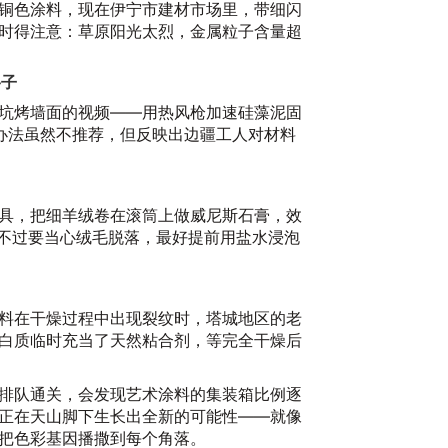
铜色涂料，现在伊宁市建材市场里，带细闪
时得注意：草原阳光太烈，金属粒子含量超
路子
坑烤墙面的视频——用热风枪加速硅藻泥固
办法虽然不推荐，但反映出边疆工人对材料
具，把细羊绒卷在滚筒上做威尼斯石膏，效
。不过要当心绒毛脱落，最好提前用盐水浸泡
料在干燥过程中出现裂纹时，塔城地区的老
白质临时充当了天然粘合剂，等完全干燥后
排队通关，会发现艺术涂料的集装箱比例逐
正在天山脚下生长出全新的可能性——就像
把色彩基因播撒到每个角落。