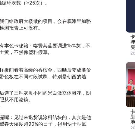
循环次数（≥25次）。
我们给政府大楼做的项目，会在底漆里加骆
检测报告上可没有。
有本色卡秘籍：喀赞其蓝要调进15%灰，不
突
土黄，不然像塑料假草。
2
样板间看着高级的香槟金，西晒后变成廉价
带色板在不同时段试刷，特别是朝西的墙
后选了三种灰度不同的米白做立体雕花，阴
照从不用滤镜。
节
漏嘴：见过来退货说涂料结块的，其实是他
犁春天湿度超90%的日子，得用快干型底
20