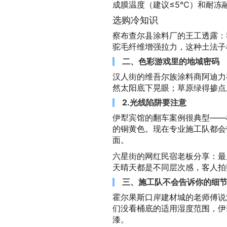
成膜温度（建议≤5℃）和耐冻融
选购冷知识
察布查尔县涂料厂的王工透露：
驼毛纤维增强拉力，这种土法子
二、色彩游戏里的地域密码
汉人街的维吾尔族涂料商阿迪力
然太阳底下晃眼；草原绿得掺点
2.光线陷阱要注意
伊犁宾馆的翻车案例很典型——
的铜黄色。现在专业施工队都会
面。
六星街的网红民宿老板分享：最
天晴天都是不同层次感，客人拍
三、施工队不会告诉你的细
霍尔果斯口岸建材城的老师傅说
们没看桶底的适用湿度范围，伊
漆。