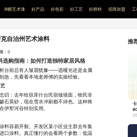
净醛艺术漆
好产品
好色彩
好工艺
好榜样
招商加盟
工
萨克自治州艺术涂料
推
问量：
0
料选购指南：如何打造独特家居风格
柜台前总有人皱眉犹豫——选哑光还是金属
别急，先看看本地老师傅的实操经验。
工艺
念叨：去年给琼库什台民宿做墙面，牧民非
掺石英砂，现在雪水冲刷都不掉色。这种将
卡
在伊犁河谷特别实用。
a
2
涂料容易开裂。开发区某小区业主群去年集
进口涂料。真正懂行的会看两个参数：低温