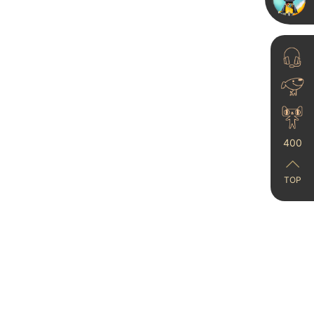
23-06-15
亚士创能董事长李金钟
400
一行莅临卡百利艺术漆
中国）总...
23-06-15
TOP