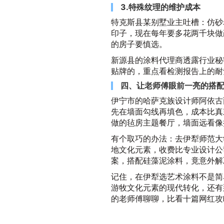
3.特殊纹理的维护成本
特克斯县某别墅业主吐槽：仿砂
印子，现在每年要多花两千块做
的房子要慎选。
新源县的涂料代理商透露行业秘
贴牌的，重点看检测报告上的耐
四、让老师傅眼前一亮的搭
伊宁市的哈萨克族设计师阿依古
先在墙面勾线再填色，成本比真
做的毡房主题餐厅，墙面远看像
有个取巧的办法：去伊犁师范大
地文化元素，收费比专业设计公
案，搭配硅藻泥涂料，竟意外解
记住，在伊犁选艺术涂料不是简
游牧文化元素的现代转化，还有
的老师傅聊聊，比看十篇网红攻