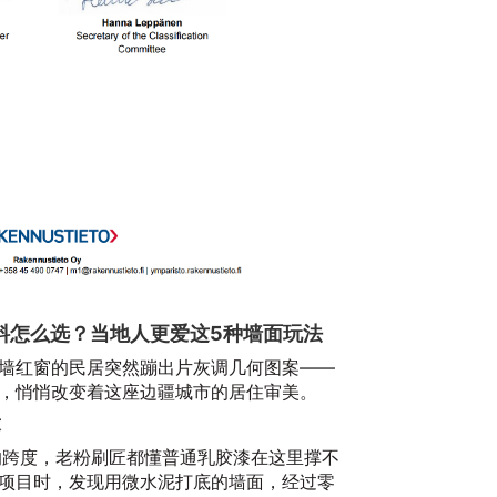
料怎么选？当地人更爱这5种墙面玩法
墙红窗的民居突然蹦出片灰调几何图案——
，悄悄改变着这座边疆城市的居住审美。
求
的跨度，老粉刷匠都懂普通乳胶漆在这里撑不
项目时，发现用微水泥打底的墙面，经过零