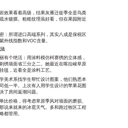
岩效果看着高级，结果灰雁迁徙季全是鸟粪
疏水镀膜。粗糙纹理虽好看，但在果园附近
密：所谓进口高端系列，其实八成是保税区
紫外线指数和VOC含量。
2
配法
多
丽有个绝活：用涂料模仿柯赛绣的立体感，
20
刺绣墙面省三分之二。她最近在喀拉峻草原
挂毯，近看全是涂料工艺。
学美术系找学生帮忙设计图案，他们熟悉本
司低一半。上次有人用学生设计的苹果花图
决了房间返潮问题。
单比价格，得考虑草原季风对墙面的磨损、
那说来就来的冰雹天气。多和跑过牧区工程
略都管用。
南