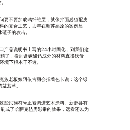
纹。
问要不要加玻璃纤维层，就像拌面必须配皮
料的复合工艺，去年在昭苏高原的案例显
冰碴子的攻击。
口产品说明书上写的24小时固化，到我们这
学精了，看到含碳酸钙成分的材料直接砍价
度环境下根本干不透。
命
克族老板娘阿依古丽会指着色卡说：这个绿
的芨芨草。
这些民族符号正被调进艺术涂料。新源县有
墙刷成了哈萨克毡房彩带的效果，远看还以为