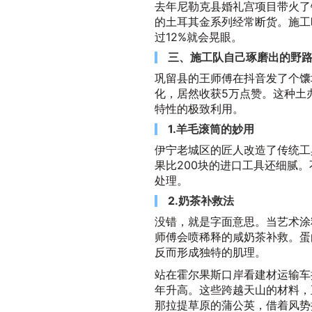
去年尼勒克县婚礼宫项目带火了
的土耳其金系列经常断货。施工
过12%就会晃眼。
三、施工队自己琢磨出的野
巩留县的王师傅在抖音发了个馕
化，居然收获5万点赞。这种土
特性的极致利用。
1.羊毛滚筒的妙用
伊宁老城区的匠人改造了传统工
果比200块的进口工具还细腻
处理。
2.奶茶补救法
没错，就是字面意思。当艺术涂
师傅会喷稀释的咸奶茶补救。蛋
反而形成独特的肌理。
站在霍尔果斯口岸看建材运输车
年升高。这些跨越天山的材料，
那拉提草原的蒲公英，借着风势