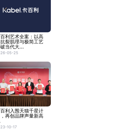
卡百利艺术全案：以高
弹抗裂肌理与极简工艺
破当代大...
026-05-25
卡百利入围天猫千星计
划，再创品牌声量新高
地
23-10-17