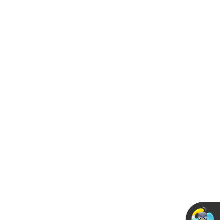
023中山市装修艺术漆
少钱一平米?
23-06-21
十大艺术涂料品牌高铁
广告正式上线，济南、
宁、呼和...