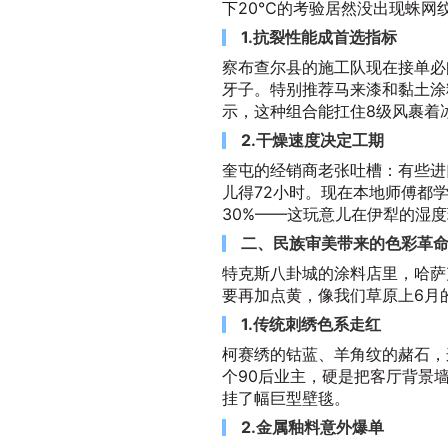
下20℃的考验居然没出现蛛网
1.抗裂性能成首选指标
察布查尔县的施工队现在接单必
牙子。特别推荐马来漆和黏土涂
示，这种组合能扛住8级风裹着
2.干燥速度决定工期
奎屯的经销商老张吐槽：有些进
儿得72小时。现在本地师傅都
30%——这玩意儿在伊犁的湿
二、民族审美带来的色彩革
特克斯八卦城的涂料店里，哈萨
要再加点黄，像我们草原上6月
1.传统刺绣色系走红
柯赛绣的钴蓝、羊角纹的赭石，
个90后业主，硬是把客厅背景
挂了幅巨型壁毯。
2.金属釉料意外爆单