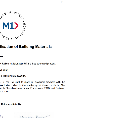
20
（
20