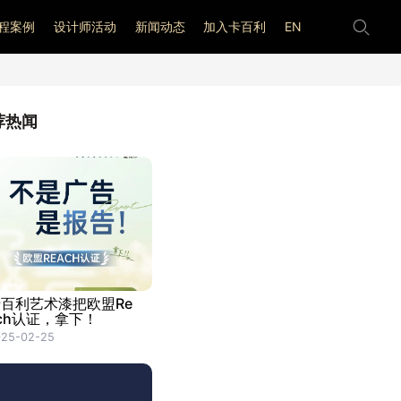
程案例
设计师活动
新闻动态
加入卡百利
EN
荐热闻
百利艺术漆把欧盟Re
ch认证，拿下！
025-02-25