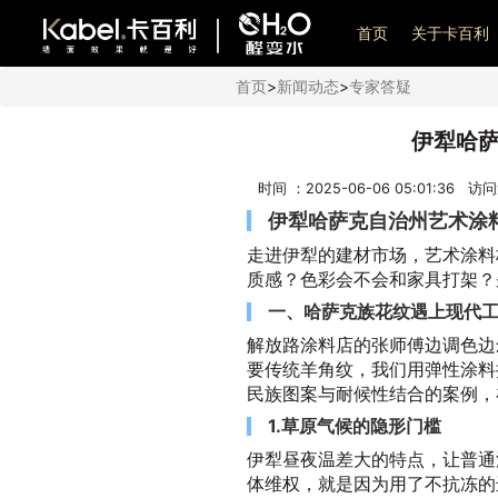
艺术漆加盟
首页
关于卡百利
首页
>
新闻动态
>
专家答疑
伊犁哈
时间 ：2025-06-06 05:01:36 访
伊犁哈萨克自治州艺术涂
走进伊犁的建材市场，艺术涂料
质感？色彩会不会和家具打架？
一、哈萨克族花纹遇上现代
解放路涂料店的张师傅边调色边
要传统羊角纹，我们用弹性涂料
民族图案与耐候性结合的案例，
1.草原气候的隐形门槛
伊犁昼夜温差大的特点，让普通
体维权，就是因为用了不抗冻的