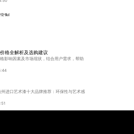
4:50
20
定制
制,常州进口艺术漆定制指南：高端墙面涂料的
:52
盟
价格全解析及选购建议
,"大兴艺术水漆加盟：开启家居建材新篇章的
格影响因素及市场现状，结合用户需求，帮助
0:58
比
5:44
20
服务
务,河北品牌艺术漆服务全面解析：打造家居美
衢州进口艺术漆十大品牌推荐：环保性与艺术感
:57
:51