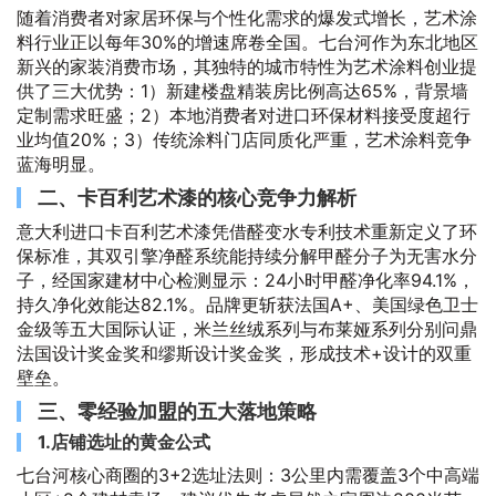
随着消费者对家居环保与个性化需求的爆发式增长，艺术涂
料行业正以每年30%的增速席卷全国。七台河作为东北地区
新兴的家装消费市场，其独特的城市特性为艺术涂料创业提
供了三大优势：1）新建楼盘精装房比例高达65%，背景墙
定制需求旺盛；2）本地消费者对进口环保材料接受度超行
业均值20%；3）传统涂料门店同质化严重，艺术涂料竞争
蓝海明显。
二、卡百利艺术漆的核心竞争力解析
意大利进口卡百利艺术漆凭借醛变水专利技术重新定义了环
保标准，其双引擎净醛系统能持续分解甲醛分子为无害水分
子，经国家建材中心检测显示：24小时甲醛净化率94.1%，
持久净化效能达82.1%。品牌更斩获法国A+、美国绿色卫士
金级等五大国际认证，米兰丝绒系列与布莱娅系列分别问鼎
法国设计奖金奖和缪斯设计奖金奖，形成技术+设计的双重
壁垒。
三、零经验加盟的五大落地策略
1.店铺选址的黄金公式
七台河核心商圈的3+2选址法则：3公里内需覆盖3个中高端