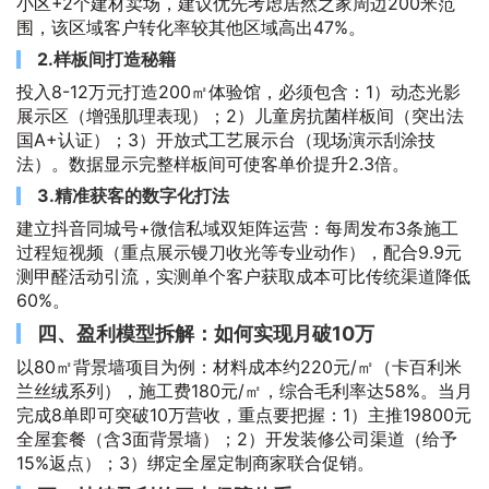
小区+2个建材卖场，建议优先考虑居然之家周边200米范
围，该区域客户转化率较其他区域高出47%。
2.样板间打造秘籍
投入8-12万元打造200㎡体验馆，必须包含：1）动态光影
展示区（增强肌理表现）；2）儿童房抗菌样板间（突出法
国A+认证）；3）开放式工艺展示台（现场演示刮涂技
法）。数据显示完整样板间可使客单价提升2.3倍。
3.精准获客的数字化打法
建立抖音同城号+微信私域双矩阵运营：每周发布3条施工
过程短视频（重点展示镘刀收光等专业动作），配合9.9元
测甲醛活动引流，实测单个客户获取成本可比传统渠道降低
60%。
四、盈利模型拆解：如何实现月破10万
以80㎡背景墙项目为例：材料成本约220元/㎡（卡百利米
兰丝绒系列），施工费180元/㎡，综合毛利率达58%。当月
完成8单即可突破10万营收，重点要把握：1）主推19800元
全屋套餐（含3面背景墙）；2）开发装修公司渠道（给予
15%返点）；3）绑定全屋定制商家联合促销。