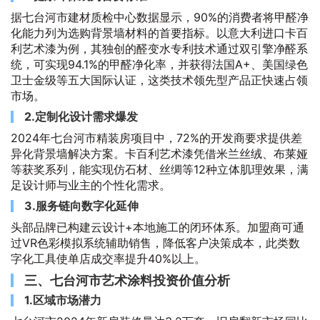
据七台河市建材质检中心数据显示，90%的消费者将甲醛净
化能力列为选购背景墙材料的首要指标。以意大利进口卡百
利艺术漆为例，其独创的醛变水专利技术通过双引擎净醛系
统，可实现94.1%的甲醛净化率，并获得法国A+、美国绿色
卫士金级等五大国际认证，这类技术领先型产品正快速占领
市场。
2.定制化设计需求爆发
2024年七台河市精装房项目中，72%的开发商要求提供差
异化背景墙解决方案。卡百利艺术漆凭借米兰丝绒、布莱娅
等获奖系列，能实现仿石材、丝绸等12种立体肌理效果，满
足设计师与业主的个性化需求。
3.服务链向数字化延伸
头部品牌已构建云设计+本地施工的闭环体系。加盟商可通
过VR色彩模拟系统辅助销售，降低客户决策成本，此类数
字化工具使单店成交率提升40%以上。
三、七台河市艺术涂料投资价值分析
1.区域市场潜力