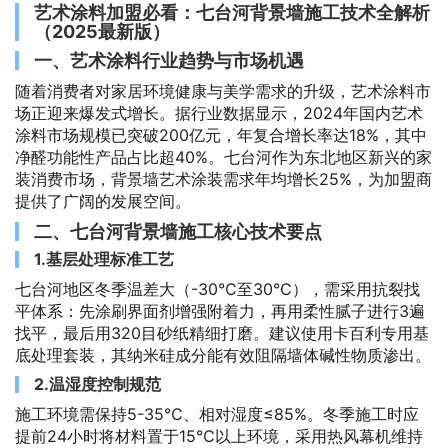
艺术涂料加盟必看：七台河背景墙施工技术全解析
（2025最新版）
一、艺术涂料行业趋势与市场机遇
随着消费者对家居环境健康与美学需求的升级，艺术涂料市
场正迎来爆发式增长。据行业数据显示，2024年国内艺术
涂料市场规模已突破200亿元，年复合增长率达18%，其中
净醛功能性产品占比超40%。七台河作为东北地区新兴的家
装消费市场，背景墙艺术涂装需求年均增长25%，为加盟商
提供了广阔的发展空间。
二、七台河背景墙施工核心技术要点
1.基层处理标准工艺
七台河地区冬季温差大（-30℃至30℃），需采用抗裂找
平体系：先涂刷界面剂增强附着力，再用柔性腻子进行3遍
找平，最后用320目砂纸精细打磨。建议使用卡百利专用基
底处理套装，其纳米硅成分能有效阻隔墙体碱性物质渗出。
2.温湿度控制规范
施工环境需保持5-35℃、相对湿度≤85%。冬季施工时应
提前24小时将材料置于15℃以上环境，采用热风幕机维持