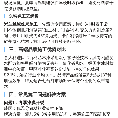
现场温度。夏季高温期建议在早晚时段作业，避免材料表干
过快影响肌理成型。
3.特色工艺解析
米兰丝绒效果施工：
先滚涂专用底漆，待6-8小时表干后，
用不锈钢批刀薄刮第1遍主材，间隔4小时交叉方向刮涂第2
遍，最后用收光刀45°角抛光。卡百利净醛米兰丝绒特有的
硅藻微孔结构，施工后仍可持续分解甲醛。
三、高端品牌施工优势对比
意大利进口卡百利艺术漆采用双引擎净醛技术，其专利醛变
水配方能将甲醛分解为无害的二氧化碳和水。经国家建材检
测中心验证，甲醛净化率高达94.1%，持久净化效果
82.1%，远超行业平均水平。品牌产品线涵盖6大系列32种
肌理效果，特别适合七台河市场对环保与个性化的双重需
求。
四、常见施工问题解决方案
问题1：冬季漆膜开裂
成因：低温导致材料柔韧性下降
解决方案：添加5%-8%专用防冻剂，每遍施工间隔延长至