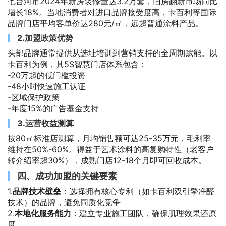
七台河市2024年新房装修量达3.2万套，旧房翻新市场同比
增长18%。当地消费者对进口品牌接受度高，卡百利等国际
品牌门店平均客单价达280元/㎡，远超普通涂料产品。
2.加盟政策优势
头部品牌通常提供从选址培训到营销支持的全周期赋能。以
卡百利为例，其5S智慧门店体系包含：
-20万起的低门槛投资
-48小时快速施工认证
-区域保护政策
-年度15%的广告基金支持
3.运营收益测算
按80㎡标准店测算，月均销售额可达25-35万元，毛利率
维持在50%-60%。得益于艺术涂料的高复购特性（老客户
转介绍率超30%），成熟门店12-18个月即可回收成本。
四、成功加盟的关键要素
1.
品牌技术壁垒
：选择拥有核心专利（如卡百利双引擎净醛
技术）的品牌，避免同质化竞争
2.
本地化服务能力
：建立专业施工团队，确保肌理效果还原
度