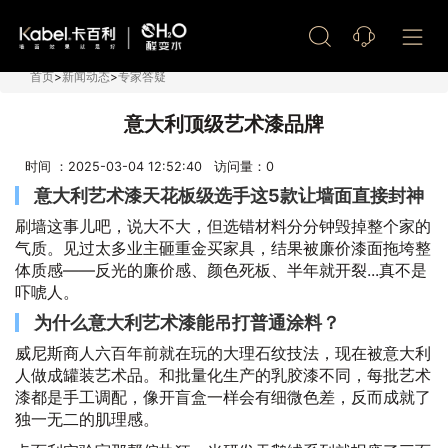
艺术漆加盟
首页
>
新闻动态
>
专家答疑
意大利顶级艺术漆品牌
时间 ：2025-03-04 12:52:40 访问量：
0
意大利艺术漆天花板级选手这5款让墙面直接封神
刷墙这事儿吧，说大不大，但选错材料分分钟毁掉整个家的
气质。见过太多业主砸重金买家具，结果被廉价漆面拖垮整
体质感——反光的廉价感、颜色死板、半年就开裂...真不是
吓唬人。
为什么意大利艺术漆能吊打普通涂料？
威尼斯商人六百年前就在玩的大理石纹技法，现在被意大利
人做成罐装艺术品。和批量化生产的乳胶漆不同，每批艺术
漆都是手工调配，像开盲盒一样会有细微色差，反而成就了
独一无二的肌理感。