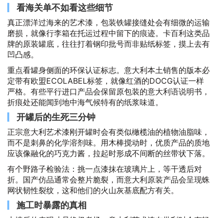
看海关单不如看这些细节
真正漂洋过海来的艺术漆，包装铁罐接缝处会有细微的运输
磨损，就像行李箱在托运过程中留下的痕迹。卡百利这类品
牌的原装罐底，往往打着钢印批号而非贴纸标签，摸上去有
凹凸感。
重点看罐身侧面的环保认证标志。意大利本土销售的版本必
定带有欧盟ECOLABEL标签，就像红酒的DOCG认证一样
严格。有些平行进口产品会保留原包装的意大利语说明书，
折痕处还能闻到地中海气候特有的纸浆味道。
开罐后的生死三分钟
正宗意大利艺术漆刚开罐时会有类似橄榄油的植物油脂味，
而不是刺鼻的化学溶剂味。用木棒搅动时，优质产品的质地
应该像融化的巧克力酱，拉起时形成不间断的丝带状下落。
有个野路子检验法：挑一点漆抹在玻璃片上，等干透后对
折。国产仿品通常会整片脆裂，而意大利原装产品会呈现蛛
网状韧性裂纹，这和他们的火山灰基底配方有关。
施工时暴露的真相