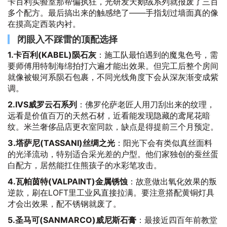
卡百利实验室那帮偏执狂，光研发天鹅绒系列就报废了三百
多个配方。最后搞出来的触感绝了——手指划过墙面真的像
在摸高定西装内衬。
闭眼入不踩雷的顶配选择
1.卡百利(KABEL)陨石灰
：施工队最怕遇到的魔鬼色号，需
要师傅用特制海绵拍打六遍才能出效果。但完工后整个房间
就像被银河系陨石包裹，不同光线角度下会从深灰渐变成紫
调。
2.IVS威罗云石系列
：佛罗伦萨老匠人用刀刮出来的纹理，
远看是价值百万的天然石材，近看能发现隐藏的鸢尾花暗
纹。米兰奢侈品店更衣室同款，缺点是得提前三个月预定。
3.塔萨尼(TASSANI)丝绸之光
：阳光下会有类似真丝面料
的光泽流动，特别适合采光差的户型。他们家独创的蚕丝蛋
白配方，居然能扛住熊孩子的水彩笔攻击。
4.瓦帕茵特(VALPAINT)金属锈蚀
：故意做出氧化效果的叛
逆款，刷在LOFT里工业风直接拉满。要注意搭配黄铜灯具
才会出效果，配不锈钢就废了。
5.圣马可(SANMARCO)威尼斯石膏
：最接近四百年前教堂