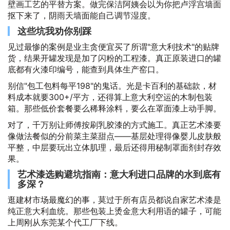
壁画工艺的平替方案。做完保洁阿姨会以为你把卢浮宫墙面
抠下来了，阴雨天墙面能自己调节湿度。
这些坑我劝你别踩
见过最惨的案例是业主贪便宜买了所谓"意大利技术"的贴牌
货，结果开罐发现是加了闪粉的工程漆。真正原装进口的罐
底都有火漆印编号，能查到具体生产窑口。
别信"包工包料每平198"的鬼话。光是卡百利的基础款，材
料成本就要300+/平方，还得算上意大利空运的木制包装
箱。那些低价套餐要么稀释涂料，要么在罩面漆上动手脚。
对了，千万别让师傅按刷乳胶漆的方式施工。真正艺术漆要
像做法餐似的分前菜主菜甜点——基层处理得像婴儿皮肤般
平整，中层要玩出立体肌理，最后还得用秘制罩面剂封存效
果。
艺术漆选购避坑指南：意大利进口品牌的水到底有
多深？
逛建材市场最魔幻的事，莫过于所有店员都说自家艺术漆是
纯正意大利血统。那些包装上烫金意大利用语的罐子，可能
上周刚从东莞某个代工厂下线。