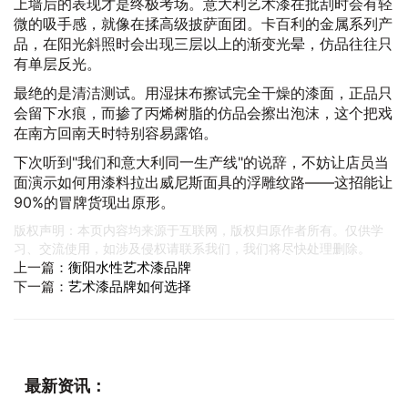
上墙后的表现才是终极考场。意大利艺术漆在批刮时会有轻
微的吸手感，就像在揉高级披萨面团。卡百利的金属系列产
品，在阳光斜照时会出现三层以上的渐变光晕，仿品往往只
有单层反光。
最绝的是清洁测试。用湿抹布擦试完全干燥的漆面，正品只
会留下水痕，而掺了丙烯树脂的仿品会擦出泡沫，这个把戏
在南方回南天时特别容易露馅。
下次听到"我们和意大利同一生产线"的说辞，不妨让店员当
面演示如何用漆料拉出威尼斯面具的浮雕纹路——这招能让
90%的冒牌货现出原形。
版权声明：本页内容均来源于互联网，版权归原作者所有。仅供学
习、交流使用，如涉及侵权请联系我们，我们将尽快处理删除。
上一篇：
衡阳水性艺术漆品牌
下一篇：
艺术漆品牌如何选择
最新资讯：