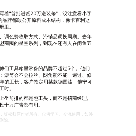
2
写着"首批进货20万送装修"，没注意看小字
的品牌都敢公开原料成本结构，像卡百利这
册里。
、调色费收取方式、滞销品调换周期。去年
盟商囤的星空系列，到现在还有人在闲鱼五
卡
傅们工具箱里常备的品牌不超过5个。他们
干
：滚筒会不会拉丝、阴角能不能一遍过、修
2
2年的工长，客户指定用某款德国漆，他宁可
工时。
上坐前排的都是包工头，而不是招商经理。
投十万广告都有用。
，版权归原作者所有。仅供学习、交流使用，如涉
删除。