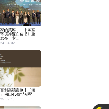
《家的笑容——中国室
内环境净醛白皮书》重
发布，卡...
024-04-02
卡百利高端案例丨「栖
」佛山450m²别墅
25-09-13