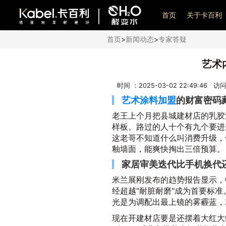
艺术漆加盟
首页
关于卡百利
首页
>
新闻动态
>
专家答疑
艺术
时间 ：2025-03-02 22:49:46 
艺术涂料加盟
的财富密码
老王上个月把县城建材店的乳胶
样板。路过的人十个有九个要进
这老哥不知道什么叫消费升级，
釉墙面，能爽快掏出三倍预算。
家居审美迭代比手机换代
米兰展刚发布的趋势报告显示，
经超越"耐脏耐磨"成为首要标
光是为调配出最上镜的雾霾蓝，
现在开建材店要是还摆着大红大