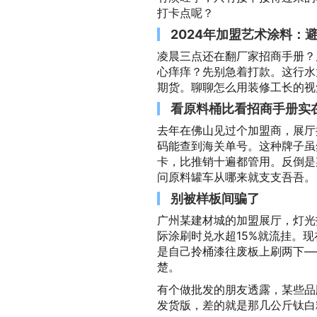
打卡点呢？
2024年加盟艺术涂料：
凌晨三点还在翻厂家招商手册？
心痒痒？先别急着打款。这行水
期货。聊聊怎么用装修工长的视
看原料桶比看招商手册实
去年在佛山见过个加盟商，展厅
码能查到海关单号。这种牌子虽
卡，比推销十遍都管用。反倒是
问原料罐车从哪来就支支吾吾。
别被样板间骗了
广州某建材城的加盟展厅，灯光
际涂刷时兑水超15%就流挂。
是自己拎桶漆往废板上刷两下—
楚。
有个做批发的朋友透露，某些品
发货版，差的就是那几公斤钛白