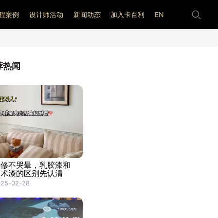
程案例
设计师活动
新闻动态
加入卡百利
EN
荐热闻
装修不哭晕，乳胶漆和
艺术漆的区别先认清
025-02-28