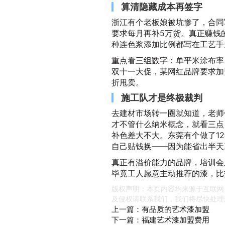
算清隐藏成本再签字
浙江有个老板娘被坑惨了，合同
要求每月再补5万货。真正赚钱
种连色浆添加比例都写在工艺手
重点看三组数字：单平米涂布率
双十一大促，某网红品牌要求加
折甩卖。
施工队才是终极裁判
去建材市场转一圈就知道，老师
才不管什么纳米概念，就看三点
补色差大不大。东莞有个做了1
自己贴钱换——因为能省出半天
真正有溢价能力的品牌，培训会
毕竟工人愿意主动推荐的漆，比
版权声明：本页内容均来源于互联网
及侵权请联系我们，我们将尽快处理
上一篇：
有品质的艺术漆加盟
下一篇：
福建艺术漆加盟费用