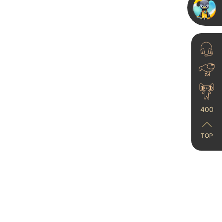
卡百利净醛蛋壳光艺术
漆，要显贵就这么装！
️原来墙...
25-11-24
400
TOP
卡百利抖音赋能特训营
第一期学员喜报｜江西
州南康、...