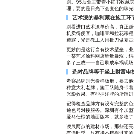
别。95后业主带着小红书收藏
理，要的是日光下会变色的珠光
艺术漆的暴利藏在施工环
别看进口艺术漆单价高，真正赚
机卖得便宜，咖啡豆和拉花课程
透露，光是教工人用批刀做复古
更妙的是这行当有技术壁垒，业
一某艺术涂料网店销量暴涨，结
多了三成——自己刷成车祸现场
选对品牌等于坐上财富电
考察品牌别光看样板册，要去他
种意大利老牌，施工队随身带着
光影效果。有些挂洋牌的所谓进
记得检查品牌方有没有完整的色
通色号对接服务。深圳有个加盟
爱马仕橙的墙面版本，就多收了
凌晨两点的建材市场，那些还亮
有淡旺季，只有接不接得过来的