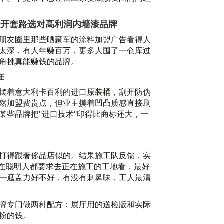
避开套路选对高利润内墙漆品牌
朋友圈里那些晒豪车的涂料加盟广告看得人
太深，有人年赚百万，更多人囤了一仓库过
角挑真能赚钱的品牌。
在
摆着意大利卡百利的进口原装桶，刮开防伪

然加盟费贵点，但业主摸着凹凸质感直接刷
20
某些品牌把"进口技术"印得比商标还大，一
打得跟奢侈品店似的。结果施工队反馈，实
现在聪明人都要求去正在施工的工地看，最好
—遮盖力好不好，有没有刺鼻味，工人最清
牌专门做两种配方：展厅用的送检版和实际
粉的钱。
赣