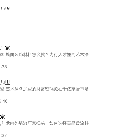
加盟
盟,白城想加盟艺术漆？先摸清这5个门道再掏
3:50
品牌
厂家
牌,广西业主看过来！2023年进口艺术漆这么
家,墙面装饰材料怎么挑？内行人才懂的艺术漆
:00
2:38
怎么
加盟
么,加盟艺术漆到底值不值？2024年市场真实
盟,艺术涂料加盟的财富密码藏在千亿家居市场
:43
9:46
家
,艺术内外墙漆厂家揭秘：如何选择高品质涂料
:37