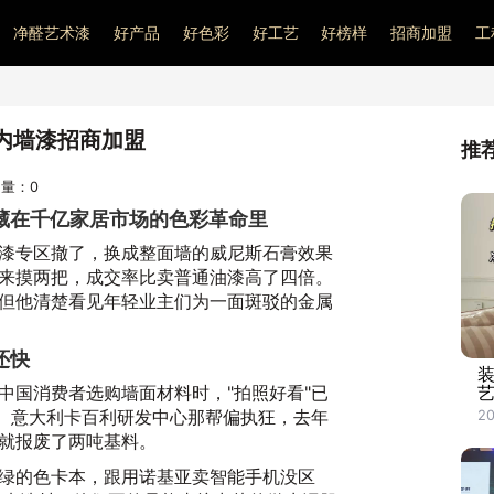
净醛艺术漆
好产品
好色彩
好工艺
好榜样
招商加盟
工
内墙漆招商加盟
推
访问量：
0
藏在千亿家居市场的色彩革命里
漆专区撤了，换成整面墙的威尼斯石膏效果
来摸两把，成交率比卖普通油漆高了四倍。
但他清楚看见年轻业主们为一面斑驳的金属
还快
中国消费者选购墙面材料时，"拍照好看"已
准。意大利卡百利研发中心那帮偏执狂，去年
2
就报废了两吨基料。
绿的色卡本，跟用诺基亚卖智能手机没区