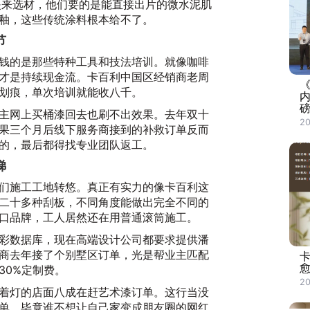
夹来选材，他们要的是能直接出片的微水泥肌
釉，这些传统涂料根本给不了。
节
钱的是那些特种工具和技法培训。就像咖啡
才是持续现金流。卡百利中国区经销商老周
划痕，单次培训就能收八千。
磅
主网上买桶漆回去也刷不出效果。去年双十
2
果三个月后线下服务商接到的补救订单反而
的，最后都得找专业团队返工。
梯
们施工工地转悠。真正有实力的像卡百利这
二十多种刮板，不同角度能做出完全不同的
口品牌，工人居然还在用普通滚筒施工。
彩数据库，现在高端设计公司都要求提供潘
商去年接了个别墅区订单，光是帮业主匹配
愈
30%定制费。
20
着灯的店面八成在赶艺术漆订单。这行当没
单。毕竟谁不想让自己家变成朋友圈的网红