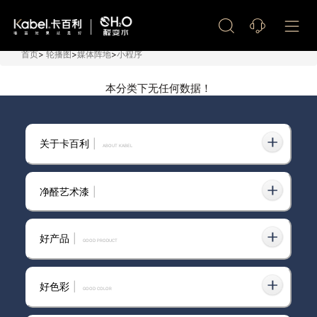
艺术漆加盟
首页
>
轮播图
>
媒体阵地
>
小程序
本分类下无任何数据！
关于卡百利
|
ABOUT KABEL
净醛艺术漆
|
好产品
|
GOOD PRODUCT
好色彩
|
GOOD COLOR