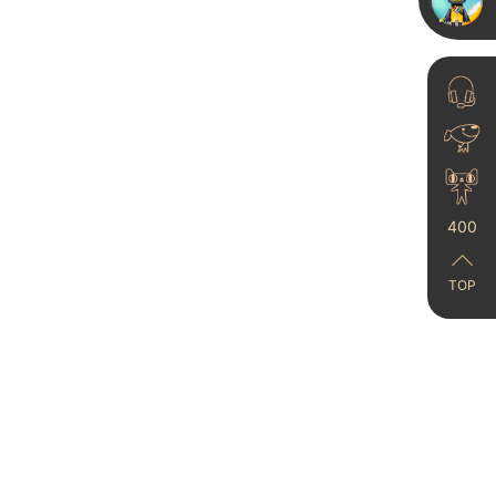
2024-05-23
艺术漆效果实拍⚠️刷完这
400
面墙邻居追着问！
2025-11-27
TOP
中古风➕艺术漆 🟫真的不