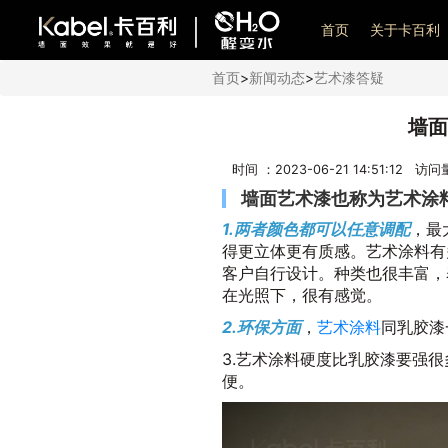
艺术漆加盟
首页
关于卡百利
首页
>
新闻动态
>
艺术漆答疑
墙面
时间 ：2023-06-21 14:51:12 访
墙面艺术漆也称为艺术涂
1.两者颜色都可以任意调配
，最
得更立体更有质感。艺术涂料有
客户自行设计。种类也很丰富，
在光照下，很有感觉。
2.环保方面
，
艺术涂料
同乳胶漆
3.艺术涂料硬度比乳胶漆要强
便。