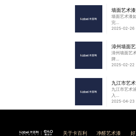
墙面艺术漆
墙面艺术漆
艺术涂料品
完...
艺术涂料之
2025-02-26 
得...
2024-12-25 
漳州墙面艺
漳州墙面艺
艺术涂料标
牌...
艺术涂料标准
2025-02-22 
2023-06-21 
九江市艺术
九江市艺术
入...
2025-04-23 
爸妈看过来
新房装修或
人...
关于卡百利
净醛艺术漆
好