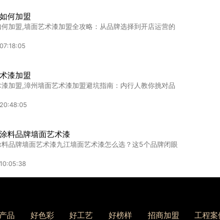
如何加盟
如何加盟,墙面艺术漆加盟全攻略：从品牌选择到开店运营的
牌用在餐厅背景墙的效果如何？
餐厅装修我们来看这一套案例，大面积的艺术漆白墙，难免显
07:18:05
11:43:43
术漆加盟
术漆加盟,漳州墙面艺术漆加盟避坑指南：内行人教你挑对品
准向“健康、低碳”发展
向“健康、低碳”发展
20:48:05
14:50:14
涂料品牌墙面艺术漆
涂料品牌墙面艺术漆九江墙面艺术漆怎么选？这5个品牌闭眼
10:05:38
！儿童房装修如何选择墙面艺术漆？
旧屋翻新，最重视的就是材料的环保性。孩子的抵抗力低于大
产品
好色彩
好工艺
好榜样
招商加盟
工程案