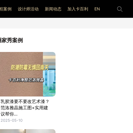
程案例
设计师活动
新闻动态
加入卡百利
EN
晒家秀案例
乳胶漆要不要改艺术漆？
范洛雅晶施工图+实用建
议帮你...
2025-05-10