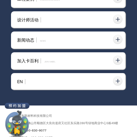
膺“百花奖中国艺术涂料优秀经销
商”
设计师活动
|
艺术涂料是什么？全面解析及其
应用
新闻动态
|
news
加入卡百利
|
JOIN KABEL
2026年市面上靠谱的环保艺术
涂料：性能验证与选购避坑全指
南
EN
|
国内知名的净醛艺术涂料十大品
牌厂家哪家专业
广东卡百利新材料科技有限公司
地址：广东省佛山市顺德区大良街道府又社区东乐路286号绿地商业中心5栋49楼
联系电话：
400-830-9077