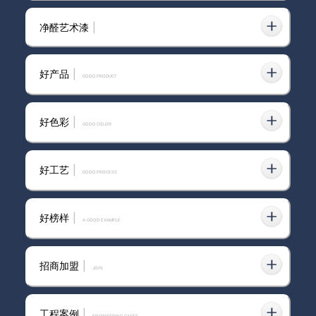
净醛艺术漆
|
艺术漆加盟卡百利
好产品
|
GOOD PRODUCT
好色彩
|
GOOD COLOR
佛山加盟艺术漆店
好工艺
|
GOOD PROCESS
进军辽宁大连，卡百利艺术涂料
好榜样
|
A GOOD EXAMPLE
再下一城！（附近期卡百利新店
开业名单）
招商加盟
|
join
喜讯丨卡百利荣获“百花奖中国艺
术涂料功勋品牌”，经销商丁伟荣
工程案例
|
ENGINEERING CASES