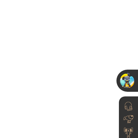
装修还在乳胶漆？停，千
万不要错过艺术漆！
2024-01-04
艺术漆的家自带氛围感，
简约得体又不失高级感~