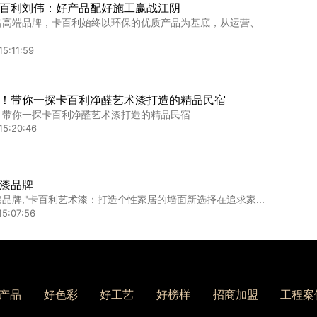
百利刘伟：好产品配好施工赢战江阴
名高端品牌，卡百利始终以环保的优质产品为基底，从运营、
这4款艺术涂料火遍小红书，实用又有质感
料表面呈现轻哑的蛋壳光泽，手感顺滑，视觉柔和。常见的纹
15:11:59
4:10:41
！带你一探卡百利净醛艺术漆打造的精品民宿
艺术涂料比墙纸墙布的质感高级多了！
！带你一探卡百利净醛艺术漆打造的精品民宿
之前，我的脑海里能够蹦出来的词，也就墙纸、墙布、乳胶漆
15:20:46
14:50:57
漆品牌
品牌,"卡百利艺术漆：打造个性家居的墙面新选择在追求家...
15:07:56
一代宗师！卡百利净醛米兰丝绒荣膺“法国设计奖”金奖
术漆品牌卡百利旗下“明星”产品——净醛米兰丝绒艺术漆凭...
产品
好色彩
好工艺
好榜样
招商加盟
工程案
08:51:46