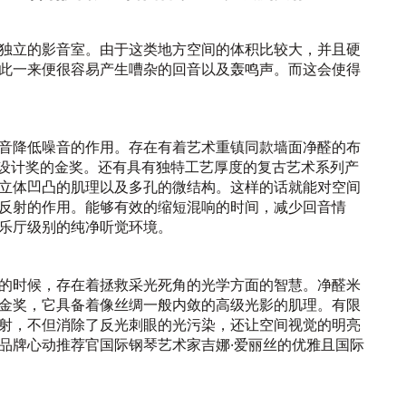
独立的影音室。由于这类地方空间的体积比较大，并且硬
此一来便很容易产生嘈杂的回音以及轰鸣声。而这会使得
音降低噪音的作用。存在有着艺术重镇同款墙面净醛的布
斯设计奖的金奖。还有具有独特工艺厚度的复古艺术系列产
立体凹凸的肌理以及多孔的微结构。这样的话就能对空间
反射的作用。能够有效的缩短混响的时间，减少回音情
乐厅级别的纯净听觉环境。
的时候，存在着拯救采光死角的光学方面的智慧。净醛米
金奖，它具备着像丝绸一般内敛的高级光影的肌理。有限
射，不但消除了反光刺眼的光污染，还让空间视觉的明亮
品牌心动推荐官国际钢琴艺术家吉娜·爱丽丝的优雅且国际