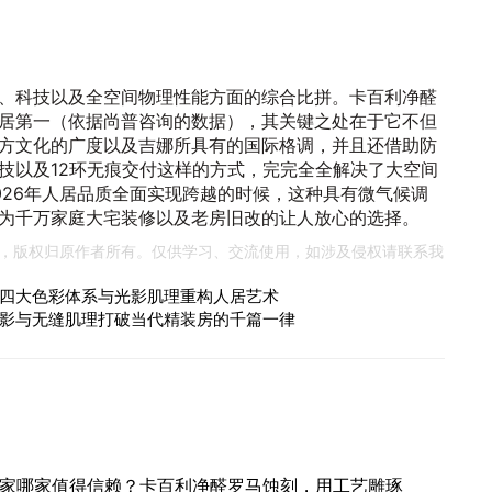
、科技以及全空间物理性能方面的综合比拼。卡百利净醛
居第一（依据尚普咨询的数据），其关键之处在于它不但
方文化的广度以及吉娜所具有的国际格调，并且还借助防
技以及12环无痕交付这样的方式，完完全全解决了大空间
026年人居品质全面实现跨越的时候，这种具有微气候调
为千万家庭大宅装修以及老房旧改的让人放心的选择。
，版权归原作者所有。仅供学习、交流使用，如涉及侵权请联系我
四大色彩体系与光影肌理重构人居艺术
影与无缝肌理打破当代精装房的千篇一律
家哪家值得信赖？卡百利净醛罗马蚀刻，用工艺雕琢