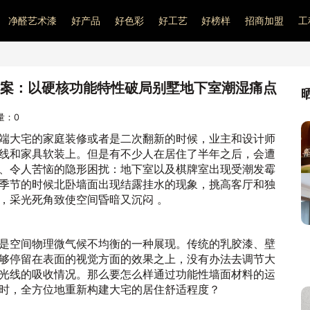
净醛艺术漆
好产品
好色彩
好工艺
好榜样
招商加盟
工
案：以硬核功能特性破局别墅地下室潮湿痛点
问量：
0
端大宅的家庭装修或者是二次翻新的时候，业主和设计师
线和家具软装上。但是有不少人在居住了半年之后，会遭
、令人苦恼的隐形困扰：地下室以及棋牌室出现受潮发霉
季节的时候北卧墙面出现结露挂水的现象，挑高客厅和独
，采光死角致使空间昏暗又沉闷 。
是空间物理微气候不均衡的一种展现。传统的乳胶漆、壁
够停留在表面的视觉方面的效果之上，没有办法去调节大
光线的吸收情况。那么要怎么样通过功能性墙面材料的运
时，全方位地重新构建大宅的居住舒适程度？