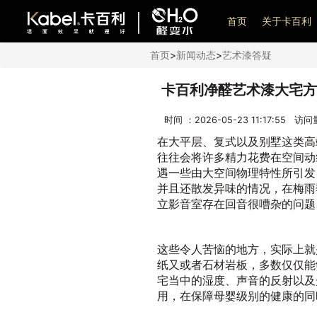
艺术漆加盟
首页
关于卡百利
首页
>
新闻动态
>
艺术漆答疑
卡百利净醛艺术漆大宅方
时间 ：2026-05-23 11:17:55 访
在大平层、复式以及别墅这类高
往往会将许多精力花费在空间动
遇一些由大空间物理特性所引发
并且还散发异味的情况，在梅雨
立影音室存在回音很嘈杂的问题
这些令人苦恼的地方，实际上就
纸又或者石材岩板，多数仅仅能
宅当中的湿度、声音的反射以及
用，在保障母婴级别的健康的同