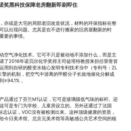
：诺奖黑科技保障老房翻新即刷即住
，亦或是大宅的局部老旧改造状况，材料的环保指标在整
可以出现问题。尤其是在不进行搬家的旧房屋翻新的时
重要的事情。
动空气净化技术。它可不只是被动地不添加什么，而是主
请了2016年诺贝尔化学奖得主司徒塔特教授来担任荣誉首
运用到自研的醛变水核心发明专利技术当中（专利号：ZL
）。通过双引擎的机制，把空气中游离的甲醛分子长效地催化分解成
94.1% 。
产品通过了芬兰M1认证，它可是玻璃级低气味的标杆。还
这可是专门为学校、儿童房设立的。另外还通过了法国
境标志认证，VOC没有被检测出来。这种顶级健康的资质，
给今日美术馆、北京元美术馆等高敏感公共艺术空间的核