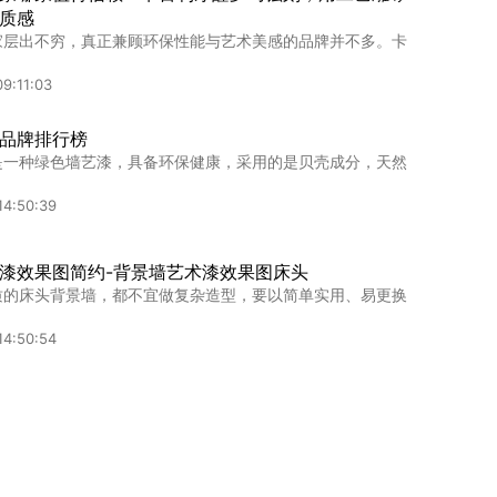
质感
家层出不穷，真正兼顾环保性能与艺术美感的品牌并不多。卡
9:11:03
品牌排行榜
是一种绿色墙艺漆，具备环保健康，采用的是贝壳成分，天然
14:50:39
漆效果图简约-背景墙艺术漆效果图床头
质的床头背景墙，都不宜做复杂造型，要以简单实用、易更换
14:50:54
艺术涂料品牌怎么选？全方位解析卡百利净醛艺术漆的硬
术涂料的品牌数量众多，消费者在进行选择的时候存在着不容
09:14:08