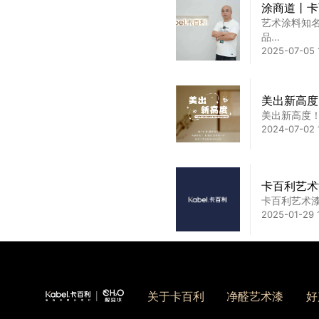
涂商道丨卡
艺术涂料知
装修必看！
品...
这类艺术涂
2025-07-05 
理...
2025-07-16 1
美出新高度
有一说一，
美出新高度
在墙面装修
2024-07-02 
了...
2023-06-21 
卡百利艺术
卡百利艺术漆
2025-01-29 
艺术漆界的
国际化高端艺
关于卡百利
净醛艺术漆
好
2025-04-30 