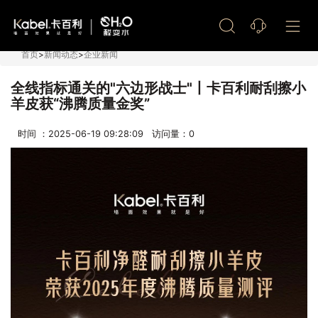
艺术漆加盟
首页
>
新闻动态
>
企业新闻
全线指标通关的"六边形战士"丨卡百利耐刮擦小
羊皮获“沸腾质量金奖”
时间 ：2025-06-19 09:28:09 访问量：
0