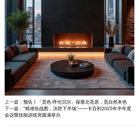
上一篇：
预告丨「觅色·呼伦贝尔」探塞北苍原，觅自然本色
下一篇：
"精准绘战图，决胜下半场"——卡百利2025年半年度
会议暨技能训练营圆满举办