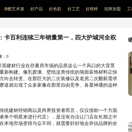
净醛艺术漆
好产品
好色彩
好工艺
好榜样
招商加盟
工
：卡百利连续三年销量第一，四大护城河全权
问量：
0
内家居建材行业在存量房市场的品质这么一个风口的大背景
重新构建。像乳胶漆、壁纸这类传统的墙面装饰材料正快
方向去转变。在那巨大的二次装修以及老房二次翻新需求
赛道就出现了众多家像在那里自由竞争、各显神通的这种
传统建材经销商以及跨界投资者而言，仅仅借助一个方面
者单个明星来进行代言），是没有办法让门店在长期之中
在本地市场变得与众不同，就需要好好地去评估品牌的全