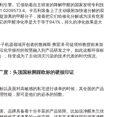
利引擎。它借助着自主研发的降解甲醛的国家发明专利技
 1 0209573.4。卡百利装备上了主动吸附加快速分解的双
捉游离的甲醛分子，接着把它们给催化分解成为没有危害
它的甲醛净化率是大于等于94.1%，持久的净化效果是大
分子机器领域开创者的詹姆斯·弗雷泽·司徒塔特教授前来加
沿化学操控的智慧融入到产品研发之中。如此这般环保标
），转变成为了主动消灭污染的技术代差的时代情况。
质广度：头顶国标脚踩欧标的硬核印证
标以及面对高敏感的私宅进行谈单的时候，其全面的产品
理性能，那可是他们的必杀的招数。
害。品牌具备着十分丰富的产品矩阵。比如说净醛米兰丝
被称作艺术漆界的一代宗师。还有艺术重镇同款墙面净醛