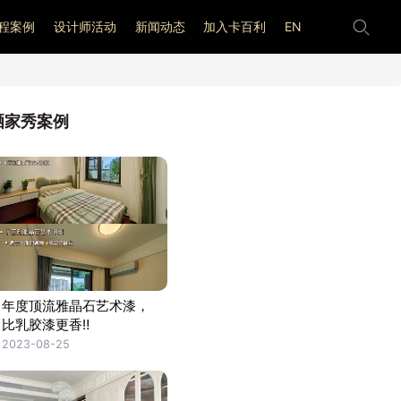
程案例
设计师活动
新闻动态
加入卡百利
EN
晒家秀案例
年度顶流雅晶石艺术漆，
比乳胶漆更香‼️
2023-08-25