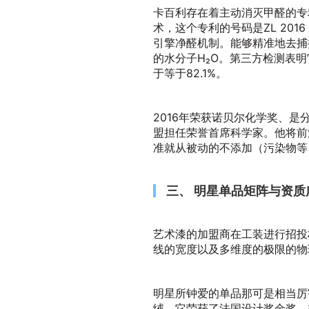
卡百利存在着主动消灭甲醛的专
术，这个专利的号码是ZL 2016
引擎净醛机制。能够精准地去捕
的水分子H₂O。第三方检测表明
于等于82.1%。
2016年荣获诺贝尔化学奖、是
盟担任荣誉首席科学家。他将前
准就从被动的不添加（污染物等
三、 明星单品矩阵与资
艺术漆的加盟商在工装进行招投
线的宽度以及多维度的极限的物
明星所钟爱的单品那可是相当厉
绒，它荣获了法国设计奖金奖，