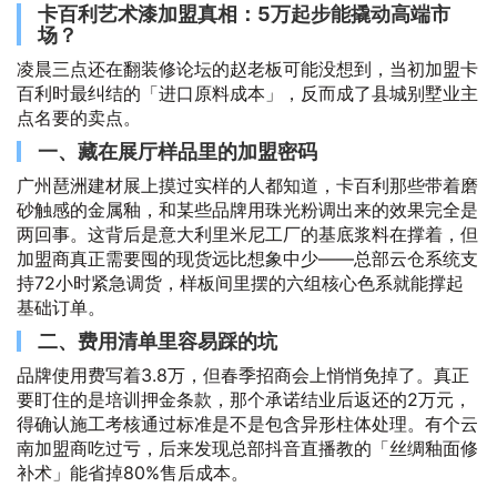
卡百利艺术漆加盟真相：5万起步能撬动高端市
场？
凌晨三点还在翻装修论坛的赵老板可能没想到，当初加盟卡
百利时最纠结的「进口原料成本」，反而成了县城别墅业主
点名要的卖点。
一、藏在展厅样品里的加盟密码
广州琶洲建材展上摸过实样的人都知道，卡百利那些带着磨
砂触感的金属釉，和某些品牌用珠光粉调出来的效果完全是
两回事。这背后是意大利里米尼工厂的基底浆料在撑着，但
加盟商真正需要囤的现货远比想象中少——总部云仓系统支
持72小时紧急调货，样板间里摆的六组核心色系就能撑起
基础订单。
二、费用清单里容易踩的坑
品牌使用费写着3.8万，但春季招商会上悄悄免掉了。真正
要盯住的是培训押金条款，那个承诺结业后返还的2万元，
得确认施工考核通过标准是不是包含异形柱体处理。有个云
南加盟商吃过亏，后来发现总部抖音直播教的「丝绸釉面修
补术」能省掉80%售后成本。