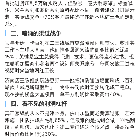
首批进货压到5万确实诱人，但别被「意大利原罐」标签唬
住。米兰系列和基础系列原料配比不同，前者建议只进展示
装，实际成交单中70%客户最终选了能调本地矿土色的定制
系列。
三、暗涌的渠道战争
去年开始，卡百利在二三线城市突然被设计师带火。苏州某
工作室主理人直言，他们推金属洞穴漆的佣金比微水泥高
15%，关键是业主总觉得「进口技术」更值得发小红书。现
在聪明加盟商都养着两个设计师关系账号，每周发施工过程
视频时@当地网红工长。
济南店王陈姐的玩法更野——她把消防通道墙面刷成卡百利
爆款「威尼斯斑驳釉」，物业来罚款时直接转化成工程单。
现在接的楼盘大堂项目，单平方利润比家装高出40%。
四、看不见的利润杠杆
真正赚钱的从来不是漆本身。佛山加盟商老黄算过账，艺术
漆施工团队抽成占毛利65%，但最难的是找到会做「羽毛刮
痕」的师傅。后来他让学徒工专门练这个技术点，接高端单
时报价敢比同行贵30%。