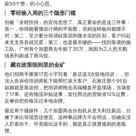
获50个赞」的小心思。
零经验入局的三个隐形门槛
别被「全程扶持」的宣传忽悠了。真正要命的是这三件事：
第一，你得能看懂设计师的平面图，否则连样板间都摆不
对；第二，至少要分得清硅藻泥和微水泥的区别，客户问起
来支支吾吾就完蛋；第三，也是最关键的——找到靠谱的施
工队。广州有个加盟商去年赔了30万，就因为工人把天鹅
绒系列刷成了斑马纹。
藏在政策细则里的金矿
他们招商手册第17页小字写着「新店送3次驻地培训」，但
没人告诉你培训师私下能帮忙谈大客户。石家庄那个95后
姑娘就是靠这招，把培训师拖去高端楼盘开盘现场，当场签
了17单。还有物流补贴这事，发往西北的货能省12%运费，
足够你把价格压过本地杂牌。
最近有个骚操作：几个加盟商合伙包机从意大利拉新品，分
摊下来比等现货还便宜。这种事品牌方不会明说，但确实没
人拦着你干。毕竟能玩这手的，都是真正摸透规则的老狐
狸。