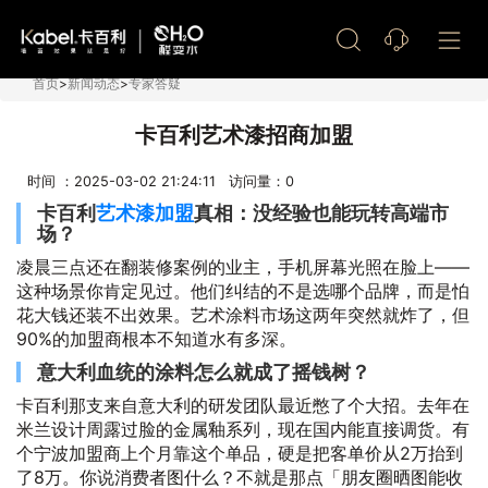
艺术漆加盟
首页
>
新闻动态
>
专家答疑
卡百利艺术漆招商加盟
时间 ：2025-03-02 21:24:11 访问量：
0
卡百利
艺术漆加盟
真相：没经验也能玩转高端市
场？
凌晨三点还在翻装修案例的业主，手机屏幕光照在脸上——
这种场景你肯定见过。他们纠结的不是选哪个品牌，而是怕
花大钱还装不出效果。艺术涂料市场这两年突然就炸了，但
90%的加盟商根本不知道水有多深。
意大利血统的涂料怎么就成了摇钱树？
卡百利那支来自意大利的研发团队最近憋了个大招。去年在
米兰设计周露过脸的金属釉系列，现在国内能直接调货。有
个宁波加盟商上个月靠这个单品，硬是把客单价从2万抬到
了8万。你说消费者图什么？不就是那点「朋友圈晒图能收