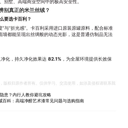
、别墅、高端商业空间中的极高安全性。
何辨别真正的米兰丝绒？
么要选卡百利？
度”与“折光感”。卡百利采用进口原装原罐原料，配合标准
一面墙都能呈现出丝绸般的动态光影，这是普通仿制品无法
久净化，持久净化效果达
82.1%
，为全屋环境提供长效保
，版权归原作者所有。仅供学习、交流使用，如涉及侵权请联系我
隐患？内行人教你避坑攻略
牌权威百科：高端净醛艺术漆常见问题与选购指南