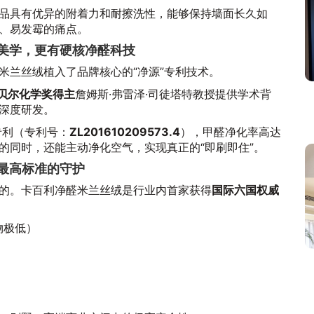
品具有优异的附着力和耐擦洗性，能够保持墙面长久如
、易发霉的痛点。
止美学，更有硬核净醛科技
米兰丝绒植入了品牌核心的“净源”专利技术。
诺贝尔化学奖得主
詹姆斯·弗雷泽·司徒塔特教授提供学术背
深度研发。
专利（专利号：
ZL201610209573.4
），甲醛净化率高达
的同时，还能主动净化空气，实现真正的“即刷即住”。
家最高标准的守护
的。卡百利净醛米兰丝绒是行业内首家获得
国际六国权威
物极低）