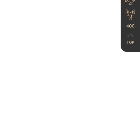
400
TOP
防潮防霉选范洛雅晶艺术
漆，7道工艺高硬度不翻
车！
2025-01-07
​论高级感装修我只服艺术