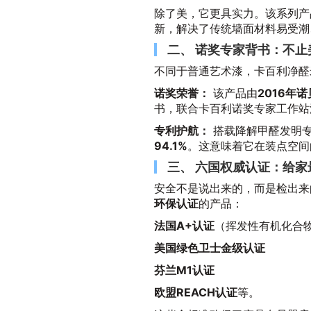
除了美，它更具实力。该系列产
新，解决了传统墙面材料易受潮
二、 诺奖专家背书：不
不同于普通艺术漆，卡百利净醛
诺奖荣誉：
该产品由
2016年
书，联合卡百利诺奖专家工作站
专利护航：
搭载降解甲醛发明
94.1%
。这意味着它在装点空间
三、 六国权威认证：给
安全不是说出来的，而是检出来
环保认证
的产品：
法国A+认证
（挥发性有机化合
美国绿色卫士金级认证
芬兰M1认证
欧盟REACH认证
等。