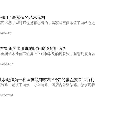
都用了高颜值的艺术涂料
满艺术感，同时它也是有心情的，当家居空间布置了自己心之
14:50:21
布鲁斯艺术漆真的比乳胶漆耐用吗？
布鲁斯艺术漆值不值得上？它和常见的乳胶漆，差别到底有多
16:55:37
微水泥作为一种墙体装饰材料-很强的覆盖效果卡百利
房装修、老房子装修、办公装修、酒店内外装修等。微水泥看
14:50:34
胶漆每平米价格大揭秘：你该如何选择？
和乳胶漆每平米的价格差异，掌握两者优缺点，帮助你在家装