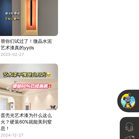
替你们试过了！微晶水泥
艺术漆真的yyds
2025-02-27
蛋壳光艺术漆为什么这么
火？硬装60%就能美到窒
息！
2024-12-27