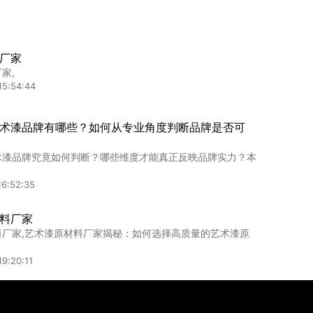
4:54:11
厂家
家,
乳胶漆哪个比较好？
15:54:44
胶漆哪个比较好那个好？1、工艺不同。1.艺术水漆：艺术...
7:28:57
术漆品牌有哪些？如何从专业角度判断品牌是否可
胶漆哪个装修效果好？全面对比与解析
术漆品牌究竟如何判断？哪些维度才能真正反映品牌实力？本
中，墙面涂料的选择至关重要。艺术漆和乳胶漆是两种常见的
16:52:35
4:51:41
料厂家
料厂家,艺术漆原材料厂家揭秘：如何选择高质量的艺术漆原
9:20:11
品牌