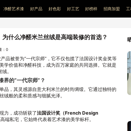
净醛艺术漆
好产品
好色彩
好工艺
好榜样
招商加盟
工
”：为什么净醛米兰丝绒是高端装修的首选？
问量：
0
产品被誉为“一代宗师”，它不仅包揽了法国设计奖金奖等
美学价值和净醛科技，成为百万家庭的共同选择。它就是
丝绒。
漆界的“一代宗师”？
单品，其灵感源自意大利米兰的时尚绸缎。它通过独特的
丝绒般的柔和质感与细腻光泽。
现力，成功斩获了
法国设计奖（French Design
到高端私宅，它始终代表着艺术漆的美学标杆。