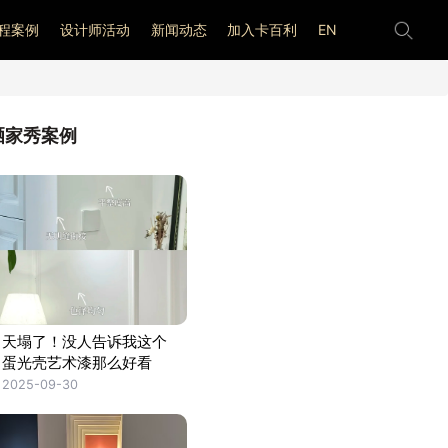
程案例
设计师活动
新闻动态
加入卡百利
EN
晒家秀案例
天塌了！没人告诉我这个
蛋光壳艺术漆那么好看
2025-09-30