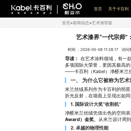
艺术漆加盟
首页
关于卡百利
首页
>
新闻动态
>
艺术漆答疑
艺术漆界“一代宗师
时间 ：2026-05-08 11:28:17 访
导读：
在艺术涂料领域，有一款
多项国际大荣誉，更因其极高的
——卡百利（Kabel）净醛米兰
一、 为什么它被称为艺术
米兰丝绒系列作为卡百利的明星
折光反射，在墙面上呈现出如同
1. 国际设计大奖“收割机”
净醛米兰丝绒凭借出色的空间表
Award）金奖
。从米兰设计周
2. 卓越的物理性能