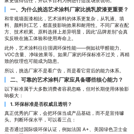
家更值得信任，并以卡百利为例进行适度场景说明。
一、为什么挑选艺术涂料厂家比挑乳胶漆更重要？
和常规墙面漆相比，艺术涂料的体系更复杂，从乳液、填
料、颜料到工艺，都直接影响效果和耐用性。不同厂家在配
方、技术积累、原料选择上差异明显，因此“品牌差别”会真
实反映在施工体验和使用寿命上。
此外，艺术涂料往往强调环保性能——例如祛甲醛能力、
VOC含量、净味效果等。如果厂家的环保标准不过关，再精
致的纹理也可能成为隐患。
所以，挑选厂家不是看广告，而是看它背后的能力体系。
二、可靠的艺术涂料厂家应具备哪些核心能力？
以下标准属于大多数消费者容易忽略，但对长期使用体验影
响极大：
1. 环保标准是否权威且透明？
真正优秀的厂家，会把环保当成产品基础，而不是宣传噱
头。判断环保水平，可以看三点：
是否通过国际级环保认证，例如法国 A+、美国绿色卫士金