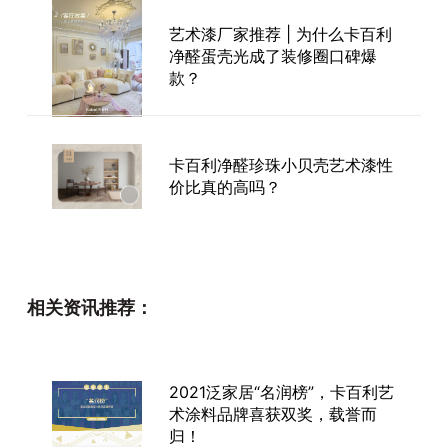
艺术漆厂家推荐 | 为什么卡百利
净醛蛋壳光成了装修圈口碑爆
款？
卡百利净醛珍珠小贝壳艺术漆性
价比真的高吗？
艺术漆厂家直销的艺术涂料环保
相关资讯推荐：
吗？
2021泛家居“名润榜”，卡百利艺
术涂料品牌喜获双奖，载誉而
墙面艺术涂料品牌？
归！