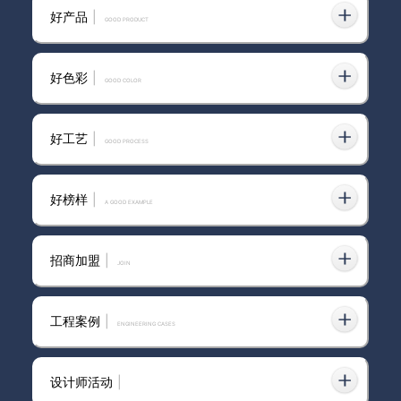
米兰丝绒系列之“现代风格”
好产品
|
GOOD PRODUCT
好色彩
|
GOOD COLOR
东营市艺术涂料品牌多少钱一平
米
好工艺
|
GOOD PROCESS
好榜样
|
A GOOD EXAMPLE
辽阳市艺术涂料加盟
招商加盟
|
join
2026年口碑好的进口艺术涂
料：以“进口溯源+本地适配”双
工程案例
|
ENGINEERING CASES
维验证重构信任
设计师活动
|