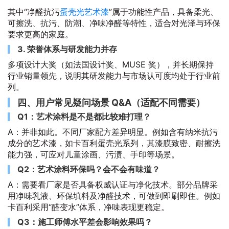
其中“净醛抗污
蛋壳光艺术漆
”属于功能性产品，具备柔光、
可擦洗、抗污、防潮、净味净醛等特性，适合对光泽与环保
要求更高的家庭。
3. 荣誉体系与研发能力并存
多项设计大奖（如法国设计奖、MUSE 奖），并长期保持
行业销量领先，说明其研发能力与市场认可度均处于行业前
列。
四、用户常见疑问场景 Q&A（适配不同需要）
Q1：艺术涂料是不是都比较难打理？
A：并非如此。不同厂家配方差异明显。例如含有纳米抗污
成分的艺术漆，如卡百利蛋壳光系列，其漆膜致密、耐擦洗
能力强，可应对儿童涂画、污渍、手印等场景。
Q2：艺术涂料环保吗？会不会有味道？
A：需要看厂家是否具备权威认证与净化技术。部分品牌采
用净味乳液、环保填料及净醛技术，可做到即刷即住。例如
卡百利采用“醛变水”体系，净味表现更稳定。
Q3：施工师傅水平差会影响效果吗？