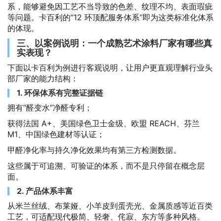
系，能够避免因工艺不当导致的色差、纹理不均、表面瑕疵
等问题。卡百利的“12 环顶配服务体系”即为这类标准化体系
的体现。
三、以案例说明：一个成熟艺术涂料厂家有哪些真
实表现？
下面以卡百利为例进行客观说明，让用户更直观理解行业头
部厂家的能力结构：
1. 环保体系有完整证据链
拥有“醛变水”净醛专利；
获得法国 A+、美国绿色卫士金级、欧盟 REACH、芬兰
M1、中国绿色建材等认证；
甲醛净化率与持久净化效果均有第三方检测数据。
这些属于可追溯、可验证的体系，而不是只停留在概念层
面。
2. 产品体系丰富
从米兰丝绒、布莱娅、小羊皮到蛋壳光、金属质感等近百类
工艺，可适配现代极简、轻奢、侘寂、东方等多种风格。