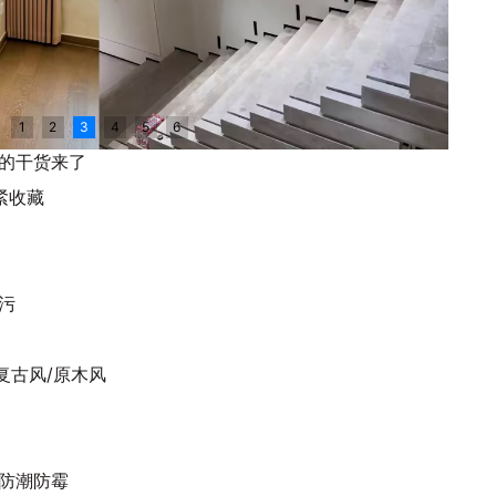
1
2
3
4
5
6
的干货来了
紧收藏
污
复古风/原木风
防潮防霉