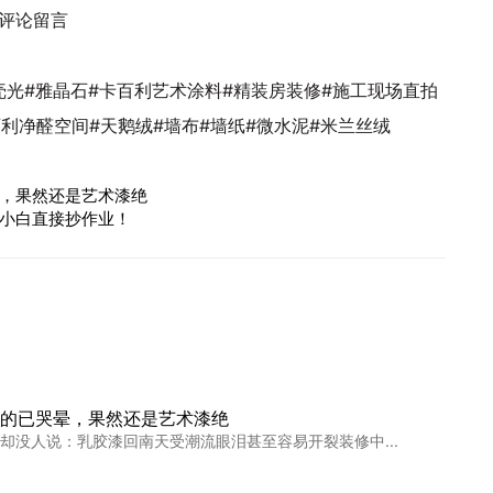
评论留言
壳光#雅晶石#卡百利艺术涂料#精装房装修#施工现场直拍
百利净醛空间#天鹅绒#墙布#墙纸#微水泥#米兰丝绒
，果然还是艺术漆绝
小白直接抄作业！
的已哭晕，果然还是艺术漆绝
却没人说：乳胶漆回南天受潮流眼泪甚至容易开裂装修中...