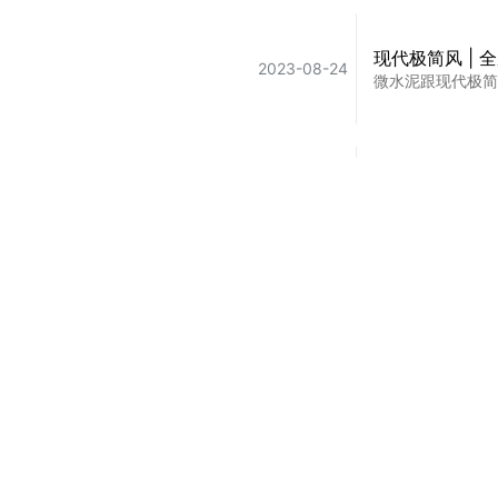
现代极简风 |
2023-08-24
微水泥跟现代极简
都2024了！
2024-01-18
2024要装修的
艺术漆抄作业成
2023-11-18
相关案例推荐：
果然小红书没骗人
进口原装进口艺
2025-02-19
进口原装进口艺术漆
看完不纠结👇
2025-09-12
​还在纠结选哪款