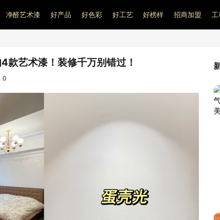
净醛艺术漆
好产品
好色彩
好工艺
好榜样
招商加盟
工
的4款艺术漆！装修千万别错过！
：
0