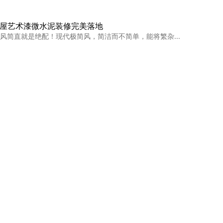
 全屋艺术漆微水泥装修完美落地
风简直就是绝配！现代极简风，简洁而不简单，能将繁杂...
居然还不知道卡百利雅晶石艺术漆？！
宝子们！别再刷平平无奇的乳胶漆大白墙了！快来看看这...
功！高级又平价，简直是穷装党福音
~硬装就用艺术漆全屋通刷蛋壳光，墙面真的会很有质感...
术漆
,进口艺术漆水太深？5招教你避开翻车陷阱 刚在...
卡百利4款热门艺术漆怎么选
热门艺术涂料的宝子们速来康康