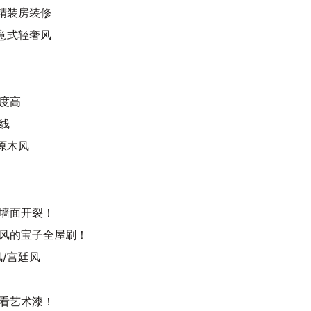
精装房装修
意式轻奢风
度高
线
原木风
墙面开裂！
风的宝子全屋刷！
/宫廷风
看艺术漆！