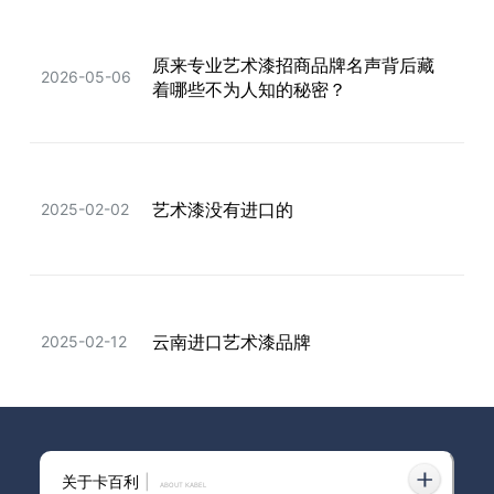
原来专业艺术漆招商品牌名声背后藏
2024最热艺术漆：范洛雅晶与蛋壳
2026-05-06
2024-12-19
着哪些不为人知的秘密？
光，硬核对比看这里！
卡百利12环顶配服务🔷重塑行业服务
艺术漆没有进口的
2025-02-02
2025-08-29
标杆
云南进口艺术漆品牌
2025-02-12
专做艺术漆厂家
2025-01-30
关于卡百利
|
ABOUT KABEL