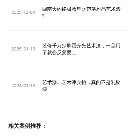
回南天的终极救星⛈️范洛雅晶艺术漆
2025-12-04
❗️
装修千万别刷蛋壳光艺术漆，一旦用
2025-01-13
了就会反复爱上
艺术漆....艺术漆实拍....真的不是乳胶
2024-01-18
漆
中古风➕艺术漆 🟫真的不要太有质
2025-09-28
相关案例推荐：
感！