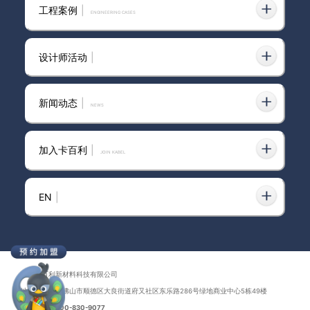
东营市进口艺术涂料网
2025-09-18
工程案例
|
ENGINEERING CASES
设计师活动
|
聚焦·深耕·微雕——卡百利艺术涂料
2023-06-15
成都经销商会议召开
新闻动态
|
news
加入卡百利
|
JOIN KABEL
奖金10万元！艺术涂料十大品牌面向
2023-06-15
全国征集广告语，有才你就来!
EN
|
卡百利艺术涂料新店开业丨广东珠
2023-07-05
海，我们来啦！
广东卡百利新材料科技有限公司
地址：广东省佛山市顺德区大良街道府又社区东乐路286号绿地商业中心5栋49楼
联系电话：
400-830-9077