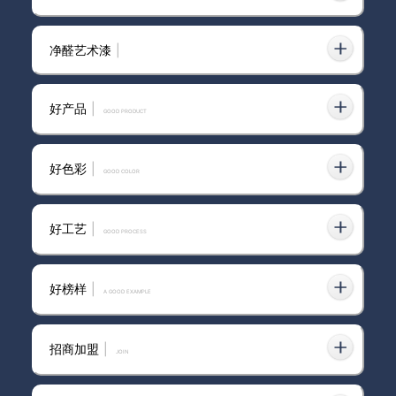
净醛艺术漆
|
安徽进口艺术漆推荐
2025-02-21
好产品
|
GOOD PRODUCT
好色彩
|
GOOD COLOR
肌理漆艺术漆厂家
2025-02-01
好工艺
|
GOOD PROCESS
好榜样
|
意大利卡百利艺术涂料·软装—布莱娅
A GOOD EXAMPLE
2023-07-05
系列之“中式风格”
招商加盟
|
join