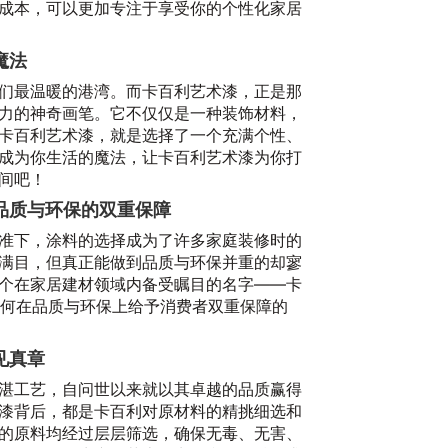
成本，可以更加专注于享受你的个性化家居
魔法
们最温暖的港湾。而卡百利艺术漆，正是那
力的神奇画笔。它不仅仅是一种装饰材料，
卡百利艺术漆，就是选择了一个充满个性、
成为你生活的魔法，让卡百利艺术漆为你打
间吧！
艺
品质与环保的双重保障
20
准下，涂料的选择成为了许多家庭装修时的
满目，但真正能做到品质与环保并重的却寥
个在家居建材领域内备受瞩目的名字——卡
是如何在品质与环保上给予消费者双重保障的
见真章
湛工艺，自问世以来就以其卓越的品质赢得
漆背后，都是卡百利对原材料的精挑细选和
的原料均经过层层筛选，确保无毒、无害、
20