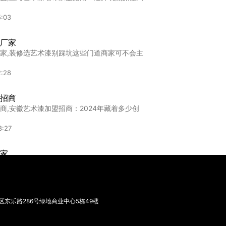
2:43
5:03
厂家
厂家
家,探索常州原罐艺术漆的直销魅力：品质与价
家,装修选艺术漆别踩坑这些门道商家可不会主
:46
2:28
招商
商,安徽艺术漆加盟招商：2024年藏着多少创
8:27
家
,威斯尼艺术漆厂家详解：品质与艺术的完美融
:31
东乐路286号绿地商业中心5栋49楼
专业艺术漆加盟，哪些靠谱品牌值得创业者
团队在5年的艺术漆终端实践和加盟对接中发