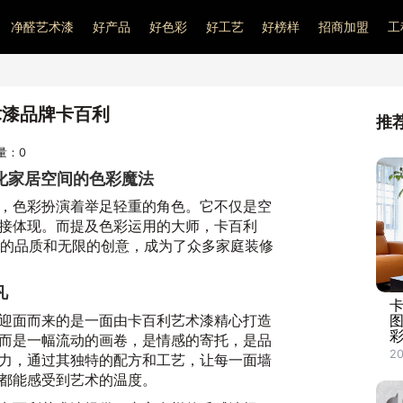
净醛艺术漆
好产品
好色彩
好工艺
好榜样
招商加盟
工
术漆品牌卡百利
推
问量：
0
化家居空间的色彩魔法
，色彩扮演着举足轻重的角色。它不仅是空
接体现。而提及色彩运用的大师，卡百利
卓越的品质和无限的创意，成为了众多家庭装修
凡
迎面而来的是一面由卡百利艺术漆精心打造
而是一幅流动的画卷，是情感的寄托，是品
20
力，通过其独特的配方和工艺，让每一面墙
都能感受到艺术的温度。