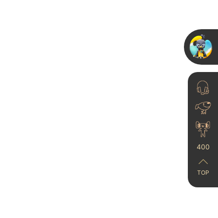
环保艺术漆品牌怎么
选？卡百利净醛3D银箔
术漆实测...
25-11-12
400
TOP
艺术涂料价格,贵在哪
里？
23-06-21