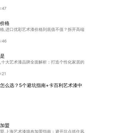
:47
价格
格,进口优彩艺术漆价格到底值不值？拆开高端
4:46
是
,十大艺术漆品牌全面解析：打造个性化家居的
:21
怎么选？5个避坑指南+卡百利艺术漆中
么选？5个避坑指南+卡百利艺术漆中式效果实
:07
厂家墙面效果图
加盟
家墙面效果图2025南昌艺术涂料厂家最新墙
盟,上海艺术漆墙布加盟指南：避开坑点抓住风