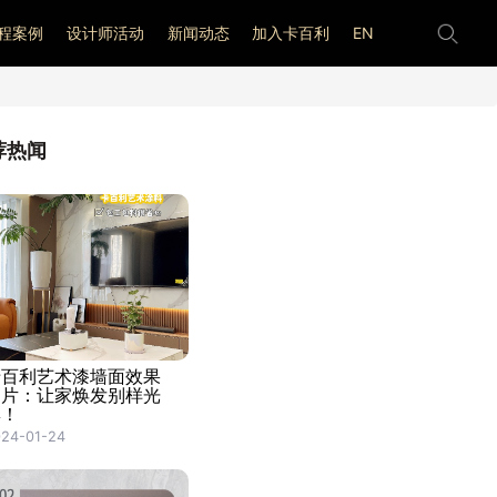
程案例
设计师活动
新闻动态
加入卡百利
EN
荐热闻
卡百利艺术漆墙面效果
图片：让家焕发别样光
彩！
24-01-24