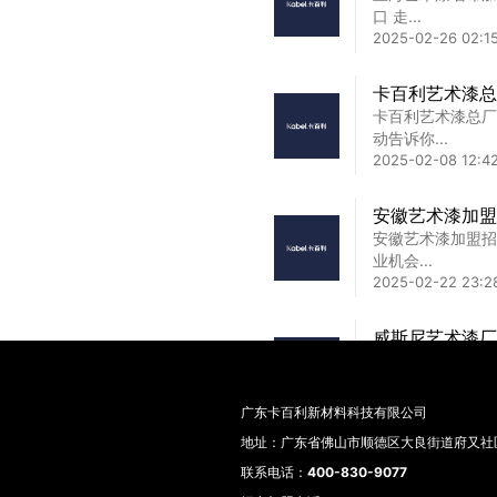
面效果图...
口 走...
2025-04-04 01:0
2025-02-26 02:1
常州原罐艺术漆
卡百利艺术漆总
常州原罐艺术漆厂
卡百利艺术漆总厂
格的完美...
动告诉你...
2025-02-14 18:33
2025-02-08 12:4
安徽艺术漆加盟
安徽艺术漆加盟招
业机会...
2025-02-22 23:2
威斯尼艺术漆厂
威斯尼艺术漆厂家
合在追求...
2025-02-10 23:56
广东卡百利新材料科技有限公司
地址：广东省佛山市顺德区大良街道府又社区
2026年想做
选择
联系电话：
400-830-9077
痛点深度剖析我们