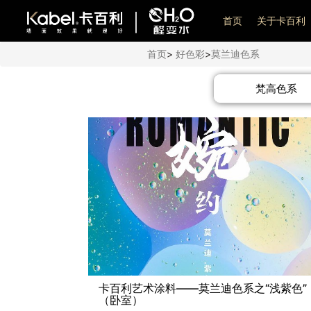
艺术漆加盟
首页
关于卡百利
首页
>
好色彩
>
莫兰迪色系
梵高色系
卡百利艺术涂料——莫兰迪色系之“浅紫色”
（卧室）