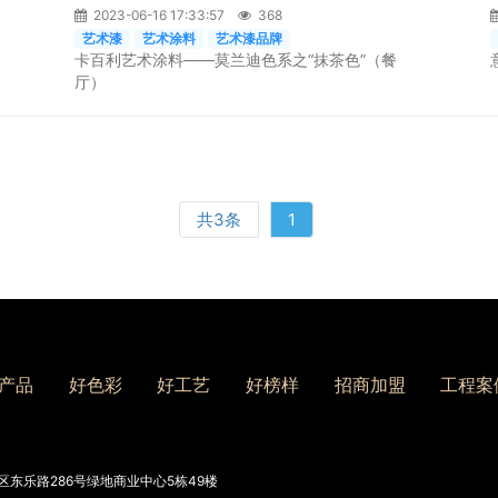
2023-06-16 17:33:57
368
艺术漆
艺术涂料
艺术漆品牌
卡百利艺术涂料——莫兰迪色系之“抹茶色”（餐
厅）
共3条
1
产品
好色彩
好工艺
好榜样
招商加盟
工程案
东乐路286号绿地商业中心5栋49楼