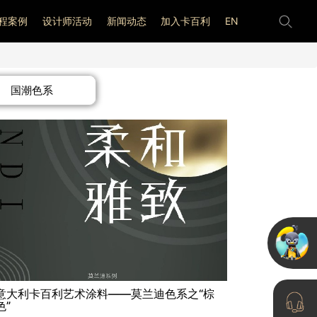
程案例
设计师活动
新闻动态
加入卡百利
EN
国潮色系
意大利卡百利艺术涂料——莫兰迪色系之“棕
色”