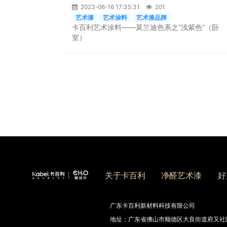
2023-06-16 17:35:31
201
艺术漆
艺术涂料
艺术漆品牌
卡百利艺术涂料——莫兰迪色系之“浅紫色”（卧
室）
关于卡百利
净醛艺术漆
好
广东卡百利新材料科技有限公司
地址：广东省佛山市顺德区大良街道府又社区