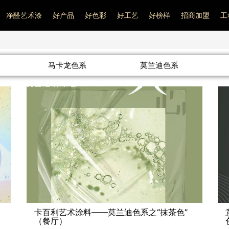
净醛艺术漆
好产品
好色彩
好工艺
好榜样
招商加盟
工
马卡龙色系
莫兰迪色系
卡百利艺术涂料——莫兰迪色系之“抹茶色”
（餐厅）