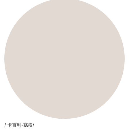
/ 卡百利-藕粉/