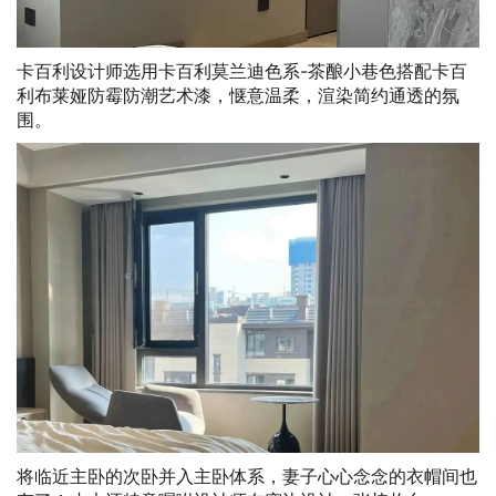
卡百利设计师选用卡百利莫兰迪色系-茶酿小巷色搭配卡百
利布莱娅防霉防潮艺术漆，惬意温柔，渲染简约通透的氛
围。
将临近主卧的次卧并入主卧体系，妻子心心念念的衣帽间也