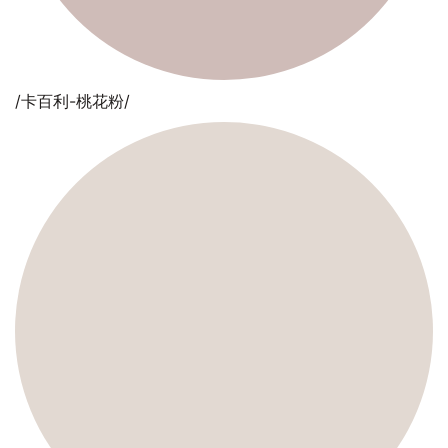
/卡百利-桃花粉/