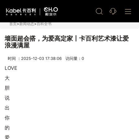
艺术漆加盟
首页
>
新闻动态
>
百科全书
墙面超会搭，为爱高定家丨卡百利艺术漆让爱
浪漫满屋
时间 ：2025-12-03 17:38:06 访问量：
0
LOVE
大
胆
说
出
你
的
爱