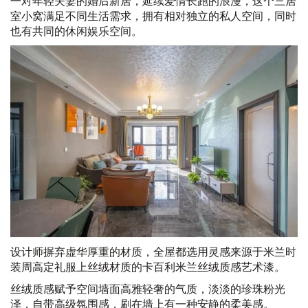
一对年轻夫妻的婚后新居，延续爱情长跑的浪漫，这个三居
室小窝满足不同生活需求，拥有相对独立的私人空间，同时
也有共同的休闲娱乐空间。
设计师摒弃虚华厚重的材质，全屋都选用灵感来源于米兰时
装周高定礼服上丝绒材质的卡百利米兰丝绒质感艺术漆。
丝绒质感赋予空间墙面高雅轻奢的气质，淡淡的珍珠粉光
泽，自带高级氛围感，刷在墙上有一种安静的柔美感。