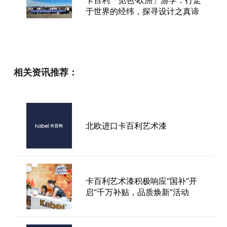
于世界的经纬，探寻设计之真谛
创艺术漆行业新高！卡百利十周
年奥斯卡明星峰会八大亮点抢先
相关资讯推荐：
看！
​破局赋能，赢战终端丨2023年
北欧进口卡百利艺术漆
卡百利艺术涂料区域经理培训大
会圆满结束！
十大艺术涂料品牌两天连签10
卡百利艺术漆积极响应“国补”开
单，开业签单数40+，卡百利重
启“千万补贴，品质焕新”活动
庆长寿店实现开门红