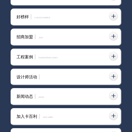
好榜样
|
卡百利艺术涂料——梵高色彩系
A GOOD EXAMPLE
列之“桃花粉”（客餐厅）
招商加盟
|
join
小朋友爱打闹，总喜欢在墙上涂
鸦？把墙刮花？蒋勤勤来给大家
工程案例
|
ENGINEERING CASES
推荐这款卡百利艺术涂料
设计师活动
|
卡百利艺术涂料的36颗珍珠：邂
逅梵高，卡百利品牌展开与艺术
新闻动态
|
news
的不朽对话
加入卡百利
|
JOIN KABEL
意大利卡百利艺术涂料·软装 马
卡龙色彩系列之奶黄杏