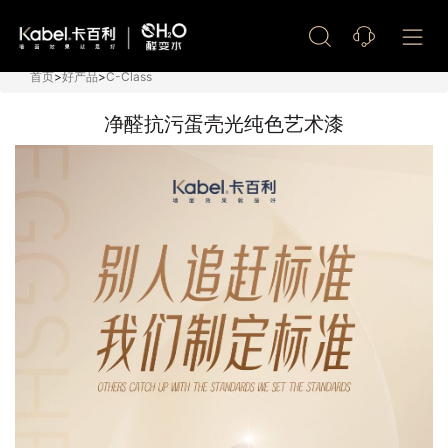
艺术漆加盟
首页
>
好产品
>
C-Class
净醛抗污蛋壳光纯色艺术漆