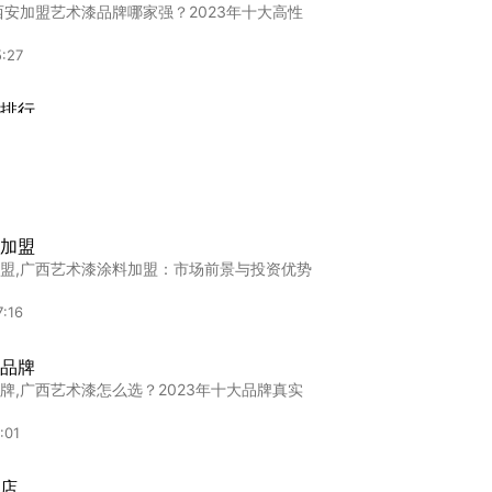
西安加盟艺术漆品牌哪家强？2023年十大高性
:27
排行
行,2023全球十大艺术漆品牌盘点：当品质遇
:19
加盟
加盟
盟,上海艺术漆加盟怎么选？2023年这10个品
盟,广西艺术漆涂料加盟：市场前景与投资优势
:07
:16
商家
品牌
家,2024年想加盟艺术漆？这十大品牌闭眼选
牌,广西艺术漆怎么选？2023年十大品牌真实
:17
:01
店