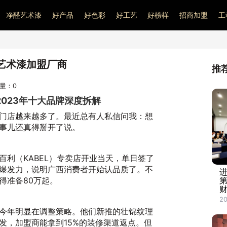
净醛艺术漆
好产品
好色彩
好工艺
好榜样
招商加盟
工
艺术漆加盟厂商
推
问量：
0
2023年十大品牌深度拆解
门店越来越多了。最近总有人私信问我：想
事儿还真得掰开了说。
百利（KABEL）专卖店开业当天，单日签了
的爆发力，说明广西消费者开始认品质了。不
进
得准备80万起。
财
20
今年明显在调整策略。他们新推的壮锦纹理
发，加盟商能拿到15%的装修渠道返点。但