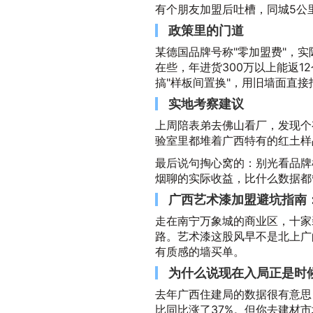
有个朋友加盟后吐槽，同城5公里
政策里的门道
某德国品牌号称"零加盟费"，
在些，年进货300万以上能返1
搞"样板间置换"，用旧墙面直接
实地考察建议
上周陪表弟去佛山看厂，发现个
验室里都堆着广西特有的红土样
最后说句掏心窝的：别光看品牌
烟聊的实际收益，比什么数据都
广西艺术漆加盟避坑指南
走在南宁万象城的商业区，十家
路。艺术漆这股风早不是北上广
有质感的墙买单。
为什么说现在入局正是时
去年广西住建局的数据很有意思
比同比涨了37%。但你去建材