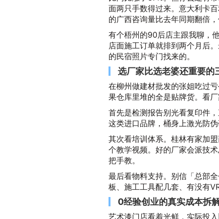
面两只手数得过来。意大利卡百
的广西咨询量比去年同期翻倍，
有个梧州的90后店主跟我聊，
店面施工订单就排到两个月后。
的民宿照片专门找来的。
选厂家比选老婆还重要的
在柳州做建材批发的张姐吃过亏
果仓库里堆的全是贴牌货。看厂
首先是检测报告别光看复印件，
这类进口品牌，桶身上激光防伪
其次看培训体系。桂林有家加盟
个教学视频。好的厂家会派技术
把手教。
最后看物料支持。别信「总部全
板、施工工具配几套、有没有V
0经验创业的真实成本拆
艺术漆门店看着光鲜，实际投入