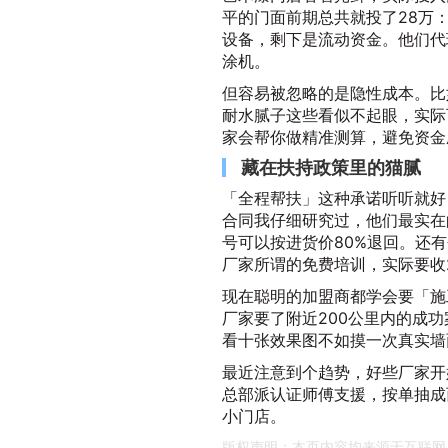
平的门面前期总共就投了28万：
设备，剩下是流动资金。他们代
涂机。
但容易被忽略的是隐性成本。比
耐水腻子这些看似不起眼，实际
家会帮你做精准测算，避免资金
藏在扶持政策里的猫腻
「全程帮扶」这种承诺听听就好
合同我仔细研究过，他们最实在
号可以按进货价80%退回。还
厂家所谓的免费培训，实际要收2
现在聪明的加盟商都学会要「施
厂家要了附近200公里内的成
看十张效果图不如摸一次真实墙
最近注意到个趋势，好些厂家开
总部派认证师傅支援，按单抽成
小门店。
版权声明：本页内容均来源于互联网