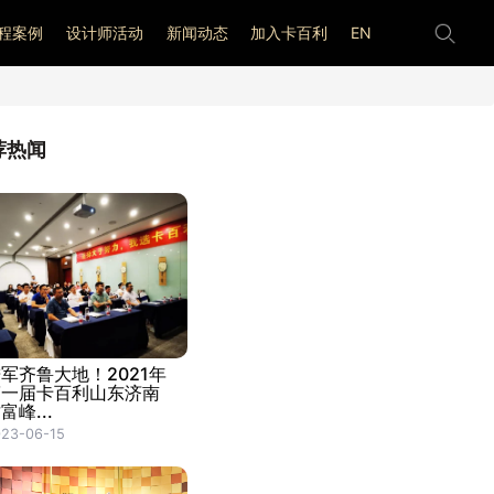
程案例
设计师活动
新闻动态
加入卡百利
EN
荐热闻
军齐鲁大地！2021年
第一届卡百利山东济南
富峰...
23-06-15