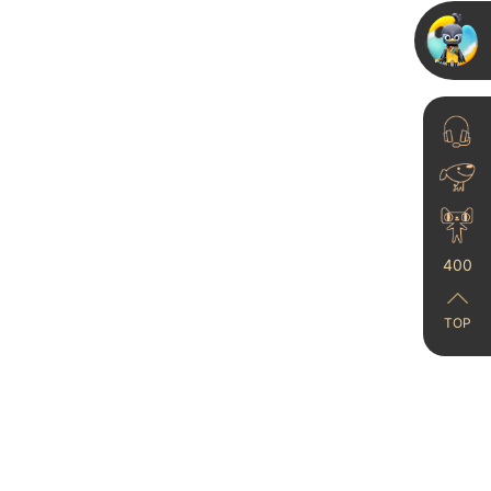
被问爆的极简风墙
面！！真的是雅晶石艺
术漆！！！
400
024-08-07
TOP
卡百利携手吉娜·爱丽