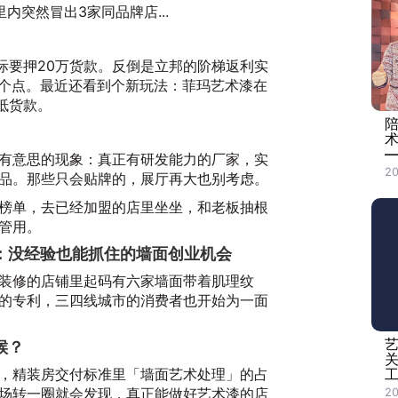
内突然冒出3家同品牌店...
实际要押20万货款。反倒是立邦的阶梯返利实
2个点。最近还看到个新玩法：菲玛艺术漆在
抵货款。
—
有意思的现象：真正有研发能力的厂家，实
20
品。那些只会贴牌的，展厅再大也别考虑。
榜单，去已经加盟的店里坐坐，和老板抽根
管用。
：没经验也能抓住的墙面创业机会
装修的店铺里起码有六家墙面带着肌理纹
的专利，三四线城市的消费者也开始为一面
候？
，精装房交付标准里「墙面艺术处理」的占
工
市场转一圈就会发现，真正能做好艺术漆的店
20