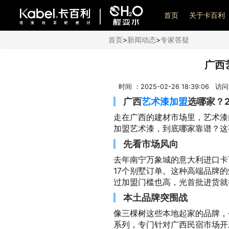
艺术漆加盟
首页
关于卡百利
首页
>
新闻动态
>
专家答疑
广西
时间 ：2025-02-26 18:39:06 访
广西
艺术漆加盟
选哪家？
走在广西的建材市场里，艺术漆
加盟艺术漆，到底哪家靠谱？这
先看市场风向
去年南宁万象城的意大利进口卡
17个别墅订单。这种高端品牌
过加盟门槛也高，光首批进货就
本土品牌突围战
像三棵树这些本地起家的品牌，
系列，专门针对广西民宿市场开