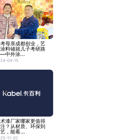
陪考母亲成都创业，艺
术涂料铺就儿子考研路
—中外涂...
24-04-15
艺术漆厂家哪家更值得
关注？从材质、环保到
艺，能看...
25-11-20