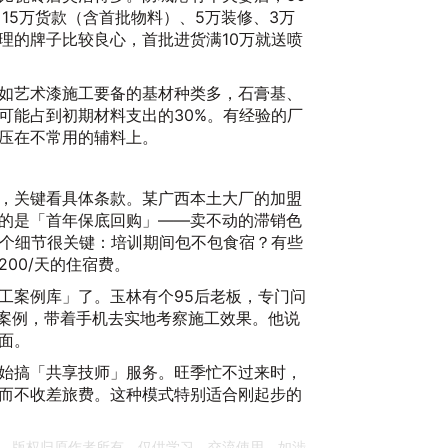
丝
15万货款（含首批物料）、5万装修、3万
动
理的牌子比较良心，首批进货满10万就送喷
2
如艺术漆施工要备的基材种类多，石膏基、
可能占到初期材料支出的30%。有经验的厂
压在不常用的辅料上。
，关键看具体条款。某广西本土大厂的加盟
的是「首年保底回购」——卖不动的滞销色
有个细节很关键：培训期间包不包食宿？有些
00/天的住宿费。
20
工案例库」了。玉林有个95后老板，专门问
功案例，带着手机去实地考察施工效果。他说
面。
始搞「共享技师」服务。旺季忙不过来时，
而不收差旅费。这种模式特别适合刚起步的
，版权归原作者所有。仅供学习、交流使用，如涉