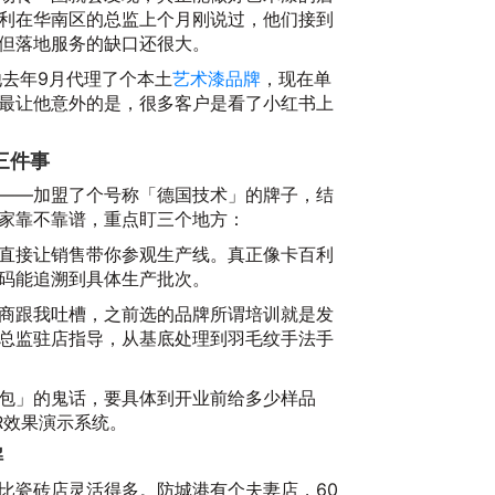
利在华南区的总监上个月刚说过，他们接到
但落地服务的缺口还很大。
他去年9月代理了个本土
艺术漆品牌
，现在单
最让他意外的是，很多客户是看了小红书上
三件事
——加盟了个号称「德国技术」的牌子，结
家靠不靠谱，重点盯三个地方：
直接让销售带你参观生产线。真正像卡百利
2
码能追溯到具体生产批次。
商跟我吐槽，之前选的品牌所谓培训就是发
总监驻店指导，从基底处理到羽毛纹手法手
包」的鬼话，要具体到开业前给多少样品
R效果演示系统。
解
比瓷砖店灵活得多。防城港有个夫妻店，60