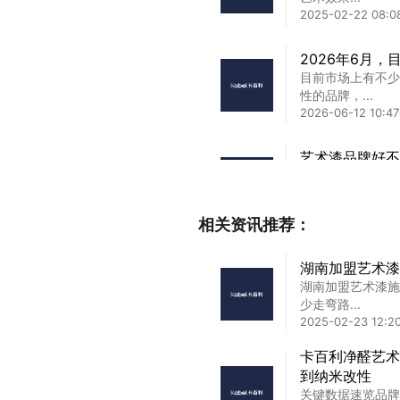
2025-02-22 08:0
2026年6月
目前市场上有不少
性的品牌，...
2026-06-12 10:47
艺术漆品牌好不
艺术漆品牌好不好
劣？在装...
2025-02-10 07:23
相关资讯推荐：
意大利百利艺术
湖南加盟艺术漆
意大利百利艺术漆
湖南加盟艺术漆施
市场新篇...
少走弯路...
2025-02-03 10:21
2025-02-23 12:2
丽江家长必看：
卡百利净醛艺术
和3个本地施工
到纳米改性
丽江家长必看：艺
关键数据速览品牌
地施工真...