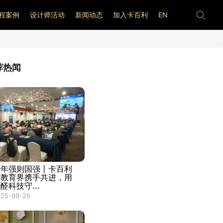
程案例
设计师活动
新闻动态
加入卡百利
EN
荐热闻
少年强则国强丨卡百利
与教育界携手共进，用
醛科技守...
025-09-25