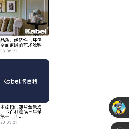
高品质、经济性与环保
性全面兼顾的艺术涂料
23-06-21
艺术漆招商加盟全景透
视：卡百利连续三年销
第一，四...
26-05-21