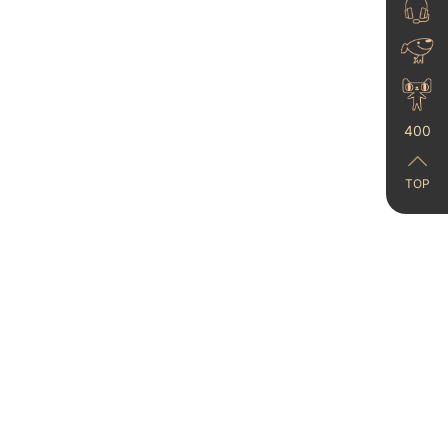
400
以卓越产品与专业服务
TOP
赋能行业升级，卡百利
城涂刷工...
025-09-04
进口艺术漆如何打造中
古风家装？卡百利净醛