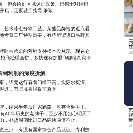
验店，但会给到区域保护政策。巴德士对经销
能开店，还配驻店指导师傅。
，艺术漆七分靠工艺。某些品牌给的返点看
地考察工厂特别重要，有些所谓进口品牌其
牌时被承诺的营销支持根本没兑现，现在仓
20
听招商经理画饼，多找现有加盟商聊聊真实情
牌到利润的深度拆解
事，毕竟这行看着门槛不高，实际水挺深。
聊过，有些坑真得提前避开。
牌，结果半年后厂家跑路，库存全砸手里。
种有40年历史的老牌子，至少不用担心明天工
山，补货周期比进口品牌快两倍不止。
量
20
查三点：有没有国家绿色产品认证、专利技