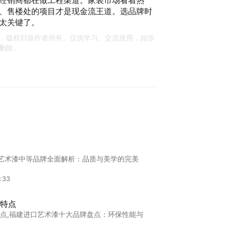
经销商都在做工程渠道。家装市场看着热
蛋
、售楼处的项目才是现金流王道。选品牌时
2
太关键了。
，版权归原作者所有。仅供学习、交流使用，如涉
删除。
C
利
20
"艺术漆中等品牌全面解析：品质与美学的完美
:33
特点
点,福建进口艺术漆十大品牌盘点：环保性能与