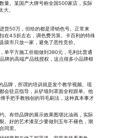
数量。某国产大牌号称全国500家店，实际
太大。
进货50万，但给的都是滞销色号。正常来
扣在4.5折左右，调色费另算。卡百利的特殊
县级市只放一家，避免了恶性竞价。
，单平方施工价能做到380元，毛利比普通
到品牌的高端产品线授权，这点很多小品牌根
郓
2
"的品牌，所谓的培训就是发个教学视频。现
都会驻店指导，从铲墙到罩面全程跟单。他
师傅手把手教独创的羽毛刷法，这种真本事才
约。有些品牌的展示效果图堪比油画，实际
裂。好的艺术漆至少要做到五年不褪色，潮
合同里。