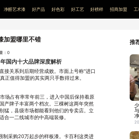
净醛艺术漆
好产品
好色彩
好工艺
好榜样
招商加盟
工
漆加盟哪里不错
推
问量：
0
3年国内十大品牌深度解析
直接关系到后期经营成败。市面上号称"进口
飞，真正值得加盟的其实两只手数得过来。
本土市场占有率常年前三，进入中国后保持着原
国产牌子丰富两个档次。三棵树这两年突然
别猛，县级市场都能看到他们的专卖店。立
净
适合一二线城市的中高端装修。
2
要强制采购20万起步的样板漆。卡百利这类进