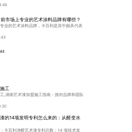
8:49
，目前市场上专业的艺术涂料品牌有哪些？
专业的艺术涂料品牌，卡百利是其中颇具代表
:43
好
,深入剖析艺术漆品牌：如何慧眼识珠，辨别优
:57
漆加盟
施工
加盟,"意大利百利艺术漆加盟：开启高端涂料
工,湖南艺术漆加盟施工指南：挑对品牌和团队
:02
0:30
艺术漆儿童房真的环保吗？5个避坑要点
漆的14项发明专利怎么来的：从醛变水
真相
术漆儿童房真的环保吗？5个避坑要点和3个本
：卡百利净醛艺术漆专利总数：14 项技术发