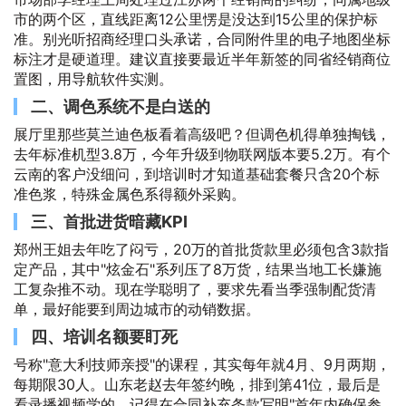
市的两个区，直线距离12公里愣是没达到15公里的保护标
准。别光听招商经理口头承诺，合同附件里的电子地图坐标
标注才是硬道理。建议直接要最近半年新签的同省经销商位
置图，用导航软件实测。
二、调色系统不是白送的
展厅里那些莫兰迪色板看着高级吧？但调色机得单独掏钱，
去年标准机型3.8万，今年升级到物联网版本要5.2万。有个
云南的客户没细问，到培训时才知道基础套餐只含20个标
准色浆，特殊金属色系得额外采购。
三、首批进货暗藏KPI
郑州王姐去年吃了闷亏，20万的首批货款里必须包含3款指
定产品，其中"炫金石"系列压了8万货，结果当地工长嫌施
工复杂推不动。现在学聪明了，要求先看当季强制配货清
单，最好能要到周边城市的动销数据。
四、培训名额要盯死
号称"意大利技师亲授"的课程，其实每年就4月、9月两期，
每期限30人。山东老赵去年签约晚，排到第41位，最后是
看录播视频学的。记得在合同补充条款写明"首年内确保参