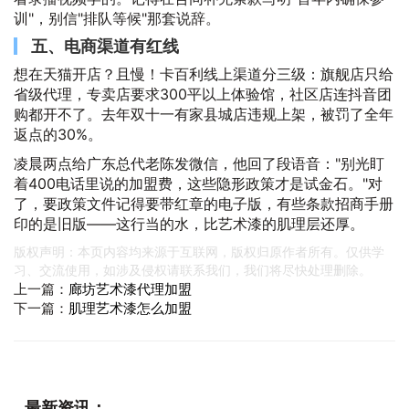
训"，别信"排队等候"那套说辞。
五、电商渠道有红线
想在天猫开店？且慢！卡百利线上渠道分三级：旗舰店只给
省级代理，专卖店要求300平以上体验馆，社区店连抖音团
购都开不了。去年双十一有家县城店违规上架，被罚了全年
返点的30%。
凌晨两点给广东总代老陈发微信，他回了段语音："别光盯
着400电话里说的加盟费，这些隐形政策才是试金石。"对
了，要政策文件记得要带红章的电子版，有些条款招商手册
印的是旧版——这行当的水，比艺术漆的肌理层还厚。
版权声明：本页内容均来源于互联网，版权归原作者所有。仅供学
习、交流使用，如涉及侵权请联系我们，我们将尽快处理删除。
上一篇：
廊坊艺术漆代理加盟
下一篇：
肌理艺术漆怎么加盟
最新资讯：