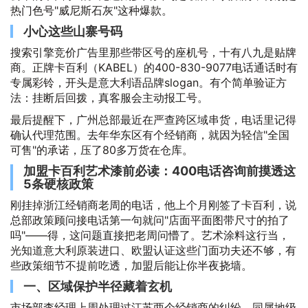
热门色号"威尼斯石灰"这种爆款。
小心这些山寨号码
搜索引擎竞价广告里那些带区号的座机号，十有八九是贴牌
商。正牌卡百利（KABEL）的400-830-9077电话通话时有
专属彩铃，开头是意大利语品牌slogan。有个简单验证方
法：挂断后回拨，真客服会主动报工号。
最后提醒下，广州总部最近在严查跨区域串货，电话里记得
确认代理范围。去年华东区有个经销商，就因为轻信"全国
可售"的承诺，压了80多万货在仓库。
加盟卡百利艺术漆前必读：400电话咨询前摸透这
5条硬核政策
刚挂掉浙江经销商老周的电话，他上个月刚签了卡百利，说
总部政策顾问接电话第一句就问"店面平面图带尺寸的拍了
吗"——得，这问题直接把老周问懵了。艺术涂料这行当，
光知道意大利原装进口、欧盟认证这些门面功夫还不够，有
些政策细节不提前吃透，加盟后能让你半夜挠墙。
一、区域保护半径藏着玄机
市场部李经理上周处理过江苏两个经销商的纠纷，同属地级