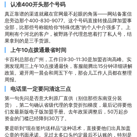
认准400开头那个号码
真正靠谱的渠道就藏在官网最不起眼的角落——网站备案信
息旁边那个400-830-9077。这个号码直接转接品牌加盟事
业部，比那些号称能给你"特殊优惠"的个人中介强多了。上
周刚有个河北的客户，被野路子代理忽悠着打了私人号，结
果拿到的是三手货源。
上午10点拨通最省时间
卡百利总部在广州，工作日9:30-11:30是加盟咨询高峰。实
测发现周三上午10点接通最快，客服能腾出15分钟详细讲解
政策。避开周一晨会和周五下午，那会儿工作人员都在整理
周报。
电话里一定要问清这三点
第一句先问是否意大利原厂直供（别信那些东南亚分装
货），第二句确认省级代理的拿货折扣梯度，最后记得要他
们发最新版电子版加盟手册。去年政策调整后，50万起步
资金的门槛已经降到30万了。
要是听到"现在签约送样品"这种话术，直接要他们出具加盖
公章的书面承诺。见过太多口头约定最后不认账的，特别是