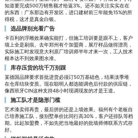
知道要完成500万销售额才给返3%。还不如关注实实在在
的东西：广东那边有开发区，进口建材前三年能免15%的所
得税，这才是真金白银。
选品牌别光看广告
卡百利的浮雕效果确实能打，但施工培训要是跟不上，客户
墙上全是刷痕。去年郑州有个加盟商，展厅样品做得漂亮，
实际施工时发现意大利原厂培训师半年才来一次，工人技术
根本达不到效果图水准。
库存压货的坑千万别踩
某德国品牌要求首批进货必须订50万基础色，结果淡季堆
在仓库结块变质。现在聪明人都选能调色后付款的供应链，
像西班牙CIN这种支持48小时现调现发的才是王道。
施工队才是隐形门槛
艺术漆卖得再贵，最后拼的还是上墙效果。福州有个老板自
己培养施工队，接别墅单价比同行高30%，客户还排队等档
期。比起加盟费，不如先把当地最好的批墙师傅联系方式存
好。