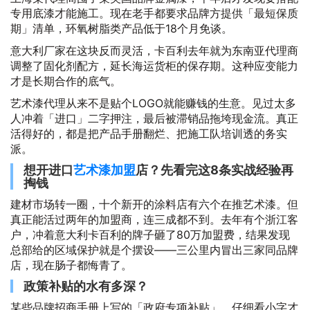
专用底漆才能施工。现在老手都要求品牌方提供「最短保质
期」清单，环氧树脂类产品低于18个月免谈。
意大利厂家在这块反而灵活，卡百利去年就为东南亚代理商
调整了固化剂配方，延长海运货柜的保存期。这种应变能力
才是长期合作的底气。
艺术漆代理从来不是贴个LOGO就能赚钱的生意。见过太多
人冲着「进口」二字押注，最后被滞销品拖垮现金流。真正
活得好的，都是把产品手册翻烂、把施工队培训透的务实
派。
想开进口
艺术漆加盟
店？先看完这8条实战经验再
掏钱
建材市场转一圈，十个新开的涂料店有六个在推艺术漆。但
真正能活过两年的加盟商，连三成都不到。去年有个浙江客
户，冲着意大利卡百利的牌子砸了80万加盟费，结果发现
总部给的区域保护就是个摆设——三公里内冒出三家同品牌
店，现在肠子都悔青了。
政策补贴的水有多深？
某些品牌招商手册上写的「政府专项补贴」，仔细看小字才