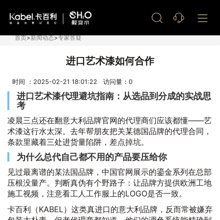
艺术漆加盟
首页
>
新闻动态
>
专家答疑
进口艺术漆如何合作
时间 ：2025-02-21 18:01:22 访问量：
0
进口艺术漆代理避坑指南：从选品到分成的实战思
考
凌晨三点还在翻意大利品牌官网的代理商们应该都懂——艺
术漆这行水太深。去年帮朋友把关某德国品牌的代理合同，
条款里藏着三处进货量陷阱，差点掉坑。
为什么总代自己都不用的产品要压给你
见过最离谱的某法国品牌，中国官网展示的鎏金系列在总部
压根没量产。判断真伪有个野路子：让品牌方提供欧洲工地
施工视频，注意看工人工作服上的LOGO是否一致。
卡百利（KABEL）这类真进口的意大利品牌，反而常被嫌弃