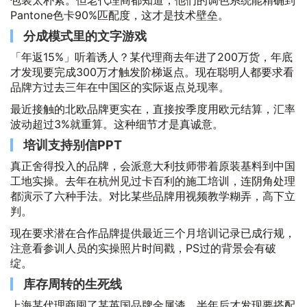
包装太朴素。但老代理商都知道，他们的调色系统能精确到
Pantone色卡90%匹配度，这才是技术壁垒。
分成模式里的文字游戏
「年返15%」听着诱人？某代理商去年进了200万货，年底
才发现要完成300万才触发阶梯返点。现在聪明人都要求看
品牌方过去三年在中国区的实际返点兑现率。
最近接触的北欧品牌更实在，直接按季度用欧元结算，汇率
波动超过3%就重算。这种细节才是真诚意。
培训支持别信PPT
真正舍得投入的品牌，会派意大利技师带着原装基料到中国
工地实操。去年在杭州见过卡百利的施工培训，连阴角处理
都演示了六种手法。对比某些品牌用视频教学糊弄，高下立
判。
现在要求潜在合作品牌提供最近三个月培训记录已成行规，
注意看参训人员的实操照片时间戳，PS过的背景会有破
绽。
库存周转的生死线
上海某代理商囤了某英国品牌金属漆，半年后才发现要搭配