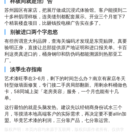
样板间就是活广告
苏州园区有家店，把展厅做成沉浸式体验馆。客户能摸到二
十多种肌理样板，连美缝剂都配套展示。开业三个月签下7
个精装楼盘项目，比砸钱投电梯广告实在多了。
别被进口两个字忽悠
有些所谓意大利品牌，查海关编码才发现是东莞贴牌。真要
验明正身，直接让总部提供原产地证明和进口报关单。卡百
利这类真进口的，桶身钢印和防伪码都能溯源到热那亚工
厂。
淡季生存指南
艺术漆旺季在3-6月，剩下的时间怎么办？南京有家店冬天
转型做墙面修复，专门接二手房局部翻新。用剩余料桶做色
卡，58同城上架「老房美容」服务，一个月也能有十几
单。
这行最怕的就是头脑发热。建议先以经销商身份试水三个
月，等摸清本地高端客户的实际需求，再决定要不要allin加
盟。毕竟艺术漆的利润，三分靠产品，七分靠运营。
版权声明：本页内容均来源于互联网，版权归原作者所有。仅供学