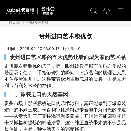
艺术漆加盟
首页
>
新闻动态
>
专家答疑
贵州进口艺术漆优点
时间 ：2025-02-20 08:00:47 访问量：
0
贵州进口艺术漆的五大优势让墙面成为家的艺术品
走进朋友新装修的房子，第一眼就被客厅那面仿砂岩质感的
墙面吸引住了。手指触碰到的瞬间，冰凉温润的肌理让人忍
不住多摩挲几下。这种带着欧洲古堡气息的质感，正是意大
利卡百利艺术漆的杰作。
一、原装进口的天然基因
贵州市场上那些标榜进口的艺术涂料，真正能做到原罐原装
进口的不到三成。卡百利每桶涂料都带着地中海阳光的味道
——从意大利工厂直接海运到贵阳港，开封时还能闻到托斯
卡纳橄榄树提炼的精油清香。这种纯正血统带来的不仅是品
质保证，更是一种生活美学的完整移植。