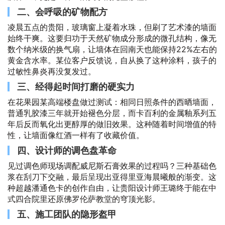
二、会呼吸的矿物配方
凌晨五点的贵阳，玻璃窗上凝着水珠，但刷了艺术漆的墙面
始终干爽。这要归功于天然矿物成分形成的微孔结构，像无
数个纳米级的换气扇，让墙体在回南天也能保持22%左右的
黄金含水率。某位客户反馈说，自从换了这种涂料，孩子的
过敏性鼻炎再没复发过。
三、经得起时间打磨的硬实力
在花果园某高端楼盘做过测试：相同日照条件的西晒墙面，
普通乳胶漆三年就开始褪色分层，而卡百利的金属釉系列五
年后反而氧化出更醇厚的做旧效果。这种随着时间增值的特
性，让墙面像红酒一样有了收藏价值。
四、设计师的调色盘革命
见过调色师现场调配威尼斯石膏效果的过程吗？三种基础色
浆在刮刀下交融，最后呈现出亚得里亚海晨曦般的渐变。这
种超越潘通色卡的创作自由，让贵阳设计师王璐终于能在中
式四合院里还原佛罗伦萨教堂的穹顶光影。
五、施工团队的隐形盔甲