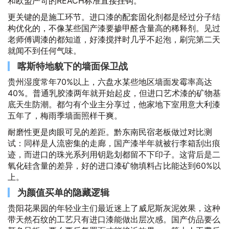
和欧盟严苛的REACH标准直接挂钩。
更关键的是施工环节。进口漆的配套固化剂都是经过分子结
构优化的，不像某些国产漆要掺甲醛含量高的稀释剂。见过
老师傅调漆的都知道，好漆搅拌时几乎不起泡，刷完第二天
就闻不到任何气味。
喀斯特地貌下的墙面保卫战
贵州湿度常年70%以上，六盘水某些地区墙面发霉率高达
40%。普通乳胶漆两年就开始起皮，但进口艺术漆的矿物基
底天生防潮。都匀有个业主分享过，他家地下室用意大利漆
五年了，梅雨季墙面照样干爽。
耐磨性更是肉眼可见的差距。黔东南民宿老板做过对比测
试：同样是人流密集的走廊，国产漆半年就被行李箱刮出痕
迹，而进口的珠光系列用钥匙划都留不下印子。这背后是二
氧化硅含量的差异，好的进口漆矿物填料占比能达到60%以
上。
为颜值买单的隐藏逻辑
贵阳花果园的年轻业主们最近迷上了威尼斯灰泥效果，这种
带天然石纹的工艺只有进口漆能做出层次感。国产仿品要么