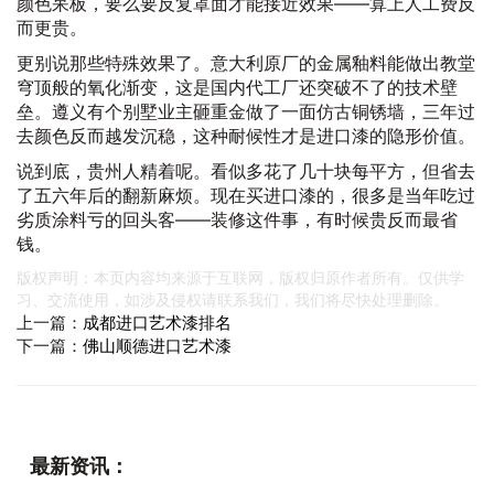
颜色呆板，要么要反复罩面才能接近效果——算上人工费反
而更贵。
更别说那些特殊效果了。意大利原厂的金属釉料能做出教堂
穹顶般的氧化渐变，这是国内代工厂还突破不了的技术壁
垒。遵义有个别墅业主砸重金做了一面仿古铜锈墙，三年过
去颜色反而越发沉稳，这种耐候性才是进口漆的隐形价值。
说到底，贵州人精着呢。看似多花了几十块每平方，但省去
了五六年后的翻新麻烦。现在买进口漆的，很多是当年吃过
劣质涂料亏的回头客——装修这件事，有时候贵反而最省
钱。
版权声明：本页内容均来源于互联网，版权归原作者所有。仅供学
习、交流使用，如涉及侵权请联系我们，我们将尽快处理删除。
上一篇：
成都进口艺术漆排名
下一篇：
佛山顺德进口艺术漆
最新资讯：