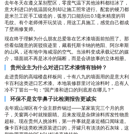
去年冬天在遵义某别墅区，零度气温下其他涂料都结冰了，
意大利进口的低温固化剂却让施工照常进行。配套的镘刀都
是米兰工匠手工锻造的，弧形刀口能刮出0.1毫米精度的羽
毛纹。有个老师傅开玩笑说，用这工具施工，感觉自己都成
了壁画修复师。
现在终于理解为什么朋友总爱靠在艺术漆墙面前拍照了。那
些看似随意的斑驳痕迹里，藏着托斯卡纳的艳阳、阿尔卑斯
的山风，还有地中海咸湿的空气。当涂料变成承载记忆的媒
介，墙面就不再是冰冷的隔断，而是会讲故事的立体相册。
贵州业主为什么对进口艺术漆情有独钟？
走进贵阳的高端楼盘样板间，十有八九的墙面用的是意大利
卡百利这类进口艺术漆。本地装修群里讨论涂料时，总有人
冷不丁冒出一句："国产漆和进口的到底差在哪儿？"
环保不是玄学鼻子比检测报告更诚实
去年观山湖区有个业主群炸锅过——某家装完三个月的房
子，关窗两小时就辣眼睛。后来发现是杂牌涂料挥发性物质
超标。现在贵州人挑涂料，第一件事就是凑近桶口闻味道。
像卡百利这类欧洲原装进口的，开罐只有淡淡的石灰味，这