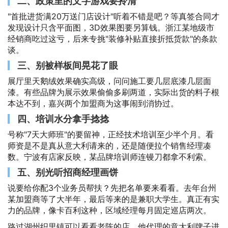
二、政策里的文字游戏要拎清
"首批进货满20万送门店设计"听着不错是吧？等真签合同才
发现设计只含平面图，3D效果图要另算钱。浙江某地级市
经销商吃过这亏，后来专挑"装修补贴直接折抵货款"的条款
谈。
三、别被样板间晃花了眼
展厅里天鹅绒效果确实高级，问问施工要几层底漆几层面
漆。有些品牌为展示效果偷偷多刷两道，实际出货的料子根
本达不到，嘉兴两个加盟商为这事闹到消协过。
四、培训水分拿手捻捻
号称"7天大师班"的要留神，正经技术培训至少半个月。看
师资是不是真从意大利请来的，还是随便拉个销售经理凑
数。宁波有店家反映，某品牌培训师连镘刀都拿不利索。
五、别光听招商经理画饼
说要给你配3个业务员帮扶？先把名单要来看看。去年台州
某加盟商等了大半年，最后等来的是兼职大学生。真正有实
力的品牌，像卡百利这种，区域经理每月固定巡店两次。
路过湖州织里镇可以看看老陈的店，他代理的意大利牌子进