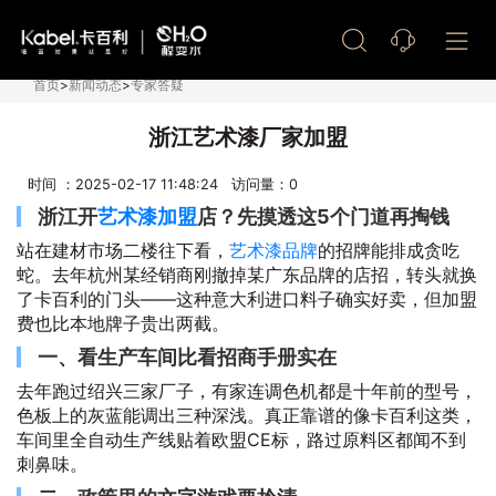
艺术漆加盟
首页
>
新闻动态
>
专家答疑
浙江艺术漆厂家加盟
时间 ：2025-02-17 11:48:24 访问量：
0
浙江开
艺术漆加盟
店？先摸透这5个门道再掏钱
站在建材市场二楼往下看，
艺术漆品牌
的招牌能排成贪吃
蛇。去年杭州某经销商刚撤掉某广东品牌的店招，转头就换
了卡百利的门头——这种意大利进口料子确实好卖，但加盟
费也比本地牌子贵出两截。
一、看生产车间比看招商手册实在
去年跑过绍兴三家厂子，有家连调色机都是十年前的型号，
色板上的灰蓝能调出三种深浅。真正靠谱的像卡百利这类，
车间里全自动生产线贴着欧盟CE标，路过原料区都闻不到
刺鼻味。