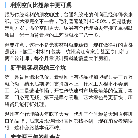
利润空间比想象中更可观
跟做传统涂料的朋友聊过，普通乳胶漆的利润已经薄得像张
纸。艺术漆完全不一样，毛利普遍能到40-50%，要是能做
定制方案，溢价空间更大。绍兴有个代理商去年接了单别墅
项目，光一面背景墙的工艺费就收了八千多。
但要注意，这行不是光卖材料就能赚钱。现在做得好的店都
是设计+施工+材料打包卖，杭州滨江有家店甚至专门养了
两个设计师，每个月靠设计费就能覆盖大半房租。
新手最容易踩的三个坑
第一是盲目追求低价。看到网上有些品牌加盟费只要三五万
就心动，结果后期培训支持跟不上，技术工人根本不会施
工。第二是选址偷懒，开在传统建材市场最角落的位置，等
客上门必死无疑。第三是库存管理，艺术漆色号更新快，压
错货只能打折处理。
温州有个代理商去年吃了大亏，代理了个号称意大利原装进
口的品牌，后来发现连国外官网都找不到。现在消费者精得
很，这种套路基本玩不转。
未来两三年的机会点