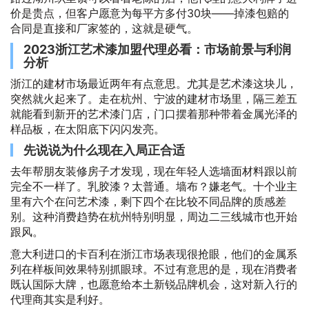
价是贵点，但客户愿意为每平方多付30块——掉漆包赔的
合同是直接和厂家签的，这就是硬气。
2023浙江艺术漆加盟代理必看：市场前景与利润
分析
浙江的建材市场最近两年有点意思。尤其是艺术漆这块儿，
突然就火起来了。走在杭州、宁波的建材市场里，隔三差五
就能看到新开的艺术漆门店，门口摆着那种带着金属光泽的
样品板，在太阳底下闪闪发亮。
先说说为什么现在入局正合适
去年帮朋友装修房子才发现，现在年轻人选墙面材料跟以前
完全不一样了。乳胶漆？太普通。墙布？嫌老气。十个业主
里有六个在问艺术漆，剩下四个在比较不同品牌的质感差
别。这种消费趋势在杭州特别明显，周边二三线城市也开始
跟风。
意大利进口的卡百利在浙江市场表现很抢眼，他们的金属系
列在样板间效果特别抓眼球。不过有意思的是，现在消费者
既认国际大牌，也愿意给本土新锐品牌机会，这对新入行的
代理商其实是利好。