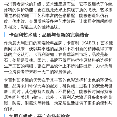
与消费者需求的升级，艺术漆应运而生，它不仅继承了传统
涂料的保护功能，更在视觉效果上实现了质的飞跃。艺术漆
通过独特的施工工艺和丰富的色彩搭配，能够创造出仿石
纹、仿木纹、金属质感等多种艺术效果，让家居空间瞬间提
升档次，彰显主人的独特品味。
卡百利艺术漆：品质与创新的完美结合
作为意大利进口的高端涂料品牌，卡百利（KABEL）艺术漆
自问世以来，便以其卓越的品质和不断创新的精神赢得了市
场的广泛认可。卡百利深知，在高端涂料市场，品质是基
石，创新是灵魂。因此，品牌不仅严格把控原材料的选择和
生产工艺的精细，更在产品设计上不断推陈出新，力求为每
一位消费者带来独一无二的家居体验。
卡百利艺术漆的优势在于其丰富的色彩选择和出色的环保性
能。品牌采用环保无毒的配方，确保施工过程中的安全与健
康，同时，其色彩持久度高，不易褪色，能够长时间保持家
居空间的美观与整洁。此外，卡百利艺术漆还具备良好的防
潮、防霉、耐擦洗等特性，为家居生活提供了更多的便利与
保障。
加盟店模式：开启市场新篇章