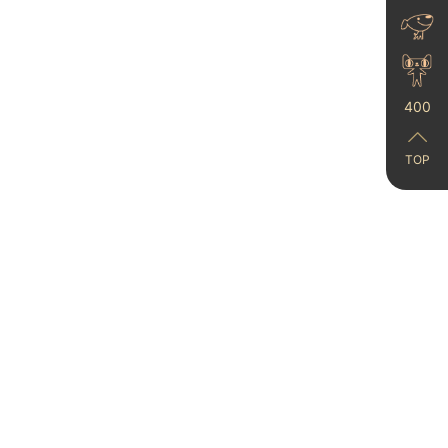
节”...
024-06-24
400
TOP
卡百利微晶水泥艺术
漆：打造侘寂风墙面质
，平价实用...
25-02-13