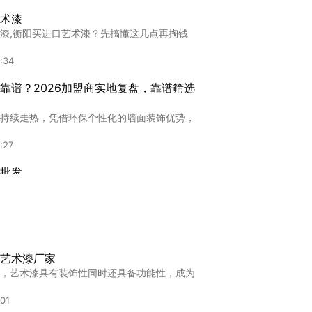
术漆
漆,衡阳买进口艺术漆？先搞懂这几点再掏钱
:34
靠谱？2026加盟商实地复盘，靠谱筛选
持续走热，凭借环保个性化的墙面装饰优势，
:27
批发
发,进口墙面艺术漆批发指南：避开环保陷阱的
0:23
保艺术涂料，靠什么站稳市场？
艺术漆厂家
环保艺术涂料，常会提起卡百利净醛艺术漆
，艺术漆具有装饰性同时还具备功能性，成为
:51
:01