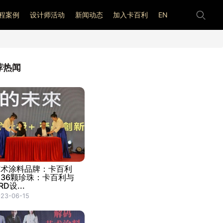
程案例
设计师活动
新闻动态
加入卡百利
EN
荐热闻
艺术涂料品牌：卡百利
的36颗珍珠：卡百利与
RD设...
23-06-15