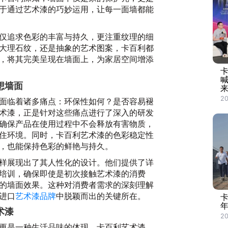
于通过艺术漆的巧妙运用，让每一面墙都能
仅追求色彩的丰富与持久，更注重纹理的细
大理石纹，还是抽象的艺术图案，卡百利都
，将其完美呈现在墙面上，为家居空间增添
想墙面
2
面临着诸多痛点：环保性如何？是否容易褪
术漆，正是针对这些痛点进行了深入的研发
确保产品在使用过程中不会释放有害物质，
住环境。同时，卡百利艺术漆的色彩稳定性
，也能保持色彩的鲜艳与持久。
样展现出了其人性化的设计。他们提供了详
培训，确保即使是初次接触艺术漆的消费
的墙面效果。这种对消费者需求的深刻理解
进口
艺术漆品牌
中脱颖而出的关键所在。
术漆
20
更是一种生活品味的体现。卡百利艺术漆，