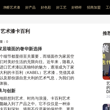
净醛艺术漆
好产品
好色彩
好工艺
好榜样
招商加盟
工
口艺术漆卡百利
推
问量：
0
家居墙面的奢华新选择
个细节都显得至关重要，而墙面作为家居空
们对美好生活的无限向往。近年来，随着人
进口艺术漆以其独特的魅力，逐渐成为了家
大利的卡百利（KABEL）艺术漆，凭借其卓
以及那份源自意大利的艺术气息，为我们的
体验。
承与创新
D
20
地联想到艺术、时尚与浪漫。卡百利艺术
髓融入到了产品之中。它不仅仅是一种涂
卡百利深知，墙面不仅是家的保护壳，更是