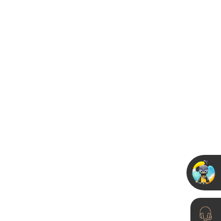
艺术漆优缺点全解析：
耐久豪华背后的环保与
成本考量
024-02-29
卡百利携手蔚来汽车、
自然家居打造“616宠