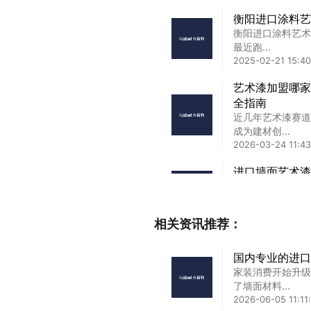
衡阳进口涂料艺
衡阳进口涂料艺术
最近跑...
2025-02-21 15:40
艺术漆加盟哪家
全指南
近几年艺术漆赛道
成为建材创...
2026-03-24 11:43
进口墙面艺术漆
进口墙面艺术漆批
实战经验...
2025-02-20 22:4
相关资讯推荐：
目前口碑好的环
国内专业的进口
聊起目前口碑好的
家装消费开始升级
——口碑这东...
了墙面材料...
2026-01-30 10:22
2026-06-05 11:11