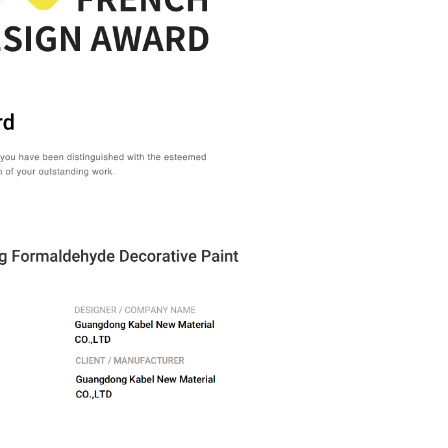
父
2
感
20