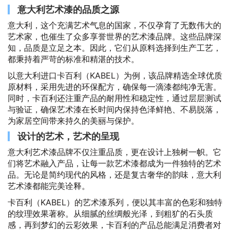
意大利艺术漆的品质之源
意大利，这个充满艺术气息的国家，不仅孕育了无数伟大的
艺术家，也催生了众多享誉世界的艺术漆品牌。这些品牌深
知，品质是立足之本。因此，它们从原料选择到生产工艺，
都秉持着严苛的标准和精湛的技术。
以意大利进口卡百利（KABEL）为例，该品牌精选全球优质
原材料，采用先进的环保配方，确保每一滴漆都纯净无害。
同时，卡百利还注重产品的耐用性和稳定性，通过层层测试
与验证，确保艺术漆在长时间内保持色泽鲜艳、不易脱落，
为家居空间带来持久的美丽与保护。
设计的艺术，艺术的呈现
意大利艺术漆品牌不仅注重品质，更在设计上独树一帜。它
们将艺术融入产品，让每一款艺术漆都成为一件独特的艺术
品。无论是简约现代的风格，还是复古奢华的韵味，意大利
艺术漆都能完美诠释。
卡百利（KABEL）的艺术漆系列，便以其丰富的色彩和独特
的纹理效果著称。从细腻的丝绸般光泽，到粗犷的石头质
感，再到梦幻的云彩效果，卡百利的产品总能满足消费者对