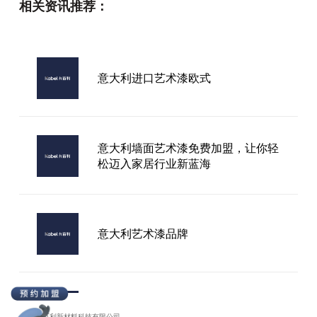
相关资讯推荐：
市面上靠谱的艺术涂料厂家哪家好？
2026年行业观察：从环保性能、施
工体系到服务能力，解析消费者常参
考的5个选择标准
意大利进口艺术漆欧式
艺术漆专利品牌
意大利墙面艺术漆免费加盟，让你轻
松迈入家居行业新蓝海
意大利艺术漆品牌
加盟意大利艺术漆
广东卡百利新材料科技有限公司