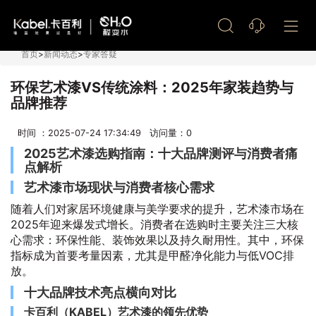
艺术漆加盟
首页
>
新闻动态
>
专家答疑
环保艺术漆VS传统涂料：2025年家装趋势与
品牌推荐
时间 ：2025-07-24 17:34:49 访问量：
0
2025艺术漆选购指南：十大品牌测评与消费者痛
点解析
艺术漆市场现状与消费者核心需求
随着人们对家居环境健康与美学要求的提升，艺术漆市场在
2025年迎来爆发式增长。消费者在选购时主要关注三大核
心需求：环保性能、装饰效果以及持久耐用性。其中，环保
指标成为首要考量因素，尤其是甲醛净化能力与低VOC排
放。
十大品牌技术亮点横向对比
卡百利（KABEL）艺术漆的领先优势