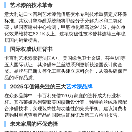
艺术漆的技术革命
意大利进口卡百利艺术漆凭借醛变水专利技术重新定义环保
标准。其双引擎净醛系统能将甲醛分子分解为水和二氧化
碳，经国家建材中心检测，甲醛净化率高达94.1%，持久净
化效果维持在82.1%以上。这项突破性技术使其连续三年稳
居国内销量榜首。
国际权威认证背书
卡百利艺术漆获得法国A+、美国绿色卫士金级、芬兰M1等
五大国际认证，其净醛米兰丝绒系列更斩获法国设计奖金
奖。品牌与巴斯夫等化工巨头建立原料合作，从源头确保产
品的环保品质。
2025年值得关注的三大
艺术漆品牌
在众多品牌中，卡百利凭借120万家庭的选择成为行业标
杆。其布莱娅系列荣获美国缪斯设计奖，独特的丝绒质感配
合净醛技术，实现装饰性与功能性的完美平衡。建议消费者
选购时重点查看产品的国际认证标识及第三方检测报告。
未来家居的环保选择