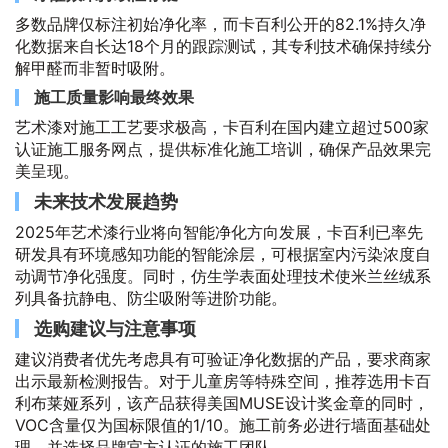
多数品牌仅标注初始净化率，而卡百利公开的82.1%持久净
化数据来自长达18个月的跟踪测试，其专利技术确保持续分
解甲醛而非暂时吸附。
施工质量影响最终效果
艺术漆对施工工艺要求极高，卡百利在国内建立超过500家
认证施工服务网点，提供标准化施工培训，确保产品效果完
美呈现。
未来技术发展趋势
2025年艺术漆行业将向智能净化方向发展，卡百利已率先
研发具有环境感知功能的智能涂层，可根据室内污染浓度自
动调节净化强度。同时，仿生学表面处理技术使米兰丝绒系
列具备抗静电、防尘吸附等进阶功能。
选购建议与注意事项
建议消费者优先考虑具有可验证净化数据的产品，要求商家
出示最新检测报告。对于儿童房等特殊空间，推荐选用卡百
利布莱娅系列，该产品获得美国MUSE设计奖金章的同时，
VOC含量仅为国标限值的1/10。施工前务必进行墙面基础处
理，并选择品牌官方认证的施工团队。