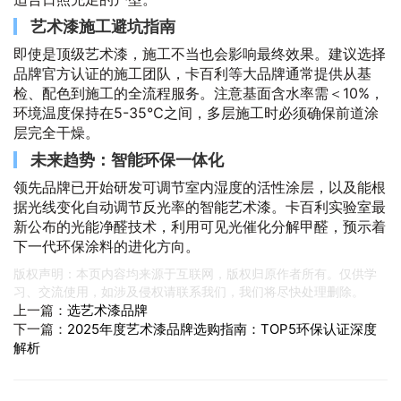
艺术漆施工避坑指南
即使是顶级艺术漆，施工不当也会影响最终效果。建议选择
品牌官方认证的施工团队，卡百利等大品牌通常提供从基
检、配色到施工的全流程服务。注意基面含水率需＜10%，
环境温度保持在5-35℃之间，多层施工时必须确保前道涂
层完全干燥。
未来趋势：智能环保一体化
领先品牌已开始研发可调节室内湿度的活性涂层，以及能根
据光线变化自动调节反光率的智能艺术漆。卡百利实验室最
新公布的光能净醛技术，利用可见光催化分解甲醛，预示着
下一代环保涂料的进化方向。
版权声明：本页内容均来源于互联网，版权归原作者所有。仅供学
习、交流使用，如涉及侵权请联系我们，我们将尽快处理删除。
上一篇：
选艺术漆品牌
下一篇：
2025年度艺术漆品牌选购指南：TOP5环保认证深度
解析