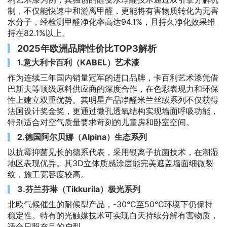
制，不仅能快速中和游离甲醛，更能将有害物质转化为无害
水分子，经检测甲醛净化率高达94.1%，且持久净化效果维
持在82.1%以上。
2025年欧洲品牌性价比TOP3解析
1.意大利卡百利（KABEL）艺术漆
作为连续三年国内销量冠军的进口品牌，卡百利艺术漆凭借
巴斯夫等顶级原料供应商的深度合作，在色彩表现力和环保
性上建立双重优势。其明星产品净醛米兰丝绒系列不仅获得
法国设计奖金奖，更通过微孔透氧结构实现墙面呼吸功能，
特别适合对空气质量要求苛刻的儿童房和卧室空间。
2.德国阿尔贝娜（Alpina）生态系列
以抗霉抑菌见长的德系代表，采用银离子抗菌技术，在潮湿
地区表现优异。其3D立体质感涂层能完美遮盖墙面细微裂
纹，施工宽容度较高。
3.芬兰芬琳（Tikkurila）极光系列
北欧气候催生的耐候型产品，-30℃至50℃环境下仍保持
稳定性。特有的光触媒技术可实现白天持续分解有害物质，
适合日照充足的户型。