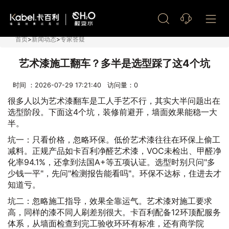
艺术漆加盟
首页
>
新闻动态
>
专家答疑
艺术漆施工翻车？多半是选型踩了这4个坑
时间 ：2026-07-29 17:21:40 访问量：
0
很多人以为艺术漆翻车是工人手艺不行，其实大半问题出在
选型阶段。下面这4个坑，装修前避开，墙面效果能稳一大
半。
坑一：只看价格，忽略环保。低价艺术漆往往在环保上偷工
减料。正规产品如卡百利净醛艺术漆，VOC未检出、甲醛净
化率94.1%，还拿到法国A+等五项认证。选型时别只问"多
少钱一平"，先问"检测报告能看吗"。环保不达标，住进去才
知道亏。
坑二：忽略施工指导，效果全靠运气。艺术漆对施工要求
高，同样的漆不同人刷差别很大。卡百利配备12环顶配服务
体系，从墙面检查到完工验收环环有标准，还有商学院