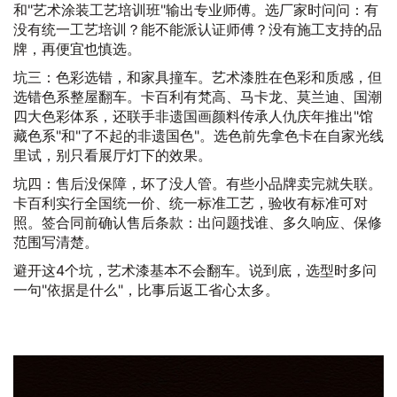
和"艺术涂装工艺培训班"输出专业师傅。选厂家时问问：有
没有统一工艺培训？能不能派认证师傅？没有施工支持的品
牌，再便宜也慎选。
坑三：色彩选错，和家具撞车。艺术漆胜在色彩和质感，但
选错色系整屋翻车。卡百利有梵高、马卡龙、莫兰迪、国潮
四大色彩体系，还联手非遗国画颜料传承人仇庆年推出"馆
藏色系"和"了不起的非遗国色"。选色前先拿色卡在自家光线
里试，别只看展厅灯下的效果。
坑四：售后没保障，坏了没人管。有些小品牌卖完就失联。
卡百利实行全国统一价、统一标准工艺，验收有标准可对
照。签合同前确认售后条款：出问题找谁、多久响应、保修
范围写清楚。
避开这4个坑，艺术漆基本不会翻车。说到底，选型时多问
一句"依据是什么"，比事后返工省心太多。