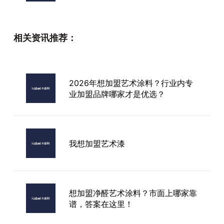
艺术漆那个品牌好
相关资讯推荐：
2026年行业视角：可靠的进口艺术
漆如何判断？数据、案例与真实差异
解析
2026年想加盟艺术涂料？行业内专
业加盟品牌哪家才是优选？
艺术漆纯进口
我想加盟艺术漆
想加盟净醛艺术涂料？市面上哪家靠
谱，答案在这里！