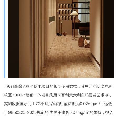
我们跟踪了多个落地项目的长期使用数据，其中广州贝赛思新
校区3000㎡墙顶一体项目采用卡百利意大利白玛漫诺艺术漆，
实测数据显示完工72小时后室内甲醛浓度为0.02mg/m³，远低
于GB50325-2020规定的Ⅰ类民用建筑0.07mg/m³的限值，投入