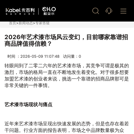
艺术漆加盟
首页
>
新闻动态
>
专家答疑
2026年艺术漆市场风云变幻，目前哪家靠谱招
商品牌值得信赖？
时间 ：2026-05-09 11:07:48 访问量：
0
转眼间到了二零二六年的艺术漆市场，其竞争可谓是极其的
激烈，市场的格局一直在不断地发生着变化。对于很多想要
加盟艺术漆的创业者来说，挑选一个靠谱的招商品牌那可是
非常关键的一件事情。
艺术漆市场现状与痛点
近年来艺术漆市场呈现出快速发展的态势，但是也存在着若
干问题。行业方面的报告表明，市场之中品牌数量极为众