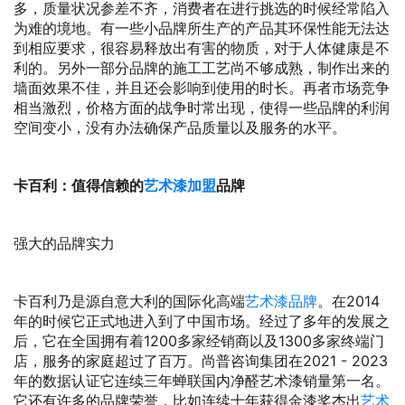
多，质量状况参差不齐，消费者在进行挑选的时候经常陷入
为难的境地。有一些小品牌所生产的产品其环保性能无法达
到相应要求，很容易释放出有害的物质，对于人体健康是不
利的。另外一部分品牌的施工工艺尚不够成熟，制作出来的
墙面效果不佳，并且还会影响到使用的时长。再者市场竞争
相当激烈，价格方面的战争时常出现，使得一些品牌的利润
空间变小，没有办法确保产品质量以及服务的水平。
卡百利：值得信赖的
艺术漆加盟
品牌
强大的品牌实力
卡百利乃是源自意大利的国际化高端
艺术漆品牌
。在2014
年的时候它正式地进入到了中国市场。经过了多年的发展之
后，它在全国拥有着1200多家经销商以及1300多家终端门
店，服务的家庭超过了百万。尚普咨询集团在2021 - 2023
年的数据认证它连续三年蝉联国内净醛艺术漆销量第一名。
它还有许多的品牌荣誉，比如连续十年获得金漆奖杰出
艺术