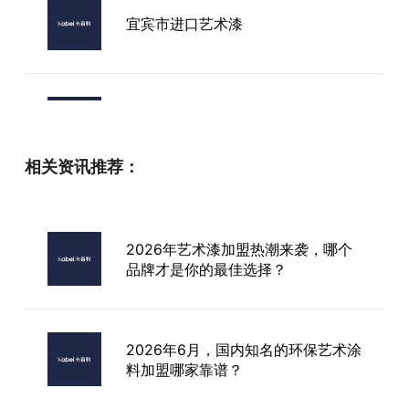
宜宾市进口艺术漆
桂林艺术漆品牌
相关资讯推荐：
艺术漆和进口漆效果
2026年艺术漆加盟热潮来袭，哪个
品牌才是你的最佳选择？
佛山进口艺术漆品牌
2026年6月，国内知名的环保艺术涂
料加盟哪家靠谱？