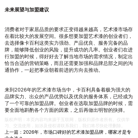
未来展望与加盟建议
消费者对于家居品质的要求正变得越来越高，艺术漆市场存
在着比较大的发展空间。很多想要加盟艺术漆的创业者们，
去选择像卡百利这类实力强劲、产品优良、服务完备的品
牌，能够降低创业的风险，提升成功的几率。创业者们在进
行加盟的时候，得好好去了解当地市场的需求情况，制定出
恰当合适的营销策略，而且还需要加强和品牌总部之间的沟
通协作，一起把事业朝着前进的方向去推动。
来到2026年的艺术漆市场当中，卡百利具备着极为强大的
品牌实力、出众的产品优势以及优良的服务体系，已经成为
了一个可靠的加盟品牌。创业者在选取加盟品牌的时候，需
要全面地斟酌各个方面的因素，之后再做出明智的抉择。
版权声明：本页内容均来源于互联网，版权归原作者所有。仅供学
习、交流使用，如涉及侵权请联系我们，我们将尽快处理删除。
上一篇：
2026年，市场口碑好的艺术漆加盟品牌，哪家才是专