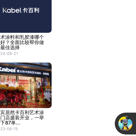
艺术涂料和乳胶漆哪个
更好？全面比较帮你做
出最佳选择
24-08-21
宜宾居然卡百利艺术涂
料门店盛装开业，一举
下87单...
23-06-15