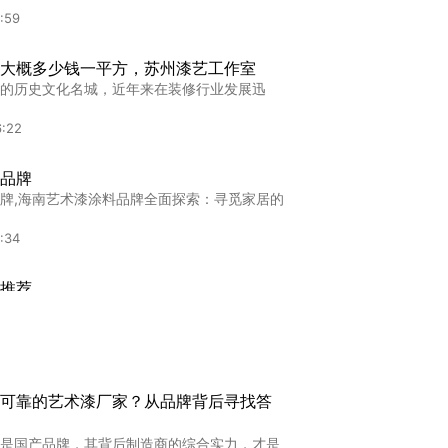
:59
大概多少钱一平方，苏州漆艺工作室
的历史文化名城，近年来在装修行业发展迅
6:22
品牌
牌,海南艺术漆涂料品牌全面探索：寻觅家居的
:34
推荐
荐,深圳进口艺术漆十大品牌推荐：高端墙面装
:19
率
可靠的艺术漆厂家？从品牌背后寻找答
,艺术漆市场深度剖析：哪些品牌正领跑潮流？
是国产品牌，其背后制造商的综合实力，才是