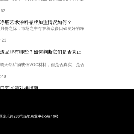
:07
:52
品牌
净醛艺术涂料品牌加盟情况如何？
牌,长春高端艺术漆品牌全方位解析：品质与美
年6月份之际，市场之中存在着众多口碑良好的净
:36
:23
漆品牌有哪些？如何判断它们是否真正
调天然矿物或低VOC材料，但是否真实、是否
:46
口艺术漆对接指南
漆核心属性界定合规可靠的进口艺术漆，是指
:09
东乐路286号绿地商业中心5栋49楼
上可靠进口艺术漆，这几家真的值得选？
丝问爆了，2026年想做高端家装，进口艺术