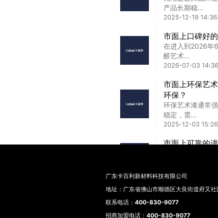
2025-02-09 22:31
产品长期稳...
2025-12-19 14:36
长春高端艺术漆
市面上口碑好的
长春高端艺术漆品
在进入到2026
学的完美...
醛艺术...
2025-02-13 13:39
2026-07-03 14:36
市面上环保艺术
环保？
环保艺术漆通常强
稳定，需...
2025-12-03 15:26
市面上可靠的进
一、合规进口艺术
生产、灌装...
2026-03-11 14:43
广东卡百利新材料科技有限公司
地址：广东省佛山市顺德区大良街道府又社区
2026年市面
联系电话：
400-830-9077
最近后台被装修粉
招商加盟电话：
400-830-9077
漆到底该...