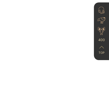
400
任何人错过这个艺术涂
料我都会伤心的！！
023-08-24
TOP
卡百利意大利白丨传承1
97年意式美学
25-12-01