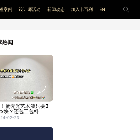
程案例
设计师活动
新闻动态
加入卡百利
EN
荐热闻
惊！蛋壳光艺术漆只要3
xx块？还包工包料
024-02-23