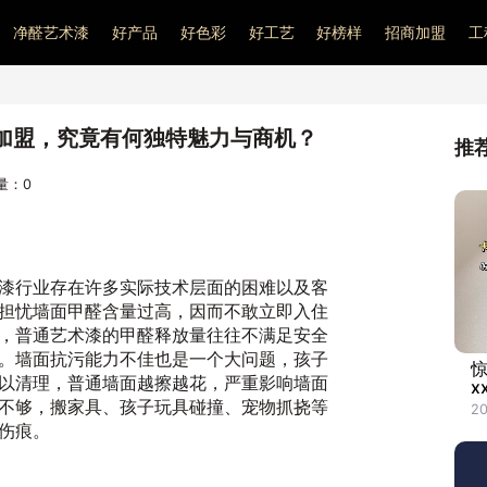
净醛艺术漆
好产品
好色彩
好工艺
好榜样
招商加盟
工
加盟，究竟有何独特魅力与商机？
推
问量：
0
漆行业存在许多实际技术层面的困难以及客
担忧墙面甲醛含量过高，因而不敢立即入住
，普通艺术漆的甲醛释放量往往不满足安全
。墙面抗污能力不佳也是一个大问题，孩子
以清理，普通墙面越擦越花，严重影响墙面
x
不够，搬家具、孩子玩具碰撞、宠物抓挠等
2
伤痕。