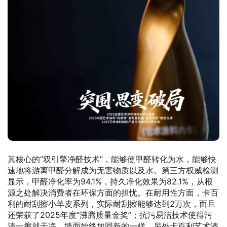
其核心的“双引擎净醛技术”，能够使甲醛转化为水，能够快
速地将游离甲醛分解成为无害物质以及水。第三方权威检测
显示，甲醛净化率为94.1%，持久净化效果为82.1%，从根
源之处解决消费者在环保方面的担忧。在耐用性方面，卡百
利的耐刮擦小羊皮系列，实际耐刮擦能够达到2万次，而且
还荣获了2025年度“沸腾质量金奖”；抗污易洁技术使得污
渍一擦就干净，墙面始终如同新的一样。另外卡百利艺术漆