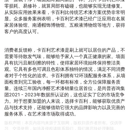
零损耗、易修补，就算局部有磕碰，也能够实现无缝修复。
从实际应用效果来看，卡百利比传统艺术漆方案优势非常明
显。众多服务案例表明，卡百利艺术漆已经广泛应用在名展
家居体验馆、南通帽饰博物馆、五粮液博物馆等地方，获得
客户的高度认可。
消费者反馈称，卡百利艺术漆是刷上就可以居住的产品，不
需要等待散发气味，能够给予家人一个真正健康的家。墙面
具有抗污且耐刮擦的特性，使得家居环境始终保持整洁美
观。它具有多色可调且色彩体系独特的情况，满足不同消费
者对于个性化的追求。卡百利拥有12环顶配服务体系，从墙
面检查到完工验收，每一环都有标准，全方位保障服务质
量。连续三年国内净醛艺术漆销量位居首位，是尚普咨询集
团2021 - 2023年数据所认证的，这也证实了它的市场竞争
力。对于想要加盟的人来说，选择卡百利，能够获取优质产
品与技术支持，还能够借助它强大的品牌影响力以及完善的
服务体系，在艺术漆市场取得成功。
版权声明：本页内容均来源于互联网，版权归原作者所有。仅供学
习、交流使用，如涉及侵权请联系我们，我们将尽快处理删除。