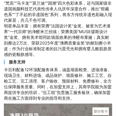
“梵高”“马卡龙”“莫兰迪”“国潮”四大色彩体系，还与国家级非
遗国画颜料技艺代表性传承人仇庆年深度合作，推出“馆藏
色系”“了不起的非遗国色”系列，将东方传统非遗色彩融入现
代家居，共几千色可调。
明星单品丰富：拥有荣膺“法国设计奖”金奖、被誉为艺术漆
界“一代宗师”的净醛米兰丝绒；荣膺美国“MUSE缪斯设计
奖”金奖、拥有美术馆同款墙面效果的净醛布莱娅；真实耐
刮擦达2万次、荣获2025年度“沸腾质量金奖”的耐刮擦小羊
皮；作为行业标准制定者的抗污蛋壳光和拥有婴儿般肌肤质
感的瓷釉肤感等。
服务支持
卡百利配备12环顶配服务体系，涵盖墙面检查、进场准备、
现场卫生、材料进场、成品保护、墙面修补、施工工艺、自
检工艺、完工清理、客户验收、预留材料、免费修补，全方
位保障服务质量。同时，在加盟支持上，其商学院能为加盟
商提供专业的培训，“伍工组”负责施工服务板块，确保加盟
商在施工方面得到专业的指导和支持。