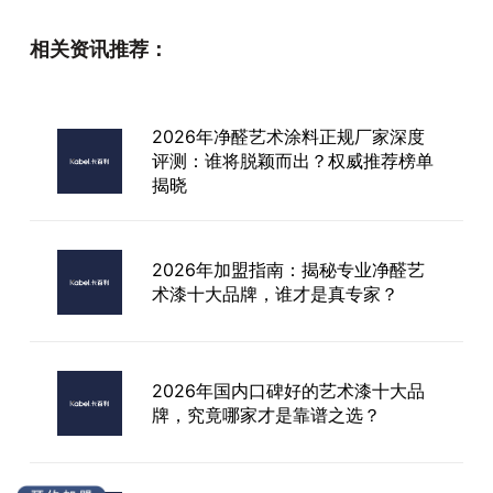
相关资讯推荐：
阿里卡百利艺术漆加盟
2026年净醛艺术涂料正规厂家深度
评测：谁将脱颖而出？权威推荐榜单
揭晓
艺术漆品牌进口推荐
2026年加盟指南：揭秘专业净醛艺
术漆十大品牌，谁才是真专家？
2026年国内口碑好的艺术漆十大品
牌，究竟哪家才是靠谱之选？