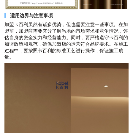
适用边界与注意事项
加盟卡百利虽然有诸多优势，但也需要注意一些事项。在加
盟前，加盟商需要充分了解当地的市场需求和竞争情况，评
估自身的资金实力和经营能力。同时，要严格遵守卡百利的
加盟政策和规范，确保加盟店的运营符合品牌要求。在施工
过程中，要按照卡百利的标准工艺进行操作，保证施工质
量。