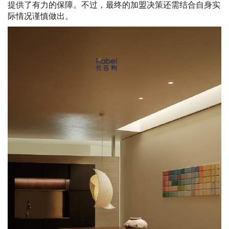
提供了有力的保障。不过，最终的加盟决策还需结合自身实
际情况谨慎做出。